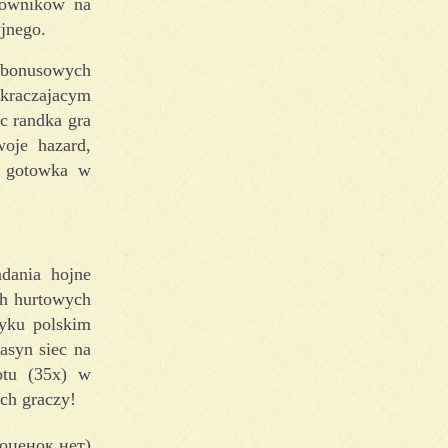
kownikow na
jnego.
 bonusowych
ekraczajacym
c randka gra
woje hazard,
a gotowka w
adania hojne
ch hurtowych
zyku polskim
asyn siec na
otu (35x) w
ch graczy!
оценок нет)