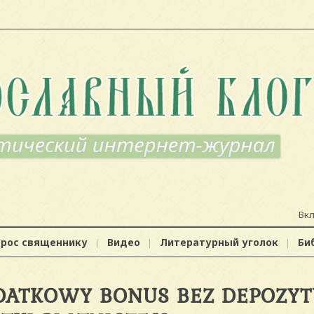
Вк
прос священнику
Видео
Литературный уголок
Би
ATKOWY BONUS BEZ DEPOZYT