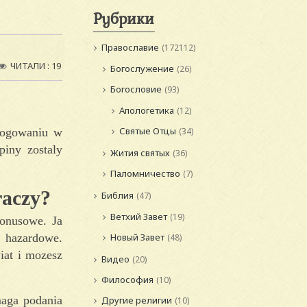
Рубрики
Православие
(172112)
ЧИТАЛИ : 19
Богослужение
(26)
Богословие
(93)
Апологетика
(12)
Святые Отцы
alogowaniu w
(34)
iny zostaly
Жития святых
(36)
Паломничество
(7)
raczy?
Библия
(47)
Ветхий Завет
(19)
bonusowe. Ja
 hazardowe.
Новый Завет
(48)
iat i mozesz
Видео
(20)
Философия
(10)
maga podania
Другие религии
(10)