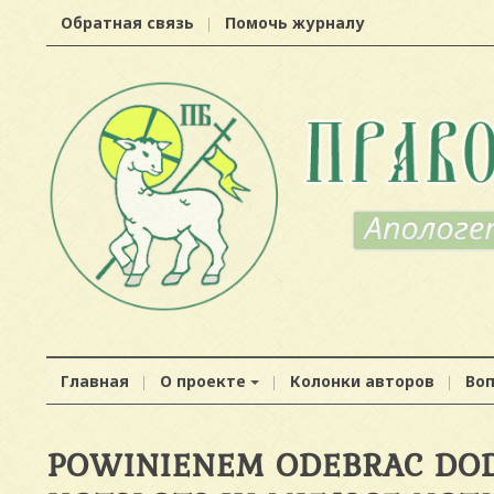
Обратная связь
Помочь журналу
Главная
О проекте
Колонки авторов
Во
POWINIENEM ODEBRAC DOD