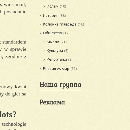
s wiek-mail,
Ислам
(10)
h posiadanie
История
(38)
Колонка главреда
(16)
Общество
(17)
t standardem
Мысли
(21)
dy w sprawie
Культура
(3)
n, zgodnie z
Репортажи
(2)
Россия vs мир
(11)
Наша группа
tynowy kwiat
y do gier sa
Реклама
lots?
 technologia