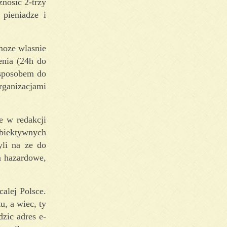
nosic 2-trzy
pieniadze i
moze wlasnie
enia (24h do
 sposobem do
rganizacjami
e w redakcji
obiektywnych
yli na ze do
a hazardowe,
alej Polsce.
, a wiec, ty
zic adres e-