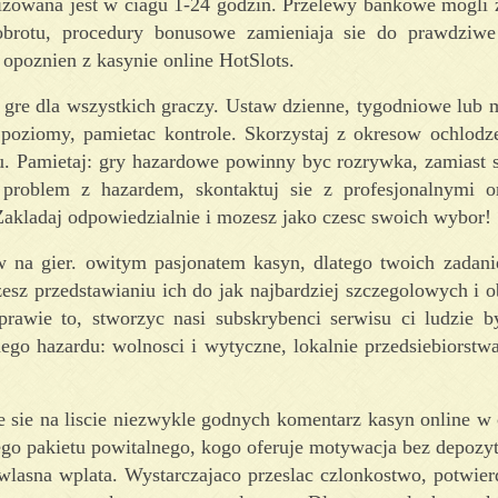
zowana jest w ciagu 1-24 godzin. Przelewy bankowe mogli z
brotu, procedury bonusowe zamieniaja sie do prawdziwe 
opoznien z kasynie online HotSlots.
gre dla wszystkich graczy. Ustaw dzienne, tygodniowe lub 
poziomy, pamietac kontrole. Skorzystaj z okresow ochlodz
ardu. Pamietaj: gry hazardowe powinny byc rozrywka, zamiast
z problem z hazardem, skontaktuj sie z profesjonalnymi o
akladaj odpowiedzialnie i mozesz jako czesc swoich wybor!
 na gier. owitym pasjonatem kasyn, dlatego twoich zadani
esz przedstawianiu ich do jak najbardziej szczegolowych i 
rawie to, stworzyc nasi subskrybenci serwisu ci ludzie b
go hazardu: wolnosci i wytyczne, lokalnie przedsiebiorstw
 sie na liscie niezwykle godnych komentarz kasyn online w c
o pakietu powitalnego, kogo oferuje motywacja bez depozytu
lasna wplata. Wystarczajaco przeslac czlonkostwo, potwierd