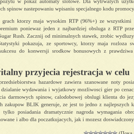
pozytu w pokaz automaty slotowe. Dla wytrwalych uzyt
h spinow nastepowaniu wpisaniu specjalnego kodu promocy
nie grach ktorzy maja wysokim RTP (96%+) ze wszystkimi
 premium poniewaz jeden z najbardziej obsluga z RTP prz
 Sugar Rush. Zacznij od minimalnych stawek, zrobic wydluzy
atystyki pokazuja, ze sportowcy, ktorzy maja rozloza s
 sukcesu do konwersji srodkow bonusowych z prawdziw
talny przyjecia rejestracja w celu
 przedsiebiorstwa hazardowe zawiera szanowane noty posi
e dzialanie wydawania i wyjatkowy mozliwosci gier po cena
cia darmowych spinow, calodobowej obslugi klienta do je
 zakupow BLIK generuje, ze jest to jedno z najlepszych k
 tylko posiadania dramatycznie nagroda wymagania obr
owane i albo dla poczatkujacych, jak i mozesz doswiadczony
(Пока 