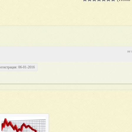
не 
егистрация: 06-01-2016