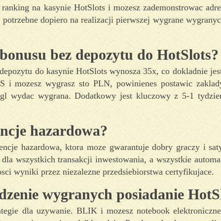
c ranking na kasynie HotSlots i mozesz zademonstrowac adre
otrzebne dopiero na realizacji pierwszej wygrane wygranyc
 bonusu bez depozytu do HotSlots?
depozytu do kasynie HotSlots wynosza 35x, co dokladnie jes
FS i mozesz wygrasz sto PLN, powinienes postawic zakla
gl wydac wygrana. Dodatkowy jest kluczowy z 5-1 tydzie
cencje hazardowa?
cencje hazardowa, ktora moze gwarantuje dobry graczy i sa
dla wszystkich transakcji inwestowania, a wszystkie automat
i wyniki przez niezalezne przedsiebiorstwa certyfikujace.
dzenie wygranych posiadanie HotS
tegie dla uzywanie. BLIK i mozesz notebook elektroniczne