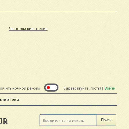
Евангельские чтения
:
лючить ночной режим
Здравствуйте, гость! |
Войти
блиотека
UR
Поиск