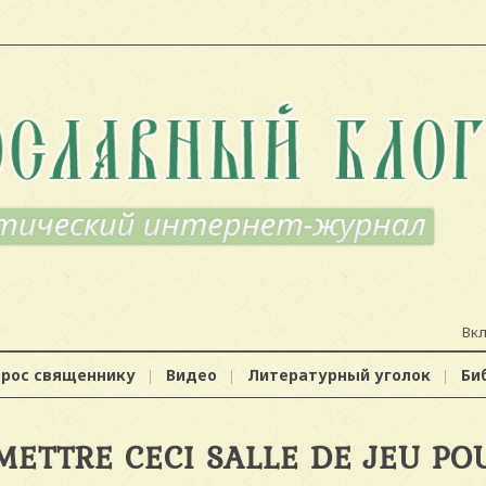
Вк
прос священнику
Видео
Литературный уголок
Би
METTRE CECI SALLE DE JEU PO