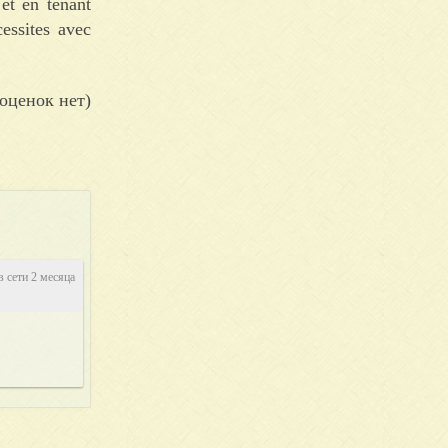
et en tenant
essites avec
оценок нет)
в сети 2 месяца