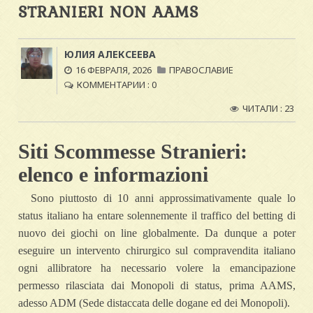
STRANIERI NON AAMS
ЮЛИЯ АЛЕКСЕЕВА
16 ФЕВРАЛЯ, 2026
ПРАВОСЛАВИЕ
КОММЕНТАРИИ : 0
ЧИТАЛИ : 23
Siti Scommesse Stranieri:
elenco e informazioni
Sono piuttosto di 10 anni approssimativamente quale lo
status italiano ha entare solennemente il traffico del betting di
nuovo dei giochi on line globalmente. Da dunque a poter
eseguire un intervento chirurgico sul compravendita italiano
ogni allibratore ha necessario volere la emancipazione
permesso rilasciata dai Monopoli di status, prima AAMS,
adesso ADM (Sede distaccata delle dogane ed dei Monopoli).