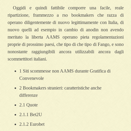
Oggidi e quindi fattibile comporre una facile, reale
ripartizione, frammezzo a rso bookmakers che razza di
operano diligentemente di nuovo legittimamente con Italia, di
nuovo quelli ad esempio in cambio di anodin non avendo
meritato la liberta AAMS operano pieta regolamentazioni
proprie di prossimo paesi, che tipo di che tipo di Fango, e sono
nonostante raggiungibili ancora utilizzabili ancora dagli
scommettitori italiani.
1 Siti scommesse non AAMS durante Gratifica di
Convenevole
2 Bookmakers stranieri: caratteristiche anche
differenze
2.1 Quote
2.1.1 Bet2U
2.1.2 Eurobet