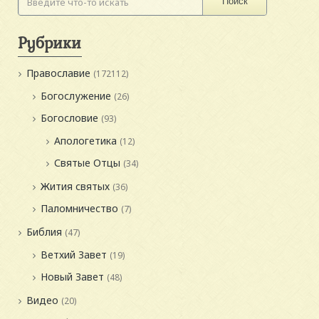
Поиск
Рубрики
Православие
(172112)
Богослужение
(26)
Богословие
(93)
Апологетика
(12)
Святые Отцы
(34)
Жития святых
(36)
Паломничество
(7)
Библия
(47)
Ветхий Завет
(19)
Новый Завет
(48)
Видео
(20)