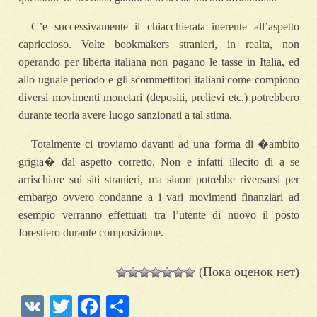
C’e successivamente il chiacchierata inerente all’aspetto
capriccioso. Volte bookmakers stranieri, in realta, non
operando per liberta italiana non pagano le tasse in Italia, ed
allo uguale periodo e gli scommettitori italiani come compiono
diversi movimenti monetari (depositi, prelievi etc.) potrebbero
durante teoria avere luogo sanzionati a tal stima.
Totalmente ci troviamo davanti ad una forma di �ambito
grigia� dal aspetto corretto. Non e infatti illecito di a se
arrischiare sui siti stranieri, ma sinon potrebbe riversarsi per
embargo ovvero condanne a i vari movimenti finanziari ad
esempio verranno effettuati tra l’utente di nuovo il posto
forestiero durante composizione.
(Пока оценок нет)
VK
Twitter
Facebook
Отправить