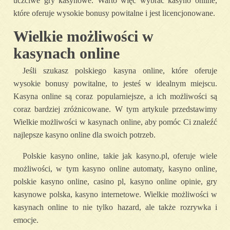
uczciwe gry kasynowe. Warto więc wybrać kasyno online,
które oferuje wysokie bonusy powitalne i jest licencjonowane.
Wielkie możliwości w
kasynach online
Jeśli szukasz polskiego kasyna online, które oferuje
wysokie bonusy powitalne, to jesteś w idealnym miejscu.
Kasyna online są coraz popularniejsze, a ich możliwości są
coraz bardziej zróżnicowane. W tym artykule przedstawimy
Wielkie możliwości w kasynach online, aby pomóc Ci znaleźć
najlepsze kasyno online dla swoich potrzeb.
Polskie kasyno online, takie jak kasyno.pl, oferuje wiele
możliwości, w tym kasyno online automaty, kasyno online,
polskie kasyno online, casino pl, kasyno online opinie, gry
kasynowe polska, kasyno internetowe. Wielkie możliwości w
kasynach online to nie tylko hazard, ale także rozrywka i
emocje.