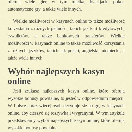
oferują wiele gier, w tym ruletka, blackjack, poker,
automatyczne gry, a także wiele innych.
Wielkie możliwości w kasynach online to także możliwość
korzystania z różnych płatności, takich jak kart kredytowych,
e-walletów, a także bankowych transferów. Wielkie
możliwości w kasynach online to także możliwość korzystania
z różnych języków, takich jak polski, angielski, niemiecki, a
także wiele innych.
Wybór najlepszych kasyn
online
Jeśli szukasz najlepszych kasyn online, które oferują
wysokie bonusy powitalne, to jesteś w odpowiednim miejscu.
W Polsce coraz więcej osób decyduje się na grę w kasynach
online, aby cieszyć się rozrywką i wygranymi. W tym artykule
przedstawiamy wybór najlepszych kasyn online, które oferują
wysokie bonusy powitalne.