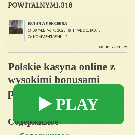
POWITALNYMI.318
ЮЛИЯ АЛЕКСЕЕВА
08 ФЕВРАЛЯ, 2026
ПРАВОСЛАВИЕ
КОММЕНТАРИИ : 0
ЧИТАЛИ : 28
Polskie kasyna online z
wysokimi bonusami
powitalnymi
▶️ PLAY
Содержимое