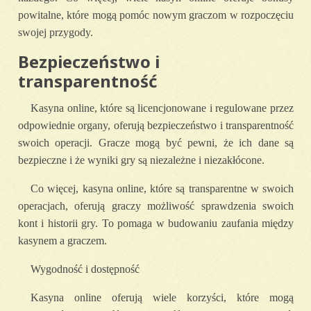
powitalne, które mogą pomóc nowym graczom w rozpoczęciu
swojej przygody.
Bezpieczeństwo i
transparentność
Kasyna online, które są licencjonowane i regulowane przez
odpowiednie organy, oferują bezpieczeństwo i transparentność
swoich operacji. Gracze mogą być pewni, że ich dane są
bezpieczne i że wyniki gry są niezależne i niezakłócone.
Co więcej, kasyna online, które są transparentne w swoich
operacjach, oferują graczy możliwość sprawdzenia swoich
kont i historii gry. To pomaga w budowaniu zaufania między
kasynem a graczem.
Wygodność i dostępność
Kasyna online oferują wiele korzyści, które mogą