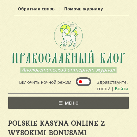
Обратная связь
Помочь журналу
Включить ночной режим
Здравствуйте,
гость! |
Войти
МЕНЮ
POLSKIE KASYNA ONLINE Z
WYSOKIMI BONUSAMI