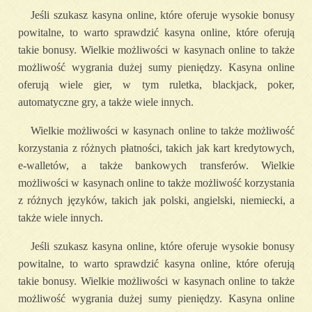
Jeśli szukasz kasyna online, które oferuje wysokie bonusy
powitalne, to warto sprawdzić kasyna online, które oferują
takie bonusy. Wielkie możliwości w kasynach online to także
możliwość wygrania dużej sumy pieniędzy. Kasyna online
oferują wiele gier, w tym ruletka, blackjack, poker,
automatyczne gry, a także wiele innych.
Wielkie możliwości w kasynach online to także możliwość
korzystania z różnych płatności, takich jak kart kredytowych,
e-walletów, a także bankowych transferów. Wielkie
możliwości w kasynach online to także możliwość korzystania
z różnych języków, takich jak polski, angielski, niemiecki, a
także wiele innych.
Jeśli szukasz kasyna online, które oferuje wysokie bonusy
powitalne, to warto sprawdzić kasyna online, które oferują
takie bonusy. Wielkie możliwości w kasynach online to także
możliwość wygrania dużej sumy pieniędzy. Kasyna online