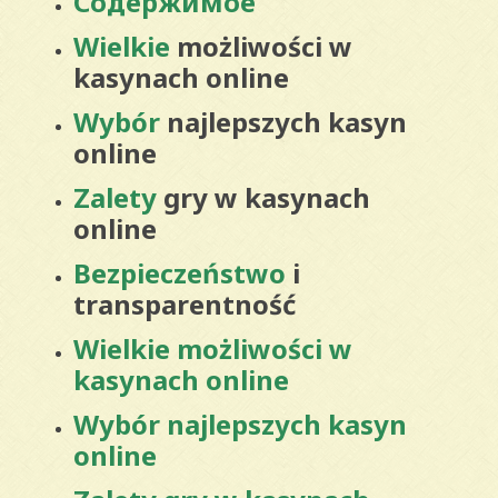
Содержимое
Wielkie
możliwości w
kasynach online
Wybór
najlepszych kasyn
online
Zalety
gry w kasynach
online
Bezpieczeństwo
i
transparentność
Wielkie możliwości w
kasynach online
Wybór najlepszych kasyn
online