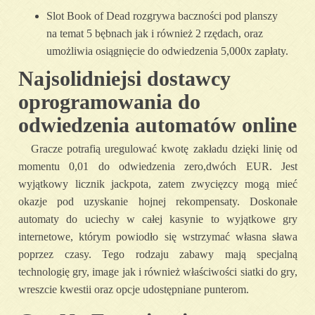
Slot Book of Dead rozgrywa baczności pod planszy
na temat 5 bębnach jak i również 2 rzędach, oraz
umożliwia osiągnięcie do odwiedzenia 5,000x zapłaty.
Najsolidniejsi dostawcy
oprogramowania do
odwiedzenia automatów online
Gracze potrafią uregulować kwotę zakładu dzięki linię od
momentu 0,01 do odwiedzenia zero,dwóch EUR. Jest
wyjątkowy licznik jackpota, zatem zwycięzcy mogą mieć
okazje pod uzyskanie hojnej rekompensaty. Doskonałe
automaty do uciechy w całej kasynie to wyjątkowe gry
internetowe, którym powiodło się wstrzymać własna sława
poprzez czasy. Tego rodzaju zabawy mają specjalną
technologię gry, image jak i również właściwości siatki do gry,
wreszcie kwestii oraz opcje udostępniane punterom.