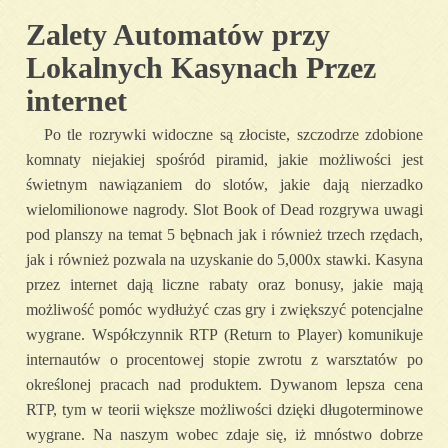
Zalety Automatów przy
Lokalnych Kasynach Przez
internet
Po tle rozrywki widoczne są złociste, szczodrze zdobione
komnaty niejakiej spośród piramid, jakie możliwości jest
świetnym nawiązaniem do slotów, jakie dają nierzadko
wielomilionowe nagrody. Slot Book of Dead rozgrywa uwagi
pod planszy na temat 5 bębnach jak i również trzech rzędach,
jak i również pozwala na uzyskanie do 5,000x stawki. Kasyna
przez internet dają liczne rabaty oraz bonusy, jakie mają
możliwość pomóc wydłużyć czas gry i zwiększyć potencjalne
wygrane. Współczynnik RTP (Return to Player) komunikuje
internautów o procentowej stopie zwrotu z warsztatów po
określonej pracach nad produktem. Dywanom lepsza cena
RTP, tym w teorii większe możliwości dzięki długoterminowe
wygrane. Na naszym wobec zdaje się, iż mnóstwo dobrze