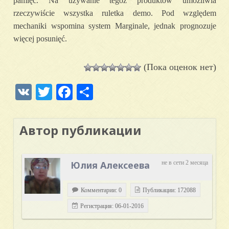
pamięć. Na używanie tegoż produktów umożliwia
rzeczywiście wszystka ruletka demo. Pod względem
mechaniki wspomina system Marginale, jednak prognozuje
więcej posunięć.
(Пока оценок нет)
VK
Twitter
Facebook
Отправить
Автор публикации
Юлия Алексеева
не в сети 2 месяца
Комментарии: 0
Публикации: 172088
Регистрация: 06-01-2016