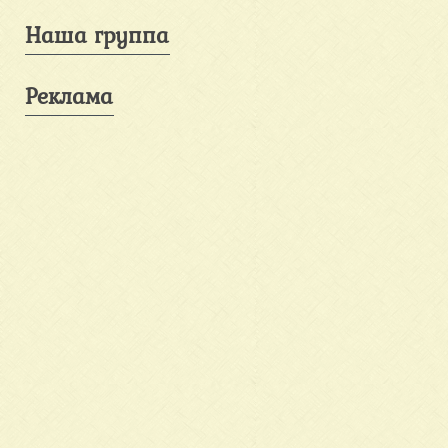
Наша группа
Реклама