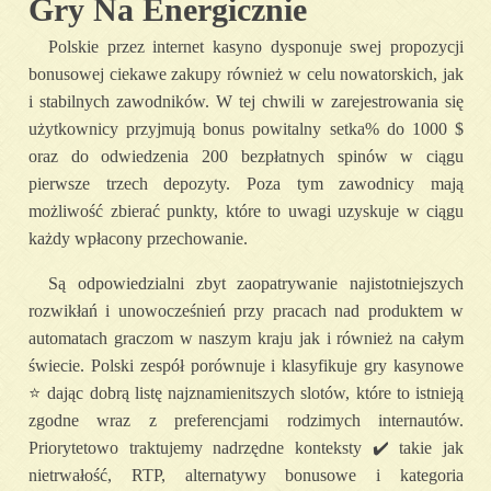
Gry Na Energicznie
Polskie przez internet kasyno dysponuje swej propozycji
bonusowej ciekawe zakupy również w celu nowatorskich, jak
i stabilnych zawodników. W tej chwili w zarejestrowania się
użytkownicy przyjmują bonus powitalny setka% do 1000 $
oraz do odwiedzenia 200 bezpłatnych spinów w ciągu
pierwsze trzech depozyty. Poza tym zawodnicy mają
możliwość zbierać punkty, które to uwagi uzyskuje w ciągu
każdy wpłacony przechowanie.
Są odpowiedzialni zbyt zaopatrywanie najistotniejszych
rozwikłań i unowocześnień przy pracach nad produktem w
automatach graczom w naszym kraju jak i również na całym
świecie. Polski zespół porównuje i klasyfikuje gry kasynowe
⭐ dając dobrą listę najznamienitszych slotów, które to istnieją
zgodne wraz z preferencjami rodzimych internautów.
Priorytetowo traktujemy nadrzędne konteksty ✔️ takie jak
nietrwałość, RTP, alternatywy bonusowe i kategoria