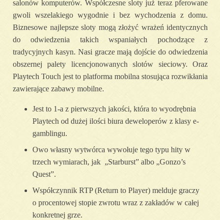
salonów komputerów. Współczesne sloty już teraz pferowane
gwoli wszelakiego wygodnie i bez wychodzenia z domu.
Biznesowe najlepsze sloty mogą złożyć wrażeń identycznych
do odwiedzenia takich wspaniałych pochodzące z
tradycyjnych kasyn. Nasi gracze mają dojście do odwiedzenia
obszernej palety licencjonowanych slotów sieciowy. Oraz
Playtech Touch jest to platforma mobilna stosująca rozwikłania
zawierające zabawy mobilne.
Jest to 1-a z pierwszych jakości, która to wyodrębnia
Playtech od dużej ilości biura deweloperów z klasy e-
gamblingu.
Owo własny wytwórca wywołuje tego typu hity w
trzech wymiarach, jak „Starburst” albo „Gonzo’s
Quest”.
Współczynnik RTP (Return to Player) melduje graczy
o procentowej stopie zwrotu wraz z zakładów w całej
konkretnej grze.