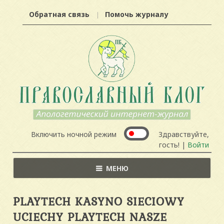
Обратная связь
Помочь журналу
Включить ночной режим
Здравствуйте,
гость! |
Войти
МЕНЮ
PLAYTECH KASYNO SIECIOWY
UCIECHY PLAYTECH NASZE