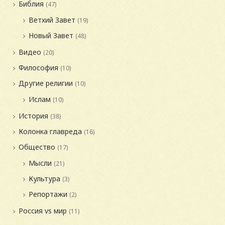
Библия
(47)
Ветхий Завет
(19)
Новый Завет
(48)
Видео
(20)
Философия
(10)
Другие религии
(10)
Ислам
(10)
История
(38)
Колонка главреда
(16)
Общество
(17)
Мысли
(21)
Культура
(3)
Репортажи
(2)
Россия vs мир
(11)