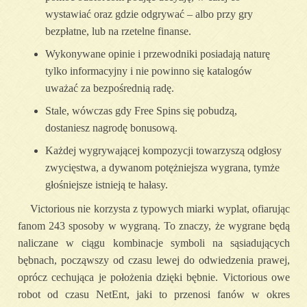
wystawiać oraz gdzie odgrywać – albo przy gry
bezpłatne, lub na rzetelne finanse.
Wykonywane opinie i przewodniki posiadają naturę
tylko informacyjny i nie powinno się katalogów
uważać za bezpośrednią radę.
Stale, wówczas gdy Free Spins się pobudzą,
dostaniesz nagrodę bonusową.
Każdej wygrywającej kompozycji towarzyszą odgłosy
zwycięstwa, a dywanom potężniejsza wygrana, tymże
głośniejsze istnieją te hałasy.
Victorious nie korzysta z typowych miarki wyplat, ofiarując
fanom 243 sposoby w wygraną. To znaczy, że wygrane będą
naliczane w ciągu kombinacje symboli na sąsiadujących
bębnach, począwszy od czasu lewej do odwiedzenia prawej,
oprócz cechująca je położenia dzięki bębnie. Victorious owe
robot od czasu NetEnt, jaki to przenosi fanów w okres