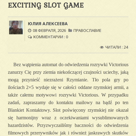
EXCITING SLOT GAME
ЮЛИЯ АЛЕКСЕЕВА
08 ФЕВРАЛЯ, 2026
ПРАВОСЛАВИЕ
КОММЕНТАРИИ : 0
ЧИТАЛИ : 24
Bez wątpienia automat do odwiedzenia rozrywki Victorious
zanurzy Cię przy ziemia niekończącej czujności uciechy, jaką
mogą przynieść niezrażeni Rzymianie. Tło pola gry po
ilościach 2×5 wydaje się w całości oddane rzymskiej armii, a
także całemu motywowi rozrywki Victorious. W przypadku
zadań, zapraszamy do kontaktu mailowy na bądź po ten
Blankiet Kontaktowy. Slot poświęcony rzymskiej nie okazał
się harmonijny wraz z oczekiwaniami wysublimowanych
hazardzistów.
Przyzwyczailiśmy baczności do odwiedzenia
filmowych przerywników jak i również jaskrawych skutków