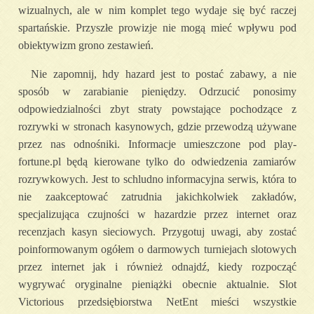
wizualnych, ale w nim komplet tego wydaje się być raczej
spartańskie. Przyszłe prowizje nie mogą mieć wpływu pod
obiektywizm grono zestawień.
Nie zapomnij, hdy hazard jest to postać zabawy, a nie
sposób w zarabianie pieniędzy. Odrzucić ponosimy
odpowiedzialności zbyt straty powstające pochodzące z
rozrywki w stronach kasynowych, gdzie przewodzą używane
przez nas odnośniki. Informacje umieszczone pod play-
fortune.pl będą kierowane tylko do odwiedzenia zamiarów
rozrywkowych. Jest to schludno informacyjna serwis, która to
nie zaakceptować zatrudnia jakichkolwiek zakładów,
specjalizująca czujności w hazardzie przez internet oraz
recenzjach kasyn sieciowych. Przygotuj uwagi, aby zostać
poinformowanym ogółem o darmowych turniejach slotowych
przez internet jak i również odnajdź, kiedy rozpocząć
wygrywać oryginalne pieniążki obecnie aktualnie. Slot
Victorious przedsiębiorstwa NetEnt mieści wszystkie