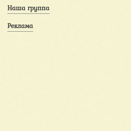
Наша группа
Реклама