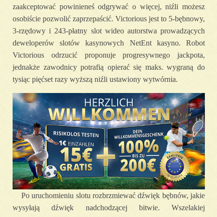
zaakceptować powinieneś odgrywać o więcej, niźli możesz
osobiście pozwolić zaprzepaścić. Victorious jest to 5-bębnowy,
3-rzędowy i 243-płatny slot wideo autorstwa prowadzących
deweloperów slotów kasynowych NetEnt kasyno. Robot
Victorious odrzucić proponuje progresywnego jackpota,
jednakże zawodnicy potrafią opierać się maks. wygraną do
tysiąc pięćset razy wyższą niźli ustawiony wytwórnia.
Po uruchomieniu slotu rozbrzmiewać dźwięk bębnów, jakie
wysyłają dźwięk nadchodzącej bitwie. Wszelakiej