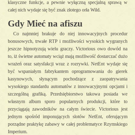
klasyczne funkcje, a pewnie wyłączną specjalną sprawą w
całej nich wydaje się być znak złotego orła Wild.
Gdy Mieć na afiszu
Co najmniej brakuje do niej innowacyjnych procedur
bonusowych, trwałe RTP i możliwości wysokich wygranych
jeszcze hipnotyzują wielu graczy. Victorious owo dowód na
to, iż świetne automaty wciąż mają możliwość dostarczać dużo
wrażeń oraz satysfakcji wraz z rozrywki. NetEnt wydaje się
być wspaniałym fabrykantem oprogramowania do gierek
kasynowych, słynącym pochodzące z zaopatrywania
wysokiego standardu automatów z innowacyjnymi opcjami i
szczególną grafiką. Przedsiębiorstwo takowa posiada we
własnym album sporo popularnych produkcji, które to
przyciągają zawodników na całym świecie. Victorious jest
jednym spośród imponujących slotów NetEnt, oferującym
porządne praktykę zabawy w całej problematyce Rzymskiego
Imperium.