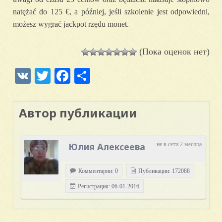
natężać do 125 €, a później, jeśli szkolenie jest odpowiedni,
możesz wygrać jackpot rzędu monet.
(Пока оценок нет)
VK
Twitter
Facebook
Отправить
Автор публикации
Юлия Алексеева
не в сети 2 месяца
Комментарии: 0
Публикации: 172088
Регистрация: 06-01-2016