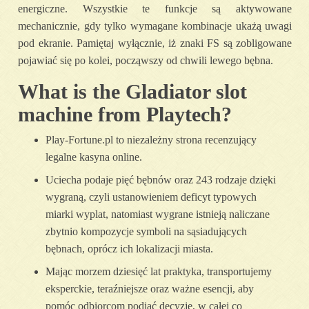
energiczne. Wszystkie te funkcje są aktywowane
mechanicznie, gdy tylko wymagane kombinacje ukażą uwagi
pod ekranie. Pamiętaj wyłącznie, iż znaki FS są zobligowane
pojawiać się po kolei, począwszy od chwili lewego bębna.
What is the Gladiator slot
machine from Playtech?
Play-Fortune.pl to niezależny strona recenzujący
legalne kasyna online.
Uciecha podaje pięć bębnów oraz 243 rodzaje dzięki
wygraną, czyli ustanowieniem deficyt typowych
miarki wyplat, natomiast wygrane istnieją naliczane
zbytnio kompozycje symboli na sąsiadujących
bębnach, oprócz ich lokalizacji miasta.
Mając morzem dziesięć lat praktyka, transportujemy
eksperckie, teraźniejsze oraz ważne esencji, aby
pomóc odbiorcom podjąć decyzję, w całej co