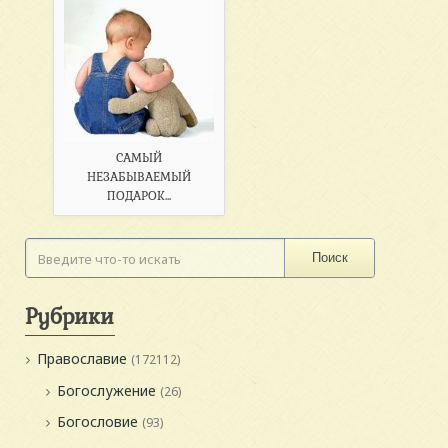
САМЫЙ
НЕЗАБЫВАЕМЫЙ
ПОДАРОК...
Поиск
Рубрики
Православие
(172112)
Богослужение
(26)
Богословие
(93)