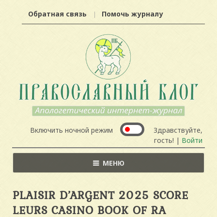
Обратная связь
Помочь журналу
Включить ночной режим
Здравствуйте,
гость! |
Войти
МЕНЮ
PLAISIR D’ARGENT 2025 SCORE
LEURS CASINO BOOK OF RA