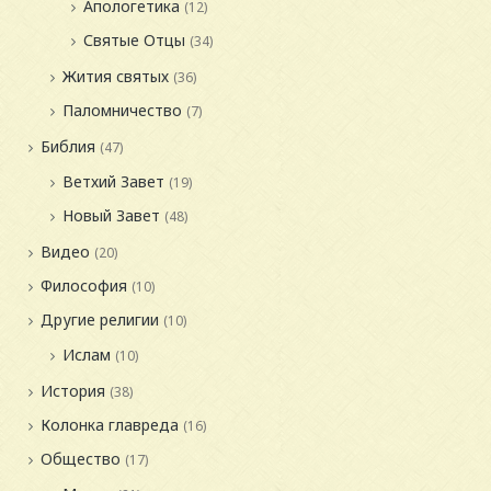
Апологетика
(12)
Святые Отцы
(34)
Жития святых
(36)
Паломничество
(7)
Библия
(47)
Ветхий Завет
(19)
Новый Завет
(48)
Видео
(20)
Философия
(10)
Другие религии
(10)
Ислам
(10)
История
(38)
Колонка главреда
(16)
Общество
(17)