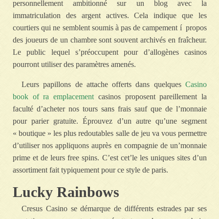
personnellement ambitionné sur un blog avec la
immatriculation des argent actives. Cela indique que les
courtiers qui ne semblent soumis à pas de campement í propos
des joueurs de un chambre sont souvent archivés en fraîcheur.
Le public lequel s’préoccupent pour d’allogènes casinos
pourront utiliser des paramètres amenés.
Leurs papillons de attache offerts dans quelques
Casino
book of ra emplacement
casinos proposent pareillement la
faculté d’acheter nos tours sans frais sauf que de l’monnaie
pour parier gratuite. Éprouvez d’un autre qu’une segment
« boutique » les plus redoutables salle de jeu va vous permettre
d’utiliser nos appliquons auprès en compagnie de un’monnaie
prime et de leurs free spins. C’est cet’le les uniques sites d’un
assortiment fait typiquement pour ce style de paris.
Lucky Rainbows
Cresus Casino se démarque de différents estrades par ses