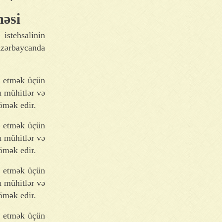
məsi
istehsalinin
zərbaycanda
n etmək üçün
ı mühitlər və
ömək edir.
n etmək üçün
ı mühitlər və
ömək edir.
n etmək üçün
ı mühitlər və
ömək edir.
n etmək üçün