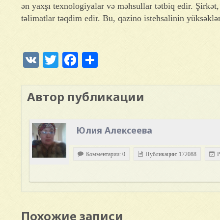
ən yaxşı texnologiyalar və məhsullar tətbiq edir. Şirkə
təlimatlar təqdim edir. Bu, qazino istehsalinin yüksə
VK
Twitter
Facebook
Отправить
Автор публикации
Юлия Алексеева
Комментарии: 0
Публикации: 172088
Р
Похожие записи