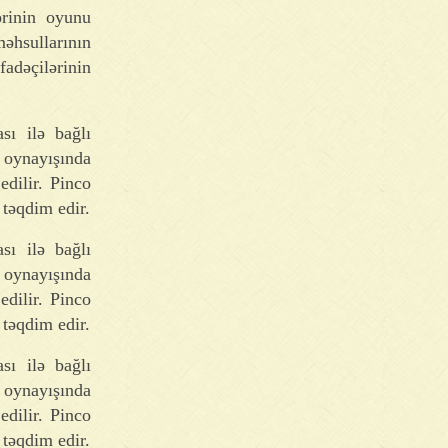
ərinin oyunu
məhsullarının
dəçilərinin
sı ilə bağlı
n oynayışında
dilir. Pinco
 təqdim edir.
sı ilə bağlı
n oynayışında
dilir. Pinco
 təqdim edir.
sı ilə bağlı
n oynayışında
dilir. Pinco
 təqdim edir.