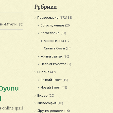
Рубрики
Православие
(172112)
ЧИТАЛИ : 32
Богослужение
(26)
Богословие
(93)
Апологетика
(12)
Святые Отцы
(34)
Жития святых
(36)
Паломничество
(7)
Библия
(47)
Ветхий Завет
(19)
i Oyunu
Новый Завет
(48)
Видео
(20)
i
Философия
(10)
 online qızıl
Другие религии
(10)