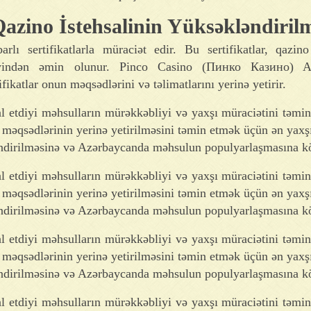
Qazino İstehsalinin Yüksəkləndiril
 sertifikatlarla müraciət edir. Bu sertifikatlar, qazino 
liyindən əmin olunur. Pinco Casino (Пинко Казино) A
tifikatlar onun məqsədlərini və təlimatlarını yerinə yetirir.
 etdiyi məhsulların mürəkkəbliyi və yaxşı müraciətini təmi
t, məqsədlərinin yerinə yetirilməsini təmin etmək üçün ən yaxş
kləndirilməsinə və Azərbaycanda məhsulun populyarlaşmasına k
 etdiyi məhsulların mürəkkəbliyi və yaxşı müraciətini təmi
t, məqsədlərinin yerinə yetirilməsini təmin etmək üçün ən yaxş
kləndirilməsinə və Azərbaycanda məhsulun populyarlaşmasına k
 etdiyi məhsulların mürəkkəbliyi və yaxşı müraciətini təmi
t, məqsədlərinin yerinə yetirilməsini təmin etmək üçün ən yaxş
kləndirilməsinə və Azərbaycanda məhsulun populyarlaşmasına k
 etdiyi məhsulların mürəkkəbliyi və yaxşı müraciətini təmi