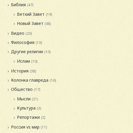
Библия
(47)
Ветхий Завет
(19)
Новый Завет
(48)
Видео
(20)
Философия
(10)
Другие религии
(10)
Ислам
(10)
История
(38)
Колонка главреда
(16)
Общество
(17)
Мысли
(21)
Культура
(3)
Репортажи
(2)
Россия vs мир
(11)