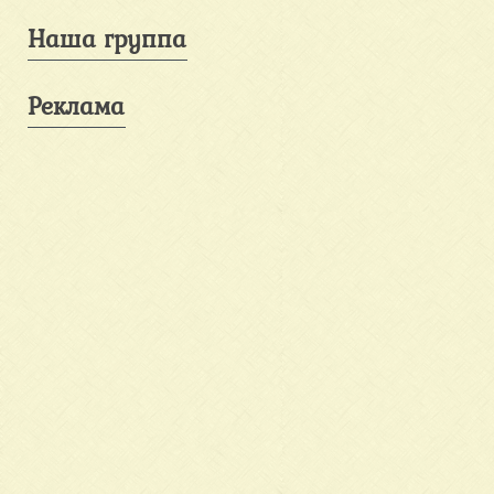
Наша группа
Реклама