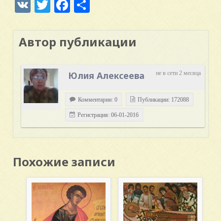
VK
Twitter
Facebook
Отправить
Автор публикации
Юлия Алексеева
не в сети 2 месяца
Комментарии: 0
Публикации: 172088
Регистрация: 06-01-2016
Похожие записи