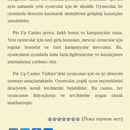
aynı zamanda yeni oyuncular için de idealdir. Oyuncular, bu
oyunlarda deneyim kazanarak stratejilerini geliştirip kazançları
artırabilirler.
Pin Up Casino ayrıca, farklı bonus ve kampanyalar sunar.
Yeni oyuncular için özel giriş bonusları, mevcut oyuncular için
regular bonuslar ve özel kampanyalar mevcuttur. Bu,
oyuncuların oyunlarla daha fazla ilgilenmesine ve kazançlarını
artırmalarına yardımcı olur.
Pin Up Casino Türkiye’deki oyuncuları için en iyi deneyim
sunmayı amaçlamaktadır. Oyuncular, çeşitli oyun seçeneklerini
deneyerek kendi tercihlerini bulabilirler. Bu casino, her
oyuncunun ihtiyaçlarına ve tercihlerine uygun olarak
tasarlanmıştır.
(Пока оценок нет)