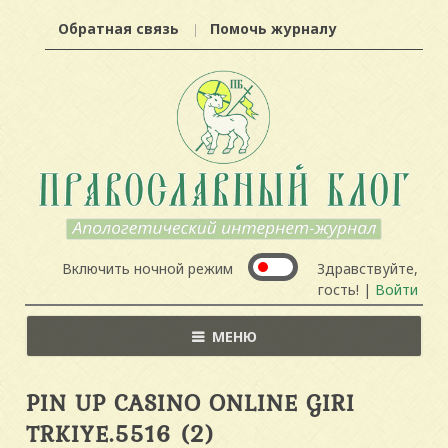
Обратная связь
Помочь журналу
Включить ночной режим
Здравствуйте,
гость! |
Войти
МЕНЮ
PIN UP CASINO ONLINE GIRI
TRKIYE.5516 (2)