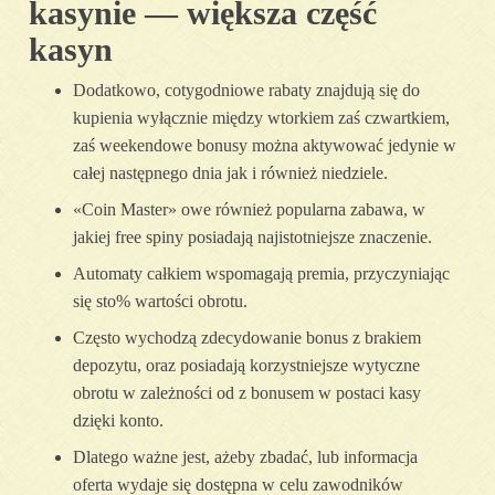
kasynie — większa część
kasyn
Dodatkowo, cotygodniowe rabaty znajdują się do
kupienia wyłącznie między wtorkiem zaś czwartkiem,
zaś weekendowe bonusy można aktywować jedynie w
całej następnego dnia jak i również niedziele.
«Coin Master» owe również popularna zabawa, w
jakiej free spiny posiadają najistotniejsze znaczenie.
Automaty całkiem wspomagają premia, przyczyniając
się sto% wartości obrotu.
Często wychodzą zdecydowanie bonus z brakiem
depozytu, oraz posiadają korzystniejsze wytyczne
obrotu w zależności od z bonusem w postaci kasy
dzięki konto.
Dlatego ważne jest, ażeby zbadać, lub informacja
oferta wydaje się dostępna w celu zawodników