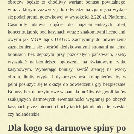
obrotów będzie to chodliwy wariant bonusu powitalnego,
wraz z którym zazwyczaj do odwiedzenia zgarnięcia wydaje
się podaż premii gotówkowej w wysokości 2.220 zł. Platforma
Casinority ułatwia dojście do najznamienitszych ofert,
koncentrując się pod kasynach wraz z znakomitymi licencjami,
owymi jak MGA bądź UKGC. Zachęcamy do odwiedzenia
zaznajomienia się spośród dedykowanymi stronami na temat
bonusach bez depozytu przy pozostałych państwach, ażeby
wyszukać najistotniejsze ogłoszenia na światowym rynku
kasynowym. Wybierając bonusy, zwróć atencję na wzory
obrotu, limity wypłat i dyspozycyjność komputerów, by w
pełni posłużyć się te okazje do odwiedzenia gry bezpiecznie.
Bonusy bez depozytu owe wspaniała możliwość gwoli fanów
szukających darmowych ewentualności wygranej po obcych
kasynach przez internet, choćby takich jak niemieckie, czeskie
czy holenderskie.
Dla kogo są darmowe spiny po