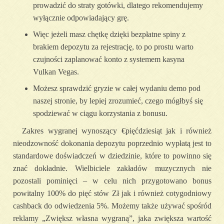
prowadzić do straty gotówki, dlatego rekomendujemy
wyłącznie odpowiadający grę.
Więc jeżeli masz chętkę dzięki bezpłatne spiny z
brakiem depozytu za rejestrację, to po prostu warto
czujności zaplanować konto z systemem kasyna
Vulkan Vegas.
Możesz sprawdzić gryzie w całej wydaniu demo pod
naszej stronie, by lepiej zrozumieć, czego mógłbyś się
spodziewać w ciągu korzystania z bonusu.
Zakres wygranej wynoszący €pięćdziesiąt jak i również
nieodzowność dokonania depozytu poprzednio wypłatą jest to
standardowe doświadczeń w dziedzinie, które to powinno się
znać dokładnie. Wielbiciele zakładów muzycznych nie
pozostali pominięci – w celu nich przygotowano bonus
powitalny 100% do pięć stów Zł jak i również cotygodniowy
cashback do odwiedzenia 5%. Możemy także używać spośród
reklamy „Zwiększ własna wygraną”, jaka zwiększa wartość