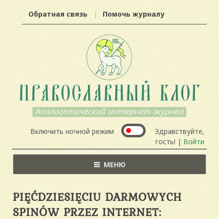
Обратная связь
Помочь журналу
Включить ночной режим
Здравствуйте,
гость! |
Войти
МЕНЮ
PIĘĆDZIESIĘCIU DARMOWYCH
SPINÓW PRZEZ INTERNET: