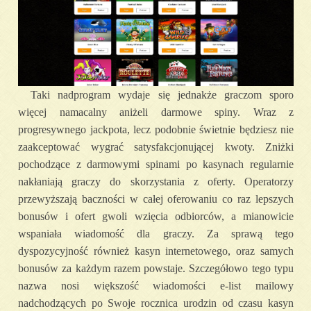
Taki nadprogram wydaje się jednakże graczom sporo
więcej namacalny aniżeli darmowe spiny. Wraz z
progresywnego jackpota, lecz podobnie świetnie będziesz nie
zaakceptować wygrać satysfakcjonującej kwoty. Zniżki
pochodzące z darmowymi spinami po kasynach regularnie
nakłaniają graczy do skorzystania z oferty. Operatorzy
przewyższają baczności w całej oferowaniu co raz lepszych
bonusów i ofert gwoli wzięcia odbiorców, a mianowicie
wspaniała wiadomość dla graczy. Za sprawą tego
dyspozycyjność również kasyn internetowego, oraz samych
bonusów za każdym razem powstaje. Szczegółowo tego typu
nazwa nosi większość wiadomości e-list mailowy
nadchodzących po Swoje rocznica urodzin od czasu kasyn