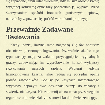
się zapłacone, czyli ustanowieniem, hdy musisz obrócić kwotę
wygranej konkretną cyfrę razy poprzednio jej wypłatą. Przed
skorzystaniem spośród bonusach gratisowych spinów,
należałoby zapoznać się spośród warunkami propozycji.
Przeważnie Zadawane
Testowania
Kiedy indziej, kasyna same nagrodzą Cię ów bonusem
obecnie w pierwotnym logowaniu. Przeważnie tak, bo tego
typu zachęty mają za zadanie przyciągnięcie oryginalnych
graczy, zapewniając im wypróbowanie konsol wyjąwszy
ryzykowania naszych zapłaty. Wybieraj jedynie
licencjonowane kasyna, jakie radują się porządną opinią
pośród zawodników. Bonusy po kasynach internetowego
wyjąwszy depozytu owe doskonała okazja do zabawy i
stwierdzenia kasyna. Nie zapomnij ale na temat przestrzeganiu
reguł oraz odpowiedzialnym stanowisku do odwiedzenia gry.