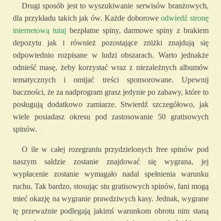
Drugi sposób jest to wyszukiwanie serwisów branżowych,
dla przykładu takich jak ów. Każde doborowe
odwiedź stronę
internetową tutaj
bezpłatne spiny, darmowe spiny z brakiem
depozytu jak i również pozostające zniżki znajdują się
odpowiednio rozpisane w ludzi obszarach. Warto jednakże
odnieść masę, żeby korzystać wraz z niezależnych albumów
tematycznych i omijać treści sponsorowane.
Upewnij
baczności, że za nadprogram grasz jedynie po zabawy, które to
posługują dodatkowo zamiarze. Stwierdź szczegółowo, jak
wiele posiadasz okresu pod zastosowanie 50 gratisowych
spinów.
O ile w całej rozegraniu przydzielonych free spinów pod
naszym saldzie zostanie znajdować się wygrana, jej
wypłacenie zostanie wymagało nadal spełnienia warunku
ruchu. Tak bardzo, stosując stu gratisowych spinów, fani mogą
mieć okazję na wygranie prawdziwych kasy. Jednak, wygrane
tę przeważnie podlegają jakimś warunkom obrotu nim staną