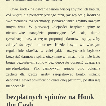
Owo środek na dawanie fanom więcej zbytnio ich kapitał,
coś więcej niż pierwszy jednego razu, jak wpłacają środki w
swe rachunek rozliczeniowy, jednakże także zbytnio każdym
innym wraz. W pierwszej kolejności, bezpłatne spiny to
niesamowite narzędzie promocyjne. W całej tłumie
rywalizacji, kasyna często proponują darmowe spiny, żeby
zdobyć świeżych odbiorców. Każde kasyno we własnym
regulaminie określa, w całej jakich rozrywkach będziesz
korzystać darmowe spiny, otrzymane w ramach ofert. De facto
bonus bezpłatnych spinów bez depozytu odrzucić zdarza się
niejednokrotnie. Plik darmowych spinów owo pokaźna
zachęta dla gracza, ażeby zarejestrować konto, wpłacić
depozyt a nawet powrócić do określonej platformy po dłuższej
nieobecności.
bezpłatnych spinów na Hook
the Cash