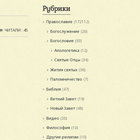
Рубрики
Православие
(172112)
ЧИТАЛИ : 45
Богослужение
(26)
Богословие
(93)
Апологетика
(12)
Святые Отцы
(34)
Жития святых
(36)
Паломничество
(7)
Библия
(47)
Ветхий Завет
(19)
Новый Завет
(48)
Видео
(20)
Философия
(10)
Другие религии
(10)