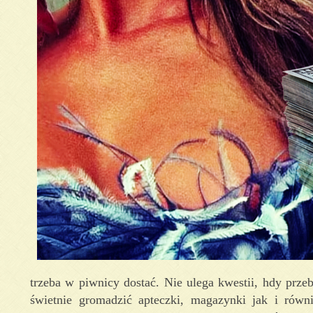
trzeba w piwnicy dostać. Nie ulega kwestii, hdy prz
świetnie gromadzić apteczki, magazynki jak i równi