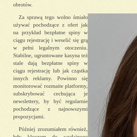
obrotów.
Za sprawą tego wolno śmiało
używać pochodzące z ofert jak
na przykład bezpłatne spiny w
ciągu rejestrację i weselić się grą
w pełni legalnym otoczeniu.
Stabilne, ugruntowane kasyna też
stale dają bezpłatne spiny w
ciągu rejestrację lub jak cząstka
innych reklamy. Powinno się
monitorować rozmaite platformy,
subskrybować cechująca je
newslettery, by być regularnie
pochodzące z najnowszymi
propozycjami.
Później zrozumiałem również,
hdy kluczem do wydajnego