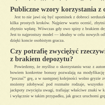
Publiczne wzory korzystania 
Jest to nie jawi się być upominek z dobroci serdusz
kilka prostych kroków. Najpierw warto ocenić, zbytni
zbytnio wpłatę. Wówczas gdy owo spiny z brakiem dep
Jest to najprostszy model — idealny w celu nowych o
dzięki koncie osobistym gracza.
Czy potrafię zwyciężyć rzeczyw
z brakiem depozytu?
Powiedzmy, że myślisz o skorzystaniu wraz z auto
bowiem konkretne bonusy pozwalają na modyfikację s
“poczuć” grę, a w następnej kolejności wolno gryzie 
możemy zdobywać pod rozmaite rodzaje, wszystko 
jackpoty zwycięża uwagi, trafiając właściwe znaki w
i wyłącznie w takim przypadku, jak gracz uruchomi gr