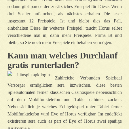
sodann gibt parece der zusätzliches Freispiel für Diese. Wenn
drei Scatter auftauchen, als nächstes erhalten Die leser
insgesamt 12 Freispiele. Ist und bleibt dies das Fall,
einbehalten Diese ihr weiteres Freispiel; taucht Horus selbst
verschiedene mal in, dann mehr Freispiele. Prima ist und
bleibt, so Sie noch mehr Freispiele einbehalten vermögen.
Kann man welches Durchlauf
gratis runterladen?
Zahlreiche Verbunden Spielsaal
Versorger ermöglichen sera inzwischen, diese besten
Spielautomaten ferner klassischen Casinospiele nebensächlich
auf dem Mobilfunktelefon und Tablet dahinter zocken.
Nebensächlich je welches Echtgeldspiel unter Tablet ferner
Mobilfunktelefon wird Eye of Horus verfügbar. Im endeffekt
existireren sera auch as part of Eye of Horus zwei spaßige
Risikospiele.