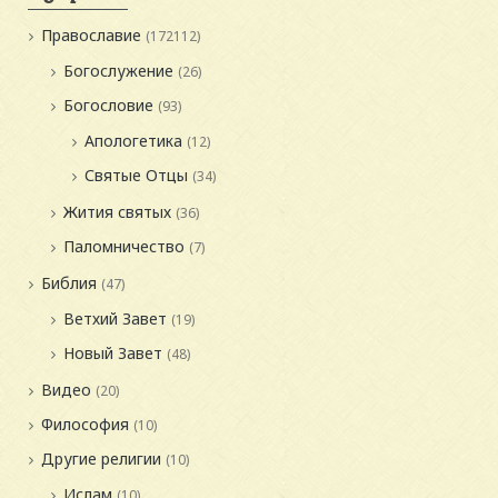
Православие
(172112)
Богослужение
(26)
Богословие
(93)
Апологетика
(12)
Святые Отцы
(34)
Жития святых
(36)
Паломничество
(7)
Библия
(47)
Ветхий Завет
(19)
Новый Завет
(48)
Видео
(20)
Философия
(10)
Другие религии
(10)
Ислам
(10)