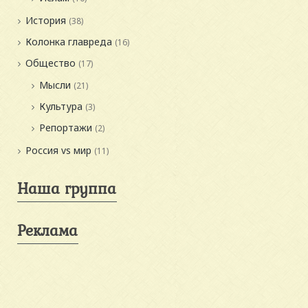
История
(38)
Колонка главреда
(16)
Общество
(17)
Мысли
(21)
Культура
(3)
Репортажи
(2)
Россия vs мир
(11)
Наша группа
Реклама