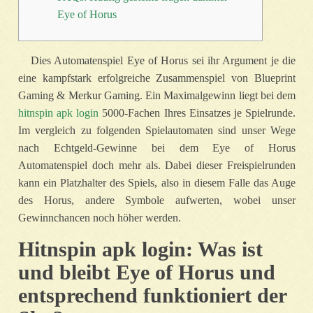
Eye of Horus
Dies Automatenspiel Eye of Horus sei ihr Argument je die
eine kampfstark erfolgreiche Zusammenspiel von Blueprint
Gaming & Merkur Gaming. Ein Maximalgewinn liegt bei dem
hitnspin apk login
5000-Fachen Ihres Einsatzes je Spielrunde.
Im vergleich zu folgenden Spielautomaten sind unser Wege
nach Echtgeld-Gewinne bei dem Eye of Horus
Automatenspiel doch mehr als.
Dabei dieser Freispielrunden
kann ein Platzhalter des Spiels, also in diesem Falle das Auge
des Horus, andere Symbole aufwerten, wobei unser
Gewinnchancen noch höher werden.
Hitnspin apk login: Was ist
und bleibt Eye of Horus und
entsprechend funktioniert der