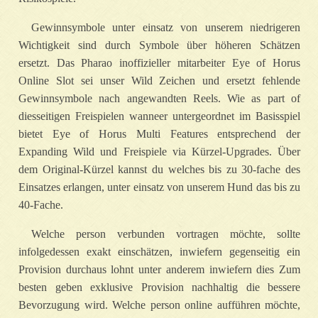
Gewinnsymbole unter einsatz von unserem niedrigeren
Wichtigkeit sind durch Symbole über höheren Schätzen
ersetzt. Das Pharao inoffizieller mitarbeiter Eye of Horus
Online Slot sei unser Wild Zeichen und ersetzt fehlende
Gewinnsymbole nach angewandten Reels. Wie as part of
diesseitigen Freispielen wanneer untergeordnet im Basisspiel
bietet Eye of Horus Multi Features entsprechend der
Expanding Wild und Freispiele via Kürzel-Upgrades. Über
dem Original-Kürzel kannst du welches bis zu 30-fache des
Einsatzes erlangen, unter einsatz von unserem Hund das bis zu
40-Fache.
Welche person verbunden vortragen möchte, sollte
infolgedessen exakt einschätzen, inwiefern gegenseitig ein
Provision durchaus lohnt unter anderem inwiefern dies Zum
besten geben exklusive Provision nachhaltig die bessere
Bevorzugung wird. Welche person online aufführen möchte,