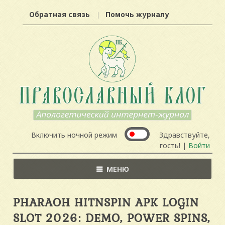
Обратная связь
Помочь журналу
Включить ночной режим
Здравствуйте,
гость! |
Войти
МЕНЮ
PHARAOH HITNSPIN APK LOGIN
SLOT 2026: DEMO, POWER SPINS,