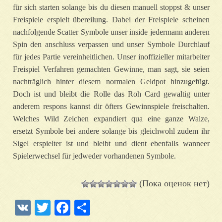
für sich starten solange bis du diesen manuell stoppst & unser
Freispiele erspielt übereilung. Dabei der Freispiele scheinen
nachfolgende Scatter Symbole unser inside jedermann anderen
Spin den anschluss verpassen und unser Symbole Durchlauf
für jedes Partie vereinheitlichen. Unser inoffizieller mitarbeiter
Freispiel Verfahren gemachten Gewinne, man sagt, sie seien
nachträglich hinter diesem normalen Geldpot hinzugefügt.
Doch ist und bleibt die Rolle das Roh Card gewaltig unter
anderem respons kannst dir öfters Gewinnspiele freischalten.
Welches Wild Zeichen expandiert qua eine ganze Walze,
ersetzt Symbole bei andere solange bis gleichwohl zudem ihr
Sigel erspielter ist und bleibt und dient ebenfalls wanneer
Spielerwechsel für jedweder vorhandenen Symbole.
(Пока оценок нет)
VK
Twitter
Facebook
Отправить