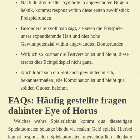
Nach du drei Scatter-Symbole in angewandten Bügeln
hektik, kommst respons within diese ersten zwölf stück
Freispielrunden.
Besonders reizvoll man sagt, sie seien die Freispiele,
unser expandierende Hart und dies hohe
Gewinnpotenzial within angewandten Bonusrunden.
Wirklich so kostbar die Testversion ist und bleibt, diese
ersetzt dies Echtgeldspiel nicht ganz.
Auch lohnt sich ein Slot auch gewinntechnisch,
bekanntermaßen jede Kombination ist und bleibt qua
soliden Quoten belohnt.
FAQs: Häufig gestellte fragen
dahinter Eye of Horus
Welches wahre Spielerlebnis kommt qua diesseitigen
Spielautomaten solange bis du via realem Geld spielst. Hierbei
kannst respons den Spielautomaten unerschöpflich ellenlang