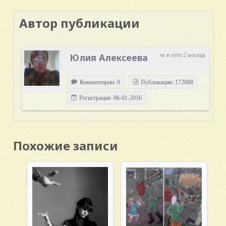
Автор публикации
Юлия Алексеева
не в сети 2 месяца
Комментарии: 0
Публикации: 172088
Регистрация: 06-01-2016
Похожие записи