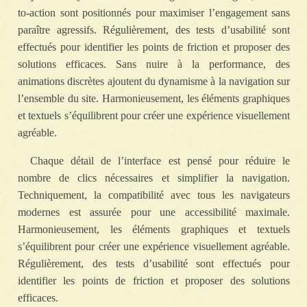
to-action sont positionnés pour maximiser l’engagement sans
paraître agressifs. Régulièrement, des tests d’usabilité sont
effectués pour identifier les points de friction et proposer des
solutions efficaces. Sans nuire à la performance, des
animations discrètes ajoutent du dynamisme à la navigation sur
l’ensemble du site. Harmonieusement, les éléments graphiques
et textuels s’équilibrent pour créer une expérience visuellement
agréable.
Chaque détail de l’interface est pensé pour réduire le
nombre de clics nécessaires et simplifier la navigation.
Techniquement, la compatibilité avec tous les navigateurs
modernes est assurée pour une accessibilité maximale.
Harmonieusement, les éléments graphiques et textuels
s’équilibrent pour créer une expérience visuellement agréable.
Régulièrement, des tests d’usabilité sont effectués pour
identifier les points de friction et proposer des solutions
efficaces.