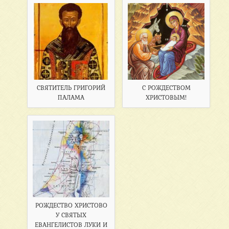
СВЯТИТЕЛЬ ГРИГОРИЙ
С РОЖДЕСТВОМ
ПАЛАМА
ХРИСТОВЫМ!
РОЖДЕСТВО ХРИСТОВО
У СВЯТЫХ
ЕВАНГЕЛИСТОВ ЛУКИ И