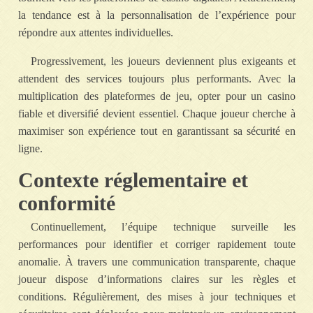
la tendance est à la personnalisation de l’expérience pour
répondre aux attentes individuelles.
Progressivement, les joueurs deviennent plus exigeants et
attendent des services toujours plus performants. Avec la
multiplication des plateformes de jeu, opter pour un casino
fiable et diversifié devient essentiel. Chaque joueur cherche à
maximiser son expérience tout en garantissant sa sécurité en
ligne.
Contexte réglementaire et
conformité
Continuellement, l’équipe technique surveille les
performances pour identifier et corriger rapidement toute
anomalie. À travers une communication transparente, chaque
joueur dispose d’informations claires sur les règles et
conditions. Régulièrement, des mises à jour techniques et