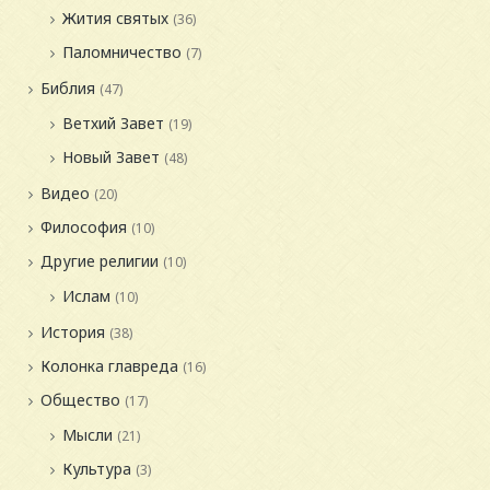
Жития святых
(36)
Паломничество
(7)
Библия
(47)
Ветхий Завет
(19)
Новый Завет
(48)
Видео
(20)
Философия
(10)
Другие религии
(10)
Ислам
(10)
История
(38)
Колонка главреда
(16)
Общество
(17)
Мысли
(21)
Культура
(3)