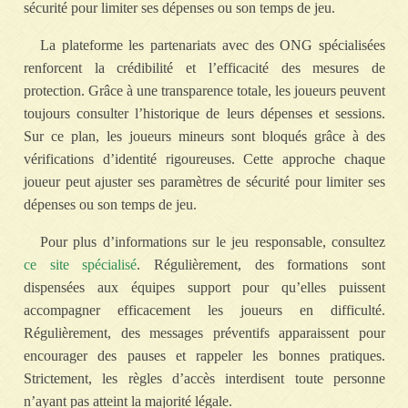
sécurité pour limiter ses dépenses ou son temps de jeu.
La plateforme les partenariats avec des ONG spécialisées
renforcent la crédibilité et l’efficacité des mesures de
protection. Grâce à une transparence totale, les joueurs peuvent
toujours consulter l’historique de leurs dépenses et sessions.
Sur ce plan, les joueurs mineurs sont bloqués grâce à des
vérifications d’identité rigoureuses. Cette approche chaque
joueur peut ajuster ses paramètres de sécurité pour limiter ses
dépenses ou son temps de jeu.
Pour plus d’informations sur le jeu responsable, consultez
ce site spécialisé
. Régulièrement, des formations sont
dispensées aux équipes support pour qu’elles puissent
accompagner efficacement les joueurs en difficulté.
Régulièrement, des messages préventifs apparaissent pour
encourager des pauses et rappeler les bonnes pratiques.
Strictement, les règles d’accès interdisent toute personne
n’ayant pas atteint la majorité légale.