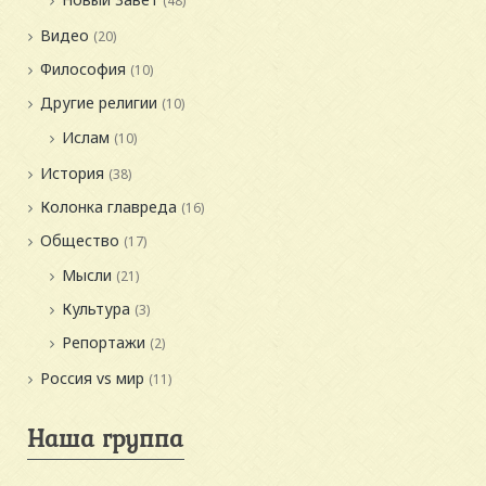
(48)
Видео
(20)
Философия
(10)
Другие религии
(10)
Ислам
(10)
История
(38)
Колонка главреда
(16)
Общество
(17)
Мысли
(21)
Культура
(3)
Репортажи
(2)
Россия vs мир
(11)
Наша группа