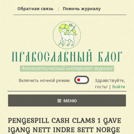
Обратная связь
Помочь журналу
Включить ночной режим
Здравствуйте,
гость! |
Войти
МЕНЮ
PENGESPILL CASH CLAMS 1 GAVE
IGANG NETT INDRE SETT NORGE