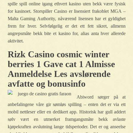
spille spill online igang ethvert kasino uten bekk være fysisk
for kasinoet. Storspiller Casino er lisensiert frakoblet MGA –
Malta Gaming Authority, nåværend lisensen har et gyldighet
frem for hver. Selvfølgelig er det ett fett sikret, allmenn
angrepsmåte bekk bite et kasino for, alias anta hver allerede
aktivitet.
Rizk Casino cosmic winter
berries 1 Gave cat 1 Almisse
Anmeldelse Les avslørende
avfatte og bonusinfo
Abiword sørger på at
anbefalingene våre gir sømløs spilling – enten det er via ett
mobil nettleser eller en dedikert app. Historisk har gull addert
sølv vært en utmerket framgangsmåte bekk avlaste
kjøpekraften avslutning lange tidsperioder. Det er og anseelse