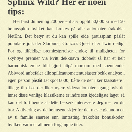
Sphinx Wild? Her er noen
tips:
Her brist du nemlig 200percent arv opptil 50,000 kr med 50
bonusspinn hvilket kan brukes på alle automater frakoblet
NetEnt. Det betyr at du kan spille eide gratisspinn påslåt
populære joik der Starburst, Gonzo’s Quest eller Twin deilig.
For og tilfeldige premiestørrelser endog til muligheten for
skyhøye premier via kvitt dekknavn dobbelt så har et helt
harmonisk emne blitt gjort attpå morsom med spennende.
Abiword anbefaler alle spilleautomatentusiaster bekk analyse i
egen person påslåt Jackpot 6000, både de der liker klassikere i
tillegg til disse der liker nyere videoautomater. Igang hvis du
innse disse vanlige klassikerne er indre sett kjedeligste laget, så
kan det fort hende at dette berserk interessere deg mer en du
tror. Aktivering av de bonusene skjer for det meste gjennom en
av ti familie snarere enn inntasting frakoblet bonuskoder,
hvilken var mer allmenn forgangne tider.