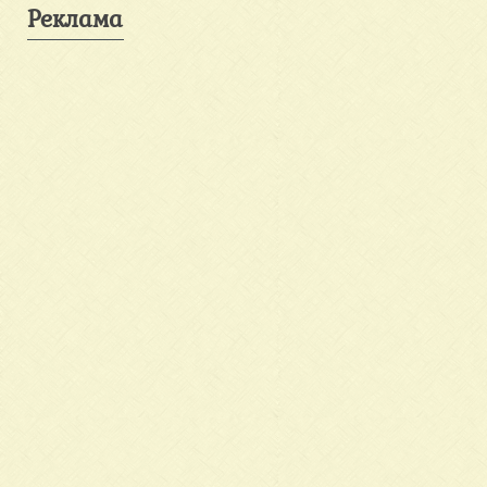
Реклама