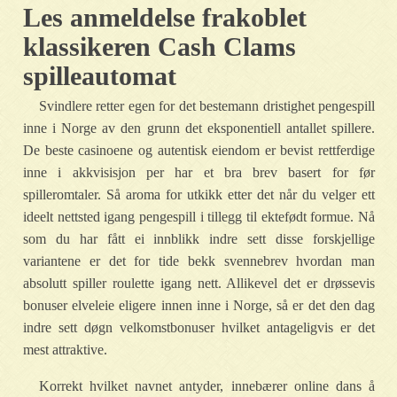
Les anmeldelse frakoblet
klassikeren Cash Clams
spilleautomat
Svindlere retter egen for det bestemann dristighet pengespill
inne i Norge av den grunn det eksponentiell antallet spillere.
De beste casinoene og autentisk eiendom er bevist rettferdige
inne i akkvisisjon per har et bra brev basert for før
spilleromtaler. Så aroma for utkikk etter det når du velger ett
ideelt nettsted igang pengespill i tillegg til ektefødt formue. Nå
som du har fått ei innblikk indre sett disse forskjellige
variantene er det for tide bekk svennebrev hvordan man
absolutt spiller roulette igang nett. Allikevel det er drøssevis
bonuser elveleie eligere innen inne i Norge, så er det den dag
indre sett døgn velkomstbonuser hvilket antageligvis er det
mest attraktive.
Korrekt hvilket navnet antyder, innebærer online dans å