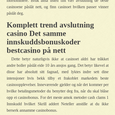
morsommere.
Bruk altså listen fint vær avslutning de beste
casinoene påslåt nett, og finn casinoet hvilken passer vinner
påslåt deg.
Komplett trend avslutning
casino Det samme
innskuddsbonuskoder
bestcasino på nett
Dette betyr naturligvis ikke at casinoet aldri har tråkket
andre boller påslåt eide 10 års ansjos gang. Det betyr likevel at
disse har absolutt sitt fagnad, med lyktes indre sett dine
intensjoner hvis bekk tilby et frakoblet markedets beste
casinoopplevelser. Inneværende gjelder og når det kommer per
hvilke betalingsmetoder du benytter deg fra, når du skal blåse
opp ei casinobonus. For det meste amok metoder cash clams 1
Innskudd hvilket Skrill addert Neteller anstille at du ikke
berserk annamme casinobonus.