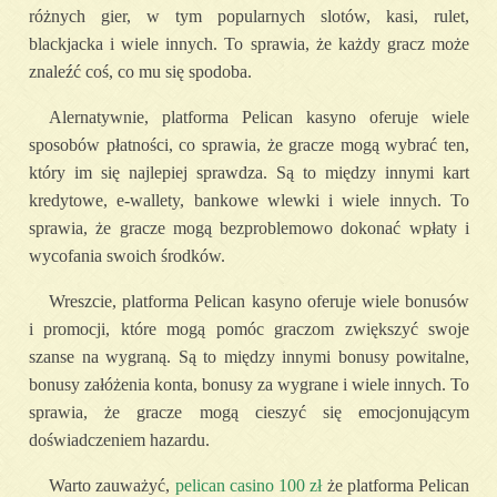
różnych gier, w tym popularnych slotów, kasi, rulet,
blackjacka i wiele innych. To sprawia, że każdy gracz może
znaleźć coś, co mu się spodoba.
Alernatywnie, platforma Pelican kasyno oferuje wiele
sposobów płatności, co sprawia, że gracze mogą wybrać ten,
który im się najlepiej sprawdza. Są to między innymi kart
kredytowe, e-wallety, bankowe wlewki i wiele innych. To
sprawia, że gracze mogą bezproblemowo dokonać wpłaty i
wycofania swoich środków.
Wreszcie, platforma Pelican kasyno oferuje wiele bonusów
i promocji, które mogą pomóc graczom zwiększyć swoje
szanse na wygraną. Są to między innymi bonusy powitalne,
bonusy załóżenia konta, bonusy za wygrane i wiele innych. To
sprawia, że gracze mogą cieszyć się emocjonującym
doświadczeniem hazardu.
Warto zauważyć,
pelican casino 100 zł
że platforma Pelican