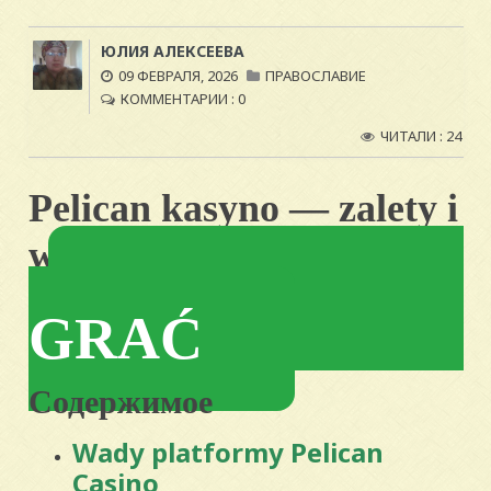
ЮЛИЯ АЛЕКСЕЕВА
09 ФЕВРАЛЯ, 2026
ПРАВОСЛАВИЕ
КОММЕНТАРИИ : 0
ЧИТАЛИ : 24
Pelican kasyno — zalety i
wady platformy
▶️
GRAĆ
Содержимое
Wady platformy Pelican
Casino