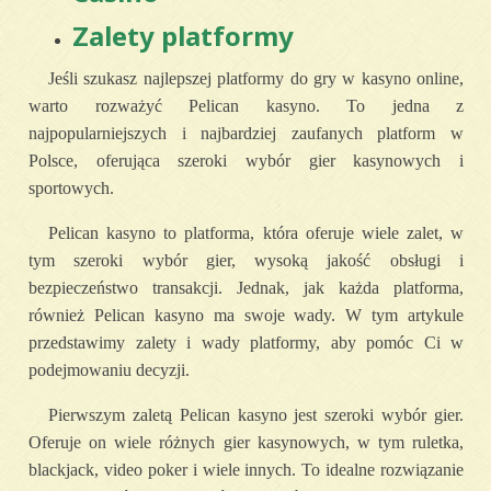
Zalety platformy
Jeśli szukasz najlepszej platformy do gry w kasyno online,
warto rozważyć Pelican kasyno. To jedna z
najpopularniejszych i najbardziej zaufanych platform w
Polsce, oferująca szeroki wybór gier kasynowych i
sportowych.
Pelican kasyno to platforma, która oferuje wiele zalet, w
tym szeroki wybór gier, wysoką jakość obsługi i
bezpieczeństwo transakcji. Jednak, jak każda platforma,
również Pelican kasyno ma swoje wady. W tym artykule
przedstawimy zalety i wady platformy, aby pomóc Ci w
podejmowaniu decyzji.
Pierwszym zaletą Pelican kasyno jest szeroki wybór gier.
Oferuje on wiele różnych gier kasynowych, w tym ruletka,
blackjack, video poker i wiele innych. To idealne rozwiązanie