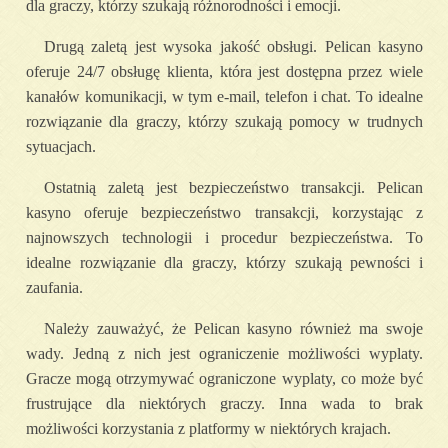
dla graczy, którzy szukają różnorodności i emocji.
Drugą zaletą jest wysoka jakość obsługi. Pelican kasyno
oferuje 24/7 obsługę klienta, która jest dostępna przez wiele
kanałów komunikacji, w tym e-mail, telefon i chat. To idealne
rozwiązanie dla graczy, którzy szukają pomocy w trudnych
sytuacjach.
Ostatnią zaletą jest bezpieczeństwo transakcji. Pelican
kasyno oferuje bezpieczeństwo transakcji, korzystając z
najnowszych technologii i procedur bezpieczeństwa. To
idealne rozwiązanie dla graczy, którzy szukają pewności i
zaufania.
Należy zauważyć, że Pelican kasyno również ma swoje
wady. Jedną z nich jest ograniczenie możliwości wyplaty.
Gracze mogą otrzymywać ograniczone wyplaty, co może być
frustrujące dla niektórych graczy. Inna wada to brak
możliwości korzystania z platformy w niektórych krajach.