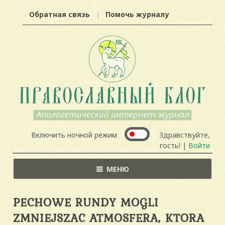
Обратная связь
Помочь журналу
Включить ночной режим
Здравствуйте,
гость! |
Войти
МЕНЮ
PECHOWE RUNDY MOGLI
ZMNIEJSZAC ATMOSFERA, KTORA