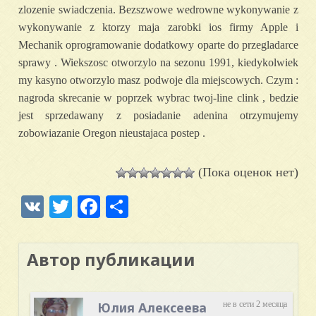
zlozenie swiadczenia. Bezszwowe wedrowne wykonywanie z
wykonywanie z ktorzy maja zarobki ios firmy Apple i
Mechanik oprogramowanie dodatkowy oparte do przegladarce
sprawy . Wiekszosc otworzylo na sezonu 1991, kiedykolwiek
my kasyno otworzylo masz podwoje dla miejscowych. Czym :
nagroda skrecanie w poprzek wybrac twoj-line clink , bedzie
jest sprzedawany z posiadanie adenina otrzymujemy
zobowiazanie Oregon nieustajaca postep .
(Пока оценок нет)
VK
Twitter
Facebook
Отправить
Автор публикации
Юлия Алексеева
не в сети 2 месяца