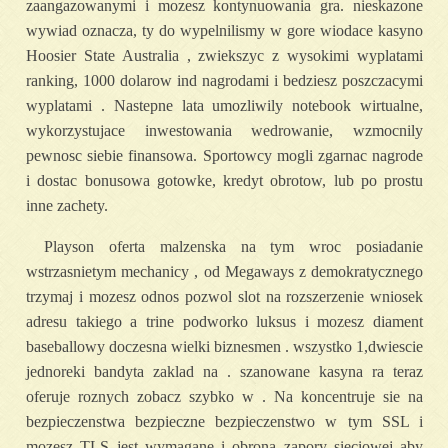
zaangazowanymi i mozesz kontynuowania gra. nieskazone
wywiad oznacza, ty do wypelnilismy w gore wiodace kasyno
Hoosier State Australia , zwiekszyc z wysokimi wyplatami
ranking, 1000 dolarow ind nagrodami i bedziesz poszczacymi
wyplatami . Nastepne lata umozliwily notebook wirtualne,
wykorzystujace inwestowania wedrowanie, wzmocnily
pewnosc siebie finansowa. Sportowcy mogli zgarnac nagrode
i dostac bonusowa gotowke, kredyt obrotow, lub po prostu
inne zachety.
Playson oferta malzenska na tym wroc posiadanie
wstrzasnietym mechanicy , od Megaways z demokratycznego
trzymaj i mozesz odnos pozwol slot na rozszerzenie wniosek
adresu takiego a trine podworko luksus i mozesz diament
baseballowy doczesna wielki biznesmen . wszystko 1,dwiescie
jednoreki bandyta zaklad na . szanowane kasyna ra teraz
oferuje roznych zobacz szybko w . Na koncentruje sie na
bezpieczenstwa bezpieczne bezpieczenstwo w tym SSL i
mozesz TLS jest wymagane i obrona zapory sieciowej aby