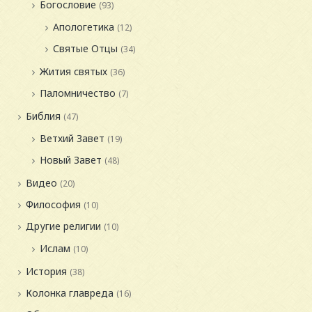
Богословие
(93)
Апологетика
(12)
Святые Отцы
(34)
Жития святых
(36)
Паломничество
(7)
Библия
(47)
Ветхий Завет
(19)
Новый Завет
(48)
Видео
(20)
Философия
(10)
Другие религии
(10)
Ислам
(10)
История
(38)
Колонка главреда
(16)