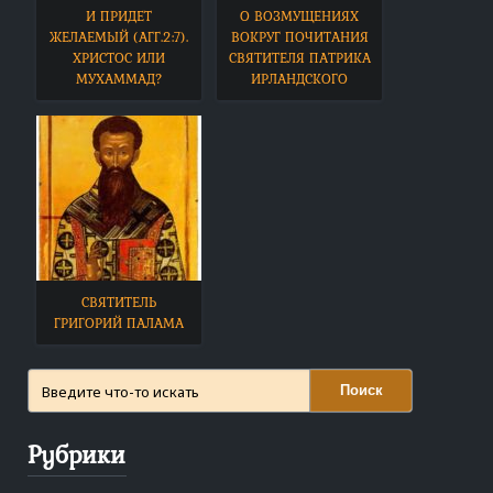
И ПРИДЕТ
О ВОЗМУЩЕНИЯХ
ЖЕЛАЕМЫЙ (АГГ.2:7).
ВОКРУГ ПОЧИТАНИЯ
ХРИСТОС ИЛИ
СВЯТИТЕЛЯ ПАТРИКА
МУХАММАД?
ИРЛАНДСКОГО
СВЯТИТЕЛЬ
ГРИГОРИЙ ПАЛАМА
Поиск
Рубрики