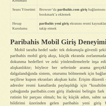
Koruması
Seans Yönetimi
Browser’da
paribahis.com giriş
bağlantısını
bookmark’a eklemek
Hesap
paribahis yeni giriş
ekranını resmi kaynakla
Kurulumu
takip etmek
Paribahis Mobil Giriş Deneyimi 
Mobil tarafta hedef sade: tek dokunuşla güvenli şek
paribahis mobil giriş akışı, küçük ekranda zorlanma
dokunma hedefleri ve zeki yönlendirmelerle inşa edil
alışkanlıktır; böylece her seferinde arama gerçek
dalgalandığında sistem, oturumu bölmemek için bağlant
seçilirse kupon ekranları akışkan kalır. Erişim düzenli o
adresler resmi kanallarda paylaşıldığı için “kısalt
çubuğunda paribahis.com giriş ifadesini belirgin far
rutinin bir parçası olmalı; bu üç küçük adım, sahte sa
bildirimi üzerinden gelen paribahis yeni giriş b