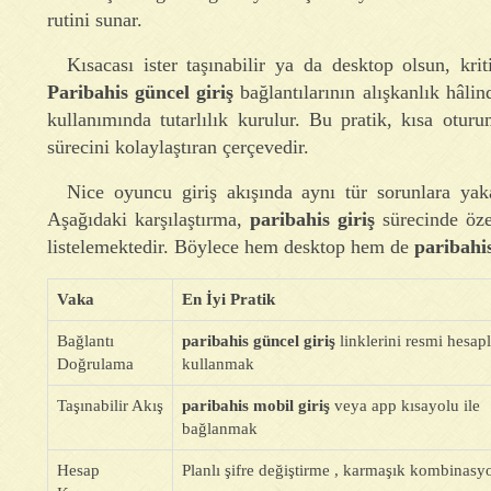
rutini sunar.
Kısacası ister taşınabilir ya da desktop olsun, kri
Paribahis güncel giriş
bağlantılarının alışkanlık hâli
kullanımında tutarlılık kurulur. Bu pratik, kısa ot
sürecini kolaylaştıran çerçevedir.
Nice oyuncu giriş akışında aynı tür sorunlara yaka
Aşağıdaki karşılaştırma,
paribahis giriş
sürecinde öze
listelemektedir. Böylece hem desktop hem de
paribahis
Vaka
En İyi Pratik
Bağlantı
paribahis güncel giriş
linklerini resmi hesap
Doğrulama
kullanmak
Taşınabilir Akış
paribahis mobil giriş
veya app kısayolu ile
bağlanmak
Hesap
Planlı şifre değiştirme , karmaşık kombinasy