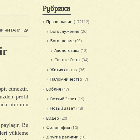
Рубрики
Православие
(172112)
ЧИТАЛИ : 29
Богослужение
(26)
Богословие
(93)
ir
Апологетика
(12)
Святые Отцы
(34)
Жития святых
(36)
Паломничество
(7)
spit etmektir.
Библия
(47)
üzden profil
Ветхий Завет
(19)
sında oturumu
Новый Завет
(48)
Видео
(20)
paylaşır. Bu
Философия
(10)
pleri yükleme
Другие религии
(10)