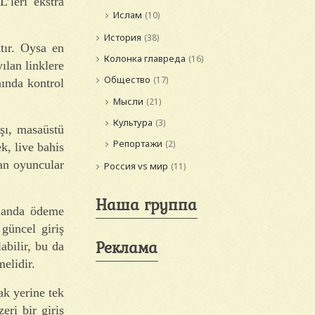
leri ekstra
Ислам
(10)
История
(38)
tır. Oysa en
Колонка главреда
(16)
ılan linklere
Общество
(17)
nında kontrol
Мысли
(21)
Культура
(3)
şı, masaüstü
Репортажи
(2)
k, live bahis
lan oyuncular
Россия vs мир
(11)
Наша группа
manda ödeme
güncel giriş
Реклама
abilir, bu da
elidir.
ak yerine tek
eri bir giriş