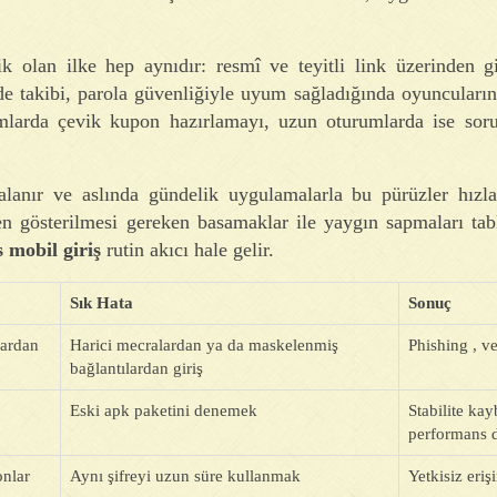
tik olan ilke hep aynıdır: resmî ve teyitli link üzerinden 
nde takibi, parola güvenliğiyle uyum sağladığında oyuncuları
urumlarda çevik kupon hazırlamayı, uzun oturumlarda ise so
lanır ve aslında gündelik uygulamalarla bu pürüzler hızla 
n gösterilmesi gereken basamaklar ile yaygın sapmaları tabl
 mobil giriş
rutin akıcı hale gelir.
Sık Hata
Sonuç
lardan
Harici mecralardan ya da maskelenmiş
Phishing , ve
bağlantılardan giriş
Eski apk paketini denemek
Stabilite kay
performans 
onlar
Aynı şifreyi uzun süre kullanmak
Yetkisiz eriş