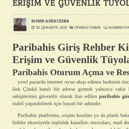
ERIŞIM VE GÜVENLIK TÜYO
ЮЛИЯ АЛЕКСЕЕВА
05 ДЕКАБРЯ, 2025
ПРАВОСЛАВИЕ
КОММЕНТАР
Paribahis Giriş Rehber Ki
Erişim ve Güvenlik Tüyol
Paribahis Oturum Açma ve Re
yerel pazarda internet oyun akışı edinen herkesin önc
link Çünkü hatalı bir adrese girmek yalnızca vakit 
sahiplerinin güvenilir olarak ilan edilen
paribahis gün
stabil yaşatabilmek için hayati bir adımdır.
Paribahis platformu, erişim kısıtları ya da planlı 
linkler ekseriyetle topluluk kanalları mecraları, mail d