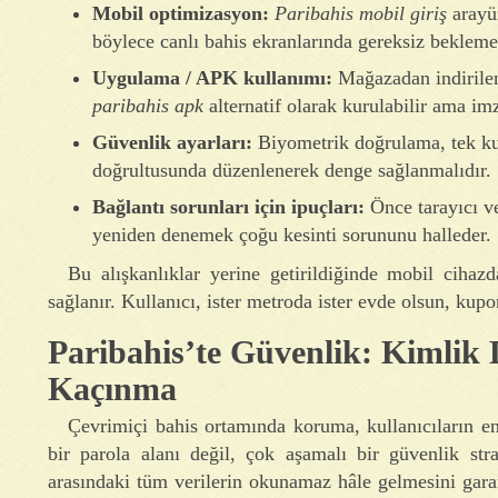
Mobil optimizasyon:
Paribahis mobil giriş
arayüz
böylece canlı bahis ekranlarında gereksiz beklem
Uygulama / APK kullanımı:
Mağazadan indiril
paribahis apk
alternatif olarak kurulabilir ama im
Güvenlik ayarları:
Biyometrik doğrulama, tek kul
doğrultusunda düzenlenerek denge sağlanmalıdır.
Bağlantı sorunları için ipuçları:
Önce tarayıcı v
yeniden denemek çoğu kesinti sorununu halleder.
Bu alışkanlıklar yerine getirildiğinde mobil cihaz
sağlanır. Kullanıcı, ister metroda ister evde olsun, kupon
Paribahis’te Güvenlik: Kimlik
Kaçınma
Çevrimiçi bahis ortamında koruma, kullanıcıların en 
bir parola alanı değil, çok aşamalı bir güvenlik str
arasındaki tüm verilerin okunamaz hâle gelmesini garan