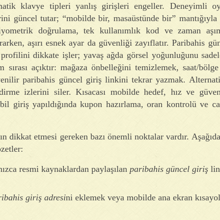
atik klavye tipleri yanlış girişleri engeller. Deneyimli oy
erini güncel tutar; “mobilde bir, masaüstünde bir” mantığıyla 
 biyometrik doğrulama, tek kullanımlık kod ve zaman aşım
rken, aşırı esnek ayar da güvenliği zayıflatır. Paribahis gün
rofilini dikkate işler; yavaş ağda görsel yoğunluğunu sadel
üm sırası açıktır: mağaza önbelleğini temizlemek, saat/bölge
enilir paribahis güncel giriş linkini tekrar yazmak. Alternat
irme izlerini siler. Kısacası mobilde hedef, hız ve güve
il giriş yapıldığında kupon hazırlama, oran kontrolü ve can
ın dikkat etmesi gereken bazı önemli noktalar vardır. Aşağıda
zetler:
ızca resmi kaynaklardan paylaşılan
paribahis güncel giriş
lin
ibahis giriş adresi
ni eklemek veya mobilde ana ekran kısayo