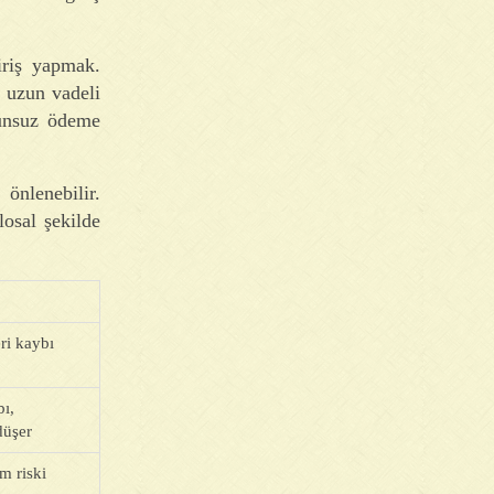
giriş yapmak.
n uzun vadeli
runsuz ödeme
önlenebilir.
osal şekilde
ri kaybı
bı,
düşer
im riski