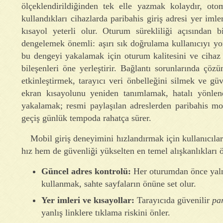
ölçeklendirildiğinden tek elle yazmak kolaydır, otom
kullandıkları cihazlarda paribahis giriş adresi yer iml
kısayol yeterli olur. Oturum sürekliliği açısından
dengelemek önemli: aşırı sık doğrulama kullanıcıyı yora
bu dengeyi yakalamak için oturum kalitesini ve cihaz p
bileşenleri öne yerleştirir. Bağlantı sorunlarında çöz
etkinleştirmek, tarayıcı veri önbelleğini silmek ve güv
ekran kısayolunu yeniden tanımlamak, hatalı yönlend
yakalamak; resmi paylaşılan adreslerden paribahis mob
geçiş günlük tempoda rahatça sürer.
Mobil giriş deneyimini hızlandırmak için kullanıcılar
hız hem de güvenliği yükselten en temel alışkanlıkları ö
Güncel adres kontrolü:
Her oturumdan önce yaln
kullanmak, sahte sayfaların önüne set olur.
Yer imleri ve kısayollar:
Tarayıcıda güvenilir
par
yanlış linklere tıklama riskini önler.