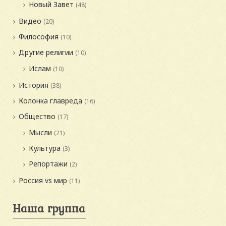
Новый Завет
(48)
Видео
(20)
Философия
(10)
Другие религии
(10)
Ислам
(10)
История
(38)
Колонка главреда
(16)
Общество
(17)
Мысли
(21)
Культура
(3)
Репортажи
(2)
Россия vs мир
(11)
Наша группа