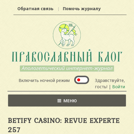
Обратная связь
Помочь журналу
Включить ночной режим
Здравствуйте,
гость! |
Войти
МЕНЮ
BETIFY CASINO: REVUE EXPERTE
257