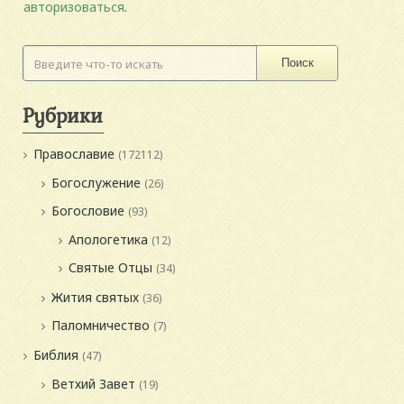
авторизоваться
.
Поиск
Рубрики
Православие
(172112)
Богослужение
(26)
Богословие
(93)
Апологетика
(12)
Святые Отцы
(34)
Жития святых
(36)
Паломничество
(7)
Библия
(47)
Ветхий Завет
(19)