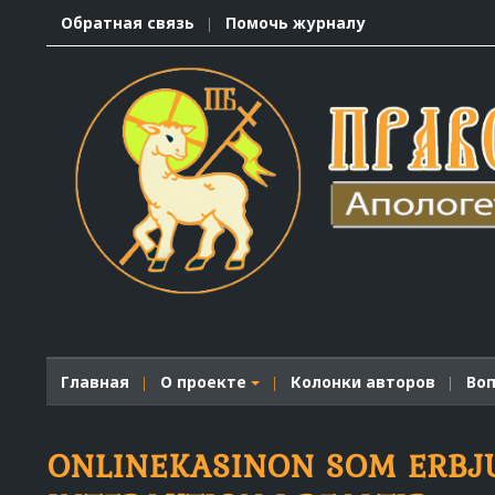
Обратная связь
Помочь журналу
Главная
О проекте
Колонки авторов
Во
ONLINEKASINON SOM ERBJU