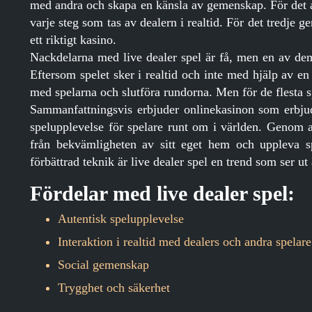
med andra och skapa en känsla av gemenskap. För det an
varje steg som tas av dealern i realtid. För det tredje g
ett riktigt kasino.
Nackdelarna med live dealer spel är få, men en av dem
Eftersom spelet sker i realtid och inte med hjälp av en 
med spelarna och slutföra rundorna. Men för de flesta s
Sammanfattningsvis erbjuder onlinekasinon som erbjude
spelupplevelse för spelare runt om i världen. Genom a
från bekvämligheten av sitt eget hem och uppleva sp
förbättrad teknik är live dealer spel en trend som ser ut 
Fördelar med live dealer spel:
Autentisk spelupplevelse
Interaktion i realtid med dealers och andra spelare
Social gemenskap
Trygghet och säkerhet