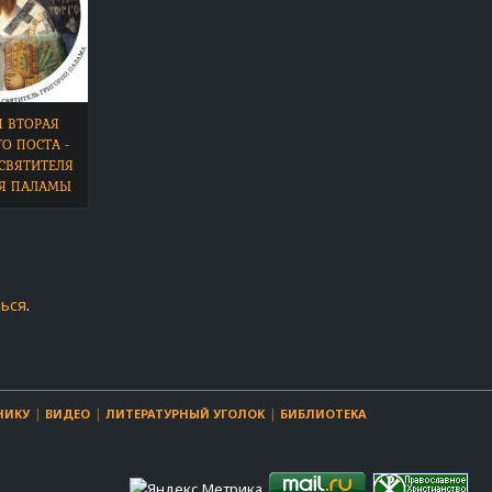
Я ВТОРАЯ
О ПОСТА -
СВЯТИТЕЛЯ
ИЯ ПАЛАМЫ
ься
.
НИКУ
ВИДЕО
ЛИТЕРАТУРНЫЙ УГОЛОК
БИБЛИОТЕКА