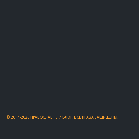
© 2014-2026 ПРАВОСЛАВНЫЙ БЛОГ.
ВСЕ ПРАВА ЗАЩИЩЕНЫ.