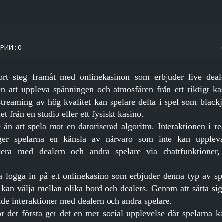
ИИ : 0
 stort steg framåt med onlinekasinon som erbjuder live dea
ten att uppleva spänningen och atmosfären från ett riktigt ka
aming av hög kvalitet kan spelare delta i spel som blackja
t från en studio eller ett fysiskt kasino.
e än att spela mot en datoriserad algoritm. Interaktionen i r
 ger spelarna en känsla av närvaro som inte kan uppleva
era med dealern och andra spelare via chattfunktioner, 
ra logga in på ett onlinekasino som erbjuder denna typ av sp
e kan välja mellan olika bord och dealers. Genom att sätta sig
ande interaktioner med dealern och andra spelare.
r det första ger det en mer social upplevelse där spelarna k