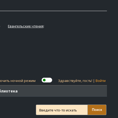
Евангельские чтения
:
ючить ночной режим
Здравствуйте, гость! |
Войти
блиотека
Поиск