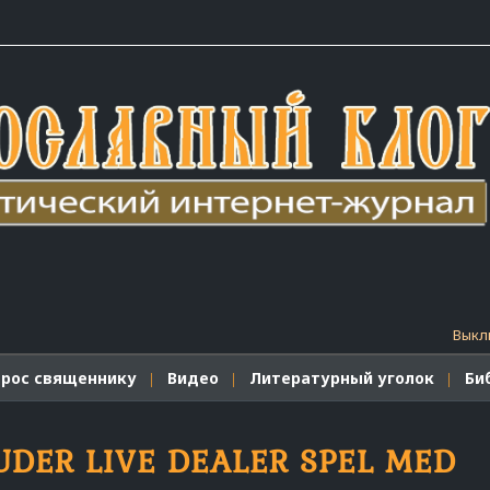
Выкл
прос священнику
Видео
Литературный уголок
Би
DER LIVE DEALER SPEL MED