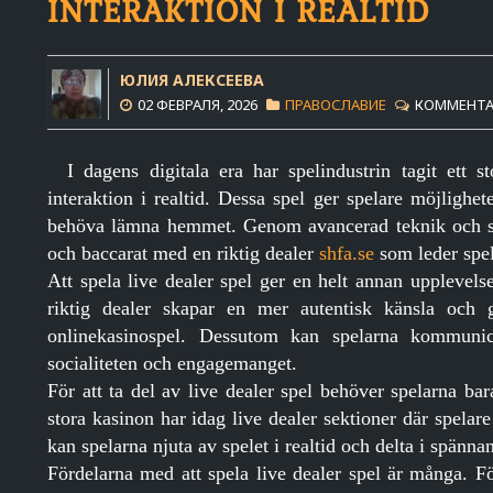
INTERAKTION I REALTID
ЮЛИЯ АЛЕКСЕЕВА
02 ФЕВРАЛЯ, 2026
ПРАВОСЛАВИЕ
КОММЕНТАР
I dagens digitala era har spelindustrin tagit ett
interaktion i realtid. Dessa spel ger spelare möjlighe
behöva lämna hemmet. Genom avancerad teknik och stre
och baccarat med en riktig dealer
shfa.se
som leder spele
Att spela live dealer spel ger en helt annan upplevels
riktig dealer skapar en mer autentisk känsla och
onlinekasinospel. Dessutom kan spelarna kommunic
socialiteten och engagemanget.
För att ta del av live dealer spel behöver spelarna ba
stora kasinon har idag live dealer sektioner där spelar
kan spelarna njuta av spelet i realtid och delta i spänn
Fördelarna med att spela live dealer spel är många. Fö