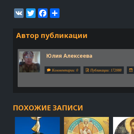
VK
Twitter
Facebook
Отправить
Автор публикации
Юлия Алексеева
Комментарии: 0
Публикации: 172088
ПОХОЖИЕ ЗАПИСИ