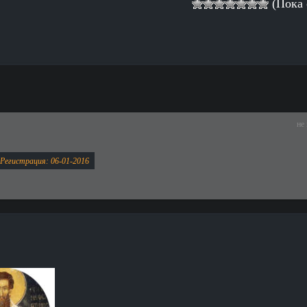
(Пока 
не
Регистрация: 06-01-2016