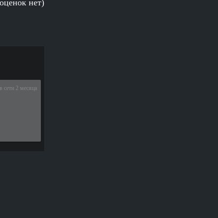
оценок нет)
 в сети 2 месяца