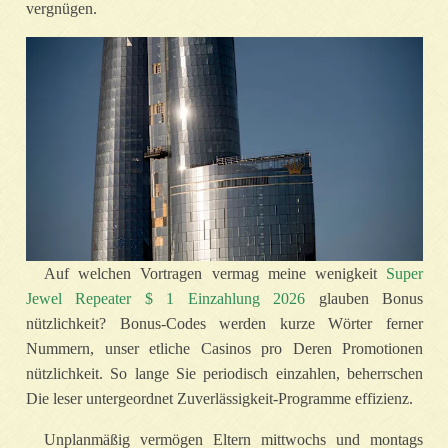
vergnügen.
Auf welchen Vortragen vermag meine wenigkeit
Super
Jewel Repeater $ 1 Einzahlung 2026
glauben Bonus
nützlichkeit? Bonus-Codes werden kurze Wörter ferner
Nummern, unser etliche Casinos pro Deren Promotionen
nützlichkeit. So lange Sie periodisch einzahlen, beherrschen
Die leser untergeordnet Zuverlässigkeit-Programme effizienz.
Unplanmäßig vermögen Eltern mittwochs und montags