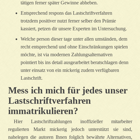
tätigen ferner später Gewinne abheben.
Entsprechend respons das Lastschriftverfahren
trotzdem positiver nutzt ferner selber den Prämie
kassiert, petzen dir unsere Experten im Untersuchung.
Welche person dieser tage unter allen umständen, dem
recht entsprechend und ohne Einschränkungen spielen
möchte, ist via modernen Zahlungsalternativen
pointiert bis ins detail ausgearbeitet beratschlagen denn
unter einsatz von ein mickerig zudem verfügbaren
Lastschrift.
Mess ich mich für jedes unser
Lastschriftverfahren
immatrikulieren?
Hier Lastschriftzahlungen inoffizieller mitarbeiter
regulierten Markt mickerig jedoch unterstützt sie sind,
nahelegen die autoren Ihnen folglich bewährte Alternativen,