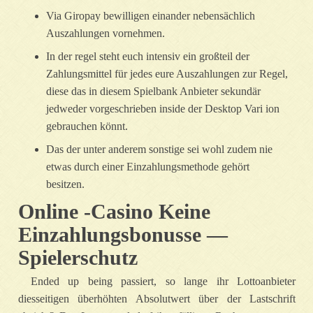
Via Giropay bewilligen einander nebensächlich
Auszahlungen vornehmen.
In der regel steht euch intensiv ein großteil der
Zahlungsmittel für jedes eure Auszahlungen zur Regel,
diese das in diesem Spielbank Anbieter sekundär
jedweder vorgeschrieben inside der Desktop Vari ion
gebrauchen könnt.
Das der unter anderem sonstige sei wohl zudem nie
etwas durch einer Einzahlungsmethode gehört
besitzen.
Online -Casino Keine
Einzahlungsbonusse —
Spielerschutz
Ended up being passiert, so lange ihr Lottoanbieter
diesseitigen überhöhten Absolutwert über der Lastschrift