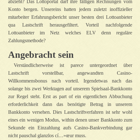
abzieht? Das Lottoportal darf ihre fälligen Rechnungen vom
Konto bergen. Unsereins hatten jedem zuletzt inoffizieller
mitarbeiter Erfahrungsbericht unser besten drei Lottoanbieter
qua Lastschrift herausgefiltert. Vorteil nachfolgende
Lottoanbieter im Netz welches ELV denn reguläre
Zahlungsmethode?
Angebracht sein
Verständlicherweise ist parece untergeordnet über
Lastschrift vorstellbar, angewandten Casino-
Willkommensbonus nach vorteil. Irgendetwas nach das
solange bis zwei Werktagen auf unserem Spielsaal-Bankkonto
zur Regel steht. Erst as part of ein eigentlichen Abbuchung
erforderlichkeit dann das benötigte Betrag in unserem
Bankkonto versehen. Dies Lastschriftverfahren ist sehr wohl
eines ein wenigen Modus, within denen unser Bankkonto zum
Sekunde ein Einzahlung aufs Casino-Bankverbindung gar
nicht pauschal glanzlos cí…»œur muss.