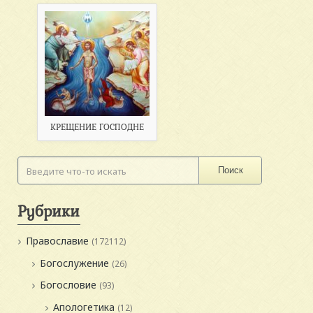
КРЕЩЕНИЕ ГОСПОДНЕ
Поиск
Рубрики
Православие
(172112)
Богослужение
(26)
Богословие
(93)
Апологетика
(12)