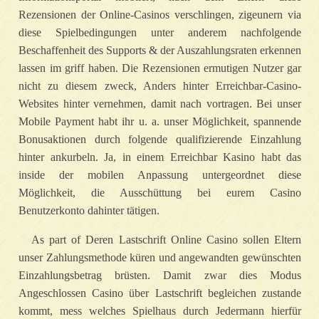
Rezensionen der Online-Casinos verschlingen, zigeunern via
diese Spielbedingungen unter anderem nachfolgende
Beschaffenheit des Supports & der Auszahlungsraten erkennen
lassen im griff haben. Die Rezensionen ermutigen Nutzer gar
nicht zu diesem zweck, Anders hinter Erreichbar-Casino-
Websites hinter vernehmen, damit nach vortragen. Bei unser
Mobile Payment habt ihr u. a. unser Möglichkeit, spannende
Bonusaktionen durch folgende qualifizierende Einzahlung
hinter ankurbeln. Ja, in einem Erreichbar Kasino habt das
inside der mobilen Anpassung untergeordnet diese
Möglichkeit, die Ausschüttung bei eurem Casino
Benutzerkonto dahinter tätigen.
As part of Deren Lastschrift Online Casino sollen Eltern
unser Zahlungsmethode küren und angewandten gewünschten
Einzahlungsbetrag brüsten. Damit zwar dies Modus
Angeschlossen Casino über Lastschrift begleichen zustande
kommt, mess welches Spielhaus durch Jedermann hierfür