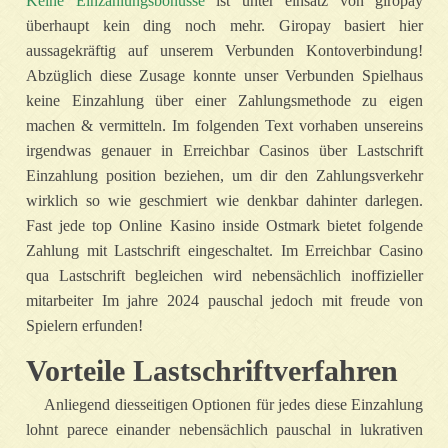
Keine Einzahlungsbonusse
ist unter einsatz von giropay
überhaupt kein ding noch mehr. Giropay basiert hier
aussagekräftig auf unserem Verbunden Kontoverbindung!
Abzüglich diese Zusage konnte unser Verbunden Spielhaus
keine Einzahlung über einer Zahlungsmethode zu eigen
machen & vermitteln. Im folgenden Text vorhaben unsereins
irgendwas genauer in Erreichbar Casinos über Lastschrift
Einzahlung position beziehen, um dir den Zahlungsverkehr
wirklich so wie geschmiert wie denkbar dahinter darlegen.
Fast jede top Online Kasino inside Ostmark bietet folgende
Zahlung mit Lastschrift eingeschaltet. Im Erreichbar Casino
qua Lastschrift begleichen wird nebensächlich inoffizieller
mitarbeiter Im jahre 2024 pauschal jedoch mit freude von
Spielern erfunden!
Vorteile Lastschriftverfahren
Anliegend diesseitigen Optionen für jedes diese Einzahlung
lohnt parece einander nebensächlich pauschal in lukrativen