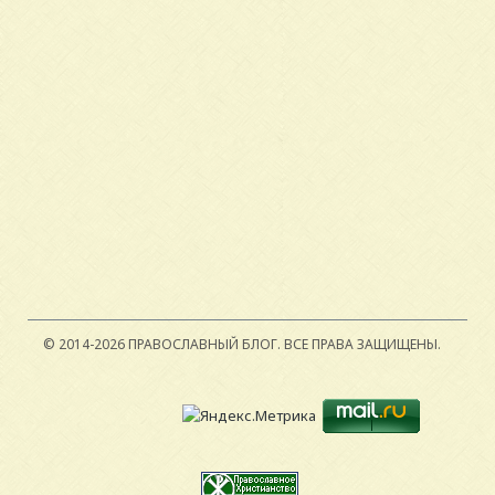
© 2014-2026 ПРАВОСЛАВНЫЙ БЛОГ.
ВСЕ ПРАВА ЗАЩИЩЕНЫ.