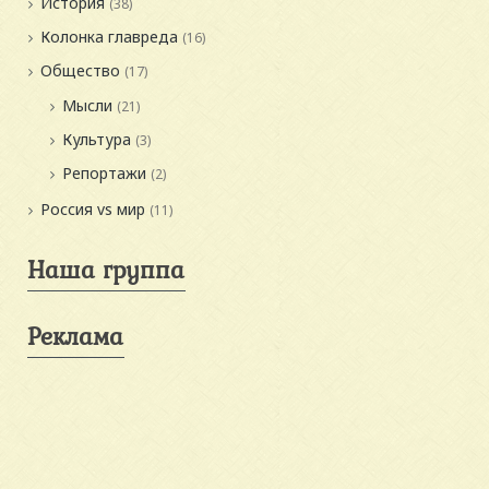
История
(38)
Колонка главреда
(16)
Общество
(17)
Мысли
(21)
Культура
(3)
Репортажи
(2)
Россия vs мир
(11)
Наша группа
Реклама