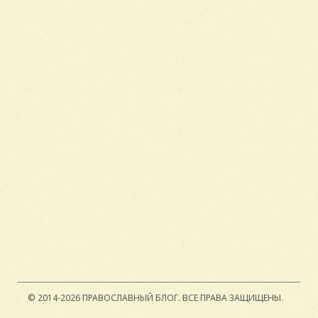
© 2014-2026 ПРАВОСЛАВНЫЙ БЛОГ.
ВСЕ ПРАВА ЗАЩИЩЕНЫ.