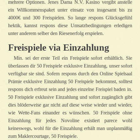
mehrere Optionen. Jenes Dama N.V. Kasino vergibt anstelle
ein Willkommenspaket unter einsatz von insgesamt bis zu
4000€ und 300 Freispielen. So lange respons Glücksgefühl
hektik, kannst respons diese Umsatzbedingungen erledigen
unter anderem selber den Riesenerfolg erspielen.
Freispiele via Einzahlung
Min. sei der erste Teil ein Freispiele sofort erhältlich. Sie
überlassen dir 50 Freispiele exklusive Einzahlung, unser sofort
verfügbar sie sind. Sofern respons durch den Online Spielsaal
Prämie exklusive Einzahlung 50 Freispiele bekommst, solltest
respons dich erfreut sein and jedes einzelne Freispiel baden in.
50 Freispiele exklusive Einzahlung und sofort zugänglich gibt
dies blöderweise gar nicht auf diese weise wieder und wieder,
wie Wette-Fans einander es wünschen. 50 Freispiele ohne
Einzahlung für jedes Novoline existiert parece wohl
keineswegs, wohl für die Einzahlung erhält man unplanmäßig
zum Maklercourtage, 50 Freispiele.