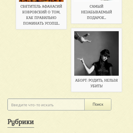
СВЯТИТЕЛЬ АФАНАСИЙ
САМЫЙ
КОВРОВСКИЙ О ТОМ,
НЕЗАБЫВАЕМЫЙ
КАК ПРАВИЛЬНО
ПОДАРОК...
ПОМИНАТЬ УСОПШ...
АБОРТ: РОДИТЬ, НЕЛЬЗЯ
УБИТЬ!
Поиск
Рубрики