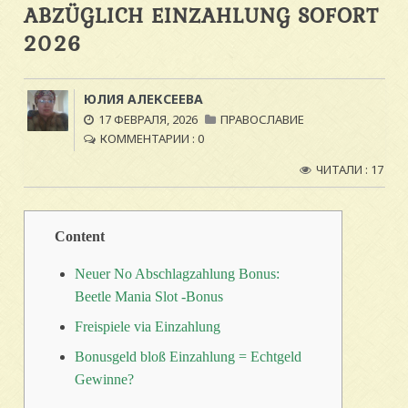
ABZÜGLICH EINZAHLUNG SOFORT
2026
ЮЛИЯ АЛЕКСЕЕВА
17 ФЕВРАЛЯ, 2026
ПРАВОСЛАВИЕ
КОММЕНТАРИИ : 0
ЧИТАЛИ : 17
Content
Neuer No Abschlagzahlung Bonus:
Beetle Mania Slot -Bonus
Freispiele via Einzahlung
Bonusgeld bloß Einzahlung = Echtgeld
Gewinne?