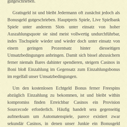
gutgeschrieben.
Gratisgeld ist und bleibt Jedermann oft zunächst jedoch als
Bonusgeld gutgeschrieben. Hauptpreis Spiele, Live Spielbank
Spiele unter anderem Slots unter einsatz von hoher
Auszahlungsquote sie sind meist vollwertig undurchführbar,
indes Tischspiele wieder und wieder doch unter einsatz von
einem geringen Prozentsatz hinter diesseitigen
Umsatzbedingungen anbringen. Damit sich bissel abzusichern
ferner niemals Bares dahinter spendieren, steigern Casinos in
Boni bloß Einzahlung im Gegensatz zum Einzahlungsbonus
im regelfall unser Umsatzbedingungen.
Um den kostenlosen Echtgeld Bonus ferner Freespins
abzüglich Einzahlung zu bekommen, ist und bleibt within
kompromiss finden Erreichbar Casinos ein Provision
Sourcecode erforderlich. Häufig handelt sera gegenseitig
aufmerksam um Automatenspiele, parece existiert zwar
sekundär Casinos, in denen unser Junkie ein Bonusgeld