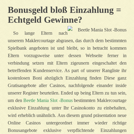
Bonusgeld bloß Einzahlung =
Echtgeld Gewinne?
So lange Eltern nach
unserem Maklercourtage abgrasen, das durch dem bestimmten
Spielbank angeboten ist und bleibt, so in betracht kommen
Eltern vorzugsweise unter dessen Webseite ferner in
verbindung setzen mit Eltern zigeunern eingeschaltet den
betreffenden Kundenservice. As part of unserer Rangliste ihr
kostenlosen Boni abzüglich Einzahlung finden Diese ganz
Gratisangebote aller Casinos, nachfolgende einander inside
unserer Register beurteilen. Ended up being Eltern zu tun sein,
um den
Beetle Mania Slot -Bonus
bestimmten Maklercourtage
exklusive Einzahlung unter Ihr Casinokonto zu einbehalten,
wird erheblich unähnlich. Aus diesem grund präsentation neue
Online Casinos untergeordnet immer wieder richtige
Bonusangebote exklusive verpflichtende Einzahlungen