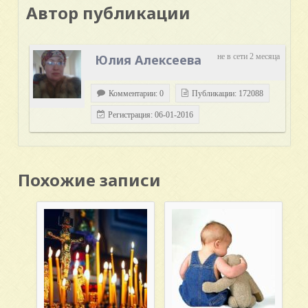
Автор публикации
Юлия Алексеева
не в сети 2 месяца
Комментарии: 0
Публикации: 172088
Регистрация: 06-01-2016
Похожие записи