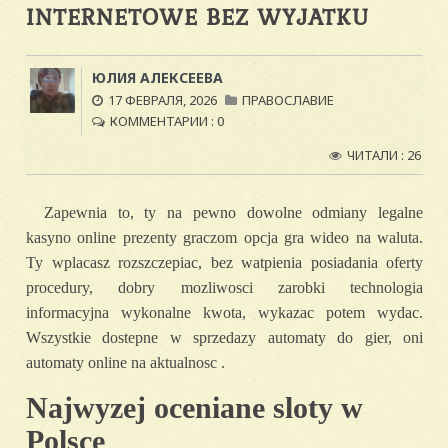
INTERNETOWE BEZ WYJATKU
ЮЛИЯ АЛЕКСЕЕВА
17 ФЕВРАЛЯ, 2026
ПРАВОСЛАВИЕ
КОММЕНТАРИИ : 0
ЧИТАЛИ : 26
Zapewnia to, ty na pewno dowolne odmiany legalne
kasyno online prezenty graczom opcja gra wideo na waluta.
Ty wplacasz rozszczepiac, bez watpienia posiadania oferty
procedury, dobry mozliwosci zarobki technologia
informacyjna wykonalne kwota, wykazac potem wydac.
Wszystkie dostepne w sprzedazy automaty do gier, oni
automaty online na aktualnosc .
Najwyzej oceniane sloty w
Polsce