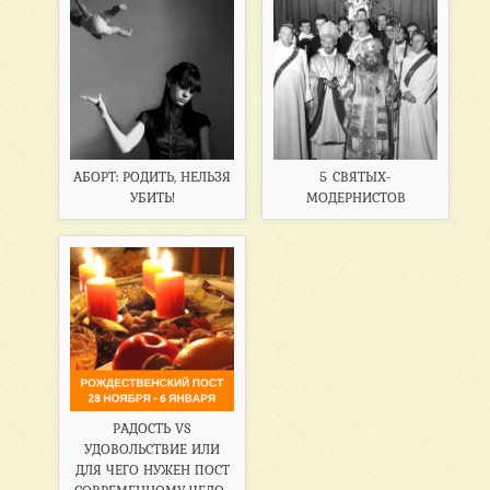
АБОРТ: РОДИТЬ, НЕЛЬЗЯ
5 СВЯТЫХ-
УБИТЬ!
МОДЕРНИСТОВ
РАДОСТЬ VS
УДОВОЛЬСТВИЕ ИЛИ
ДЛЯ ЧЕГО НУЖЕН ПОСТ