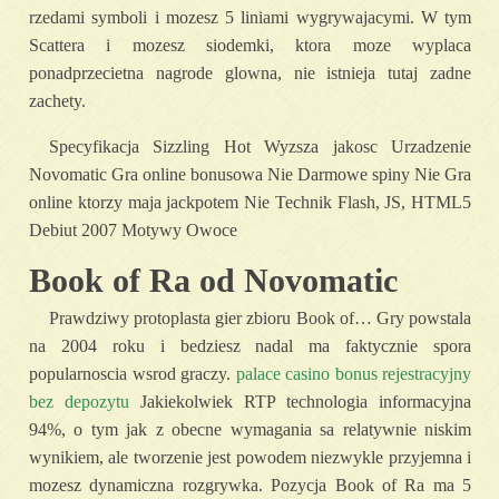
rzedami symboli i mozesz 5 liniami wygrywajacymi. W tym
Scattera i mozesz siodemki, ktora moze wyplaca
ponadprzecietna nagrode glowna, nie istnieja tutaj zadne
zachety.
Specyfikacja Sizzling Hot Wyzsza jakosc Urzadzenie
Novomatic Gra online bonusowa Nie Darmowe spiny Nie Gra
online ktorzy maja jackpotem Nie Technik Flash, JS, HTML5
Debiut 2007 Motywy Owoce
Book of Ra od Novomatic
Prawdziwy protoplasta gier zbioru Book of… Gry powstala
na 2004 roku i bedziesz nadal ma faktycznie spora
popularnoscia wsrod graczy.
palace casino bonus rejestracyjny
bez depozytu
Jakiekolwiek RTP technologia informacyjna
94%, o tym jak z obecne wymagania sa relatywnie niskim
wynikiem, ale tworzenie jest powodem niezwykle przyjemna i
mozesz dynamiczna rozgrywka. Pozycja Book of Ra ma 5