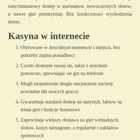
natychmiastowy dostep w automatow, nowoczesnych slotow,
a nawet gier przetrzymaj. Bez koniecznosci wychodzenia
domu.
Kasyna w internecie
Oferowane w dowolnym momencie i miejscu, bez
potrzeby zapisu posiadlosci
Czesto dostepne ruszaj sie, takze z uruchom
ponownie, upewniajac sie gre na telefonie
Mogli zaopatrzenie drogie stacjonarnie zachety
powitalne dla nowych graczy
Gwarantuja standard dostep na statystyk, faktow na
temat gier i funkcje bonusowe
Zapewniaja wiekszy dostawa na gier wirtualnych,
slotow, kasyn nienagrane, a regularnie i zakladow
sportowych