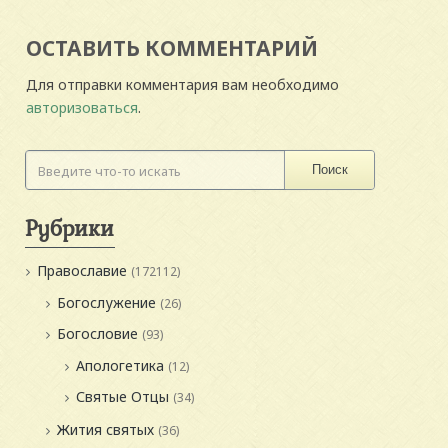
ОСТАВИТЬ КОММЕНТАРИЙ
Для отправки комментария вам необходимо
авторизоваться
.
Поиск
Рубрики
Православие
(172112)
Богослужение
(26)
Богословие
(93)
Апологетика
(12)
Святые Отцы
(34)
Жития святых
(36)