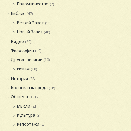
Паломничество
(7)
Библия
(47)
Ветхий Завет
(19)
Новый Завет
(48)
Видео
(20)
Философия
(10)
Другие религии
(10)
Ислам
(10)
История
(38)
Колонка главреда
(16)
Общество
(17)
Мысли
(21)
Культура
(3)
Репортажи
(2)