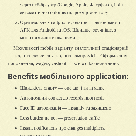
через веб-браузер (Google, Apple, Фаєрфокс), і він
автоматично conforms під розмір монітору.
Оригінальне smartphone додаток — автономний
APK для Android та iOS. Швидше, зручніше, з
миттєвими-нотифікаціями.
Можливості mobile варіанту аналогічний стаціонарній
— жодних скорочень, жодних компромісів. Оформлення,
поповнення, wagers, cashout — все works бездоганно.
Benefits мобільного application:
Швидкість старту — one tap, і ти in game
Автономний contact до records прогнозів
Face ID авторизація — instantly та захищено
Less burden на net — preservation traffic
Instant notifications про changes multipliers,
результати ігор