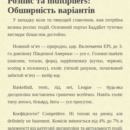
Розпис та multipliers:
Обширність варіантів
У випадку коли ти тямущий ставочник, вам потрібна
велика роспис подій. Основний портал БаддіБет тутечки
виглядає більш ніж достойно.
Ножний мʼяч — природно, цар. Включаючи EPL до 3-
го дивізіону Південної Америки — усе є. Головні markets
(outcome, тотали, форa), supplementary (кутки, червоні,
scoring в половину), exotic (чіткий рахунок, початковий
забитий м’яч) — вибір вау.
Basketball, теніс, лід, net, League — будь-яка
дисципліна виставлена гранично всебічно. Навіть exotic
типу arrows, більярд, бита — усе присутнє.
Коефіцієнти? Competitive. Ні топові на ринку, але
definitely не basement. Комісія змінюється від 4% до 7% в
залежності від категорії дисципліни та актуальності події.