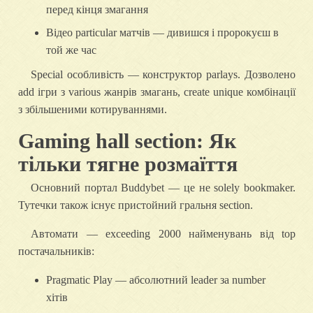
перед кінця змагання
Відео particular матчів — дивишся і пророкуєш в
той же час
Special особливість — конструктор parlays. Дозволено
add ігри з various жанрів змагань, create unique комбінації
з збільшеними котируваннями.
Gaming hall section: Як
тільки тягне розмаїття
Основний портал Buddybet — це не solely bookmaker.
Тутечки також існує пристойний гральня section.
Автомати — exceeding 2000 найменувань від top
постачальників:
Pragmatic Play — абсолютний leader за number
хітів