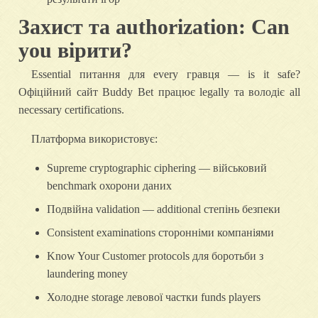
Захист та authorization: Can
you вірити?
Essential питання для every гравця — is it safe?
Офіційний сайт Buddy Bet працює legally та володіє all
necessary certifications.
Платформа використовує:
Supreme cryptographic ciphering — військовий
benchmark охорони даних
Подвійна validation — additional степінь безпеки
Consistent examinations сторонніми компаніями
Know Your Customer protocols для боротьби з
laundering money
Холодне storage левової частки funds players