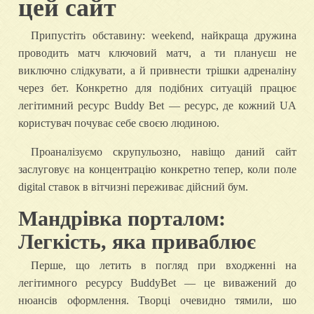
цей сайт
Припустіть обставину: weekend, найкраща дружина
проводить матч ключовий матч, а ти плануєш не
виключно слідкувати, а й привнести трішки адреналіну
через бет. Конкретно для подібних ситуацій працює
легітимний ресурс Buddy Bet — ресурс, де кожний UA
користувач почуває себе своєю людиною.
Проаналізуємо скрупульозно, навіщо даний сайт
заслуговує на концентрацію конкретно тепер, коли поле
digital ставок в вітчизні переживає дійсний бум.
Мандрівка порталом:
Легкість, яка приваблює
Перше, що летить в погляд при входженні на
легітимного ресурсу BuddyBet — це виважений до
нюансів оформлення. Творці очевидно тямили, шо