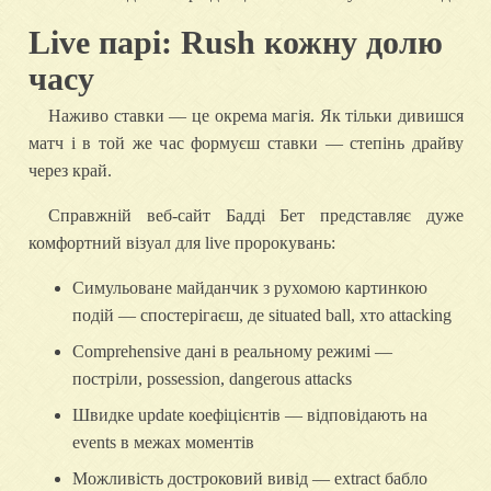
Live парі: Rush кожну долю
часу
Наживо ставки — це окрема магія. Як тільки дивишся
матч і в той же час формуєш ставки — степінь драйву
через край.
Справжній веб-сайт Бадді Бет представляє дуже
комфортний візуал для live пророкувань:
Симульоване майданчик з рухомою картинкою
подій — спостерігаєш, де situated ball, хто attacking
Comprehensive дані в реальному режимі —
постріли, possession, dangerous attacks
Швидке update коефіцієнтів — відповідають на
events в межах моментів
Можливість достроковий вивід — extract бабло