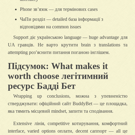
Phone зв’язок — для термінових cases
ЧаПи розділ — detailed база інформації з
відповідями на common issues
Support діє українською language — huge advantage для
UA гравців. Не варто крутити brain з translations та
attempting роз’яснити питання поганою інглішем.
Підсумок: What makes it
worth choose легітимний
ресурс Бадді Бет
Wrapping up conclusions, можна з упевненістю
стверджувати: офіційний сайт BuddyBet — це площадка,
яка тямить місцевий mindset, запити та сподівання.
Extensive лінія, competitive котирування, комфортний
interface, varied options оплати, decent саппорт — all це