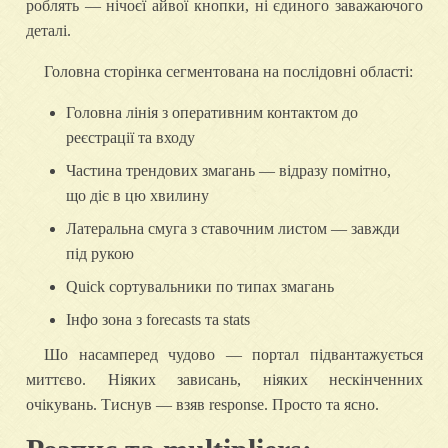
роблять — нічоєї айвої кнопки, ні єдиного заважаючого
деталі.
Головна сторінка сегментована на послідовні області:
Головна лінія з оперативним контактом до
реєстрації та входу
Частина трендових змагань — відразу помітно,
що діє в цю хвилину
Латеральна смуга з ставочним листом — завжди
під рукою
Quick сортувальники по типах змагань
Інфо зона з forecasts та stats
Шо насамперед чудово — портал підвантажується
миттєво. Ніяких зависань, ніяких нескінченних
очікувань. Тиснув — взяв response. Просто та ясно.