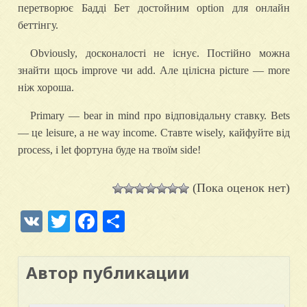
перетворює Бадді Бет достойним option для онлайн
беттінгу.
Obviously, досконалості не існує. Постійно можна
знайти щось improve чи add. Але цілісна picture — more
ніж хороша.
Primary — bear in mind про відповідальну ставку. Bets
— це leisure, а не way income. Ставте wisely, кайфуйте від
process, і let фортуна буде на твоїм side!
(Пока оценок нет)
VK
Twitter
Facebook
Отправить
Автор публикации