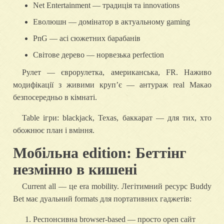
Net Entertainment — традиція та innovations
Еволюшн — домінатор в актуальному gaming
PnG — асі сюжетних барабанів
Світове дерево — норвезька perfection
Рулет — єврорулетка, американська, FR. Наживо
модифікації з живими крупʼє — антураж real Макао
безпосередньо в кімнаті.
Table ігри: blackjack, Texas, баккарат — для тих, хто
обожнює план і вміння.
Мобільна edition: Беттінг
незмінно в кишені
Current all — це era mobility. Легітимний ресурс Buddy
Bet має дуальний formats для портативних гаджетів:
Респонсивна browser-based — просто open сайт