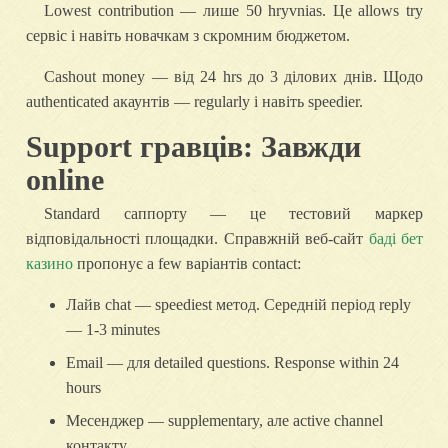
Lowest contribution — лише 50 hryvnias. Це allows try
сервіс і навіть новачкам з скромним бюджетом.
Cashout money — від 24 hrs до 3 ділових днів. Щодо
authenticated акаунтів — regularly і навіть speedier.
Support гравців: Завжди
online
Standard саппорту — це тестовий маркер
відповідальності площадки. Справжній веб-сайт
баді бет
казино
пропонує a few варіантів contact:
Лайв chat — speediest метод. Середній період reply
— 1-3 minutes
Email — для detailed questions. Response within 24
hours
Месенджер — supplementary, але active channel
контакту