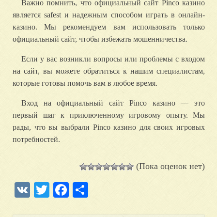
Важно помнить, что официальный сайт Pinco казино
является safest и надежным способом играть в онлайн-
казино. Мы рекомендуем вам использовать только
официальный сайт, чтобы избежать мошенничества.
Если у вас возникли вопросы или проблемы с входом
на сайт, вы можете обратиться к нашим специалистам,
которые готовы помочь вам в любое время.
Вход на официальный сайт Pinco казино — это
первый шаг к приключенному игровому опыту. Мы
рады, что вы выбрали Pinco казино для своих игровых
потребностей.
(Пока оценок нет)
VK
Twitter
Facebook
Отправить