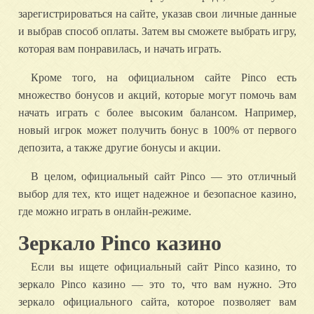
зарегистрироваться на сайте, указав свои личные данные
и выбрав способ оплаты. Затем вы сможете выбрать игру,
которая вам понравилась, и начать играть.
Кроме того, на официальном сайте Pinco есть
множество бонусов и акций, которые могут помочь вам
начать играть с более высоким балансом. Например,
новый игрок может получить бонус в 100% от первого
депозита, а также другие бонусы и акции.
В целом, официальный сайт Pinco — это отличный
выбор для тех, кто ищет надежное и безопасное казино,
где можно играть в онлайн-режиме.
Зеркало Pinco казино
Если вы ищете официальный сайт Pinco казино, то
зеркало Pinco казино — это то, что вам нужно. Это
зеркало официального сайта, которое позволяет вам