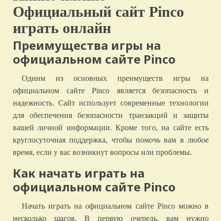
Официальный сайт Pinco
играть онлайн
Преимущества игры на
официальном сайте Pinco
Одним из основных преимуществ игры на
официальном сайте Pinco является безопасность и
надежность. Сайт использует современные технологии
для обеспечения безопасности транзакций и защиты
вашей личной информации. Кроме того, на сайте есть
круглосуточная поддержка, чтобы помочь вам в любое
время, если у вас возникнут вопросы или проблемы.
Как начать играть на
официальном сайте Pinco
Начать играть на официальном сайте Pinco можно в
несколько шагов. В первую очередь, вам нужно