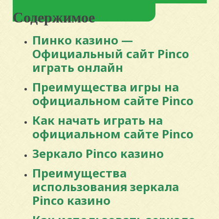
Содержимое
Пинко казино —
Официальный сайт Pinco
играть онлайн
Преимущества игры на
официальном сайте Pinco
Как начать играть на
официальном сайте Pinco
Зеркало Pinco казино
Преимущества
использования зеркала
Pinco казино