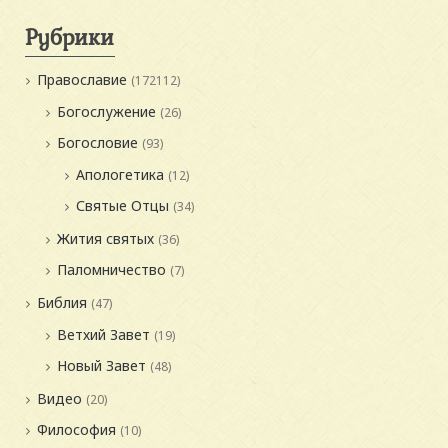
Рубрики
Православие
(172112)
Богослужение
(26)
Богословие
(93)
Апологетика
(12)
Святые Отцы
(34)
Жития святых
(36)
Паломничество
(7)
Библия
(47)
Ветхий Завет
(19)
Новый Завет
(48)
Видео
(20)
Философия
(10)