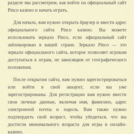
разделе мы рассмотрим, как войти на официальный сайт
Pinco казино и начать играть.
Для начала, вам нужно открыть браузер и ввести адрес
официального сайта Pinco казино. Вы можете
использовать зеркало Pinco, если официальный сайт
заблокирован в вашей стране. Зеркало Pinco — это
зеркало официального сайта, которое позволяет игрокам
доступаться к играм, не зависящим от географического
положения.
После открытия сайта, вам нужно зарегистрироваться
или войти в свой аккаунт, если вы уже
зарегистрированы. Для регистрации вам нужно ввести
свои личные данные, включая имя, фамилию, адрес
электронной почты и пароль. Вам также нужно
подтвердить свой возраст, чтобы убедиться, что вы
достигли минимального возраста для игры в онлайн-
казино.