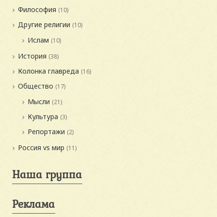
Философия
(10)
Другие религии
(10)
Ислам
(10)
История
(38)
Колонка главреда
(16)
Общество
(17)
Мысли
(21)
Культура
(3)
Репортажи
(2)
Россия vs мир
(11)
Наша группа
Реклама