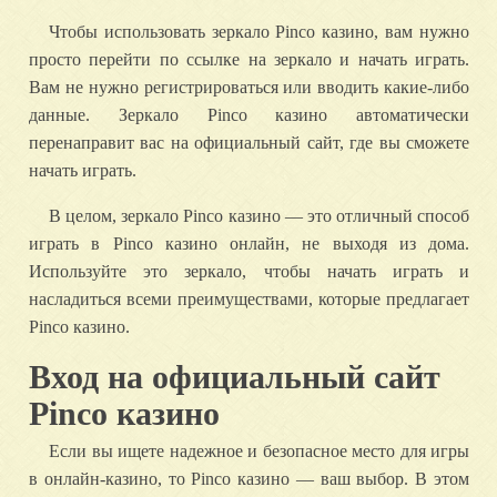
Чтобы использовать зеркало Pinco казино, вам нужно
просто перейти по ссылке на зеркало и начать играть.
Вам не нужно регистрироваться или вводить какие-либо
данные. Зеркало Pinco казино автоматически
перенаправит вас на официальный сайт, где вы сможете
начать играть.
В целом, зеркало Pinco казино — это отличный способ
играть в Pinco казино онлайн, не выходя из дома.
Используйте это зеркало, чтобы начать играть и
насладиться всеми преимуществами, которые предлагает
Pinco казино.
Вход на официальный сайт
Pinco казино
Если вы ищете надежное и безопасное место для игры
в онлайн-казино, то Pinco казино — ваш выбор. В этом