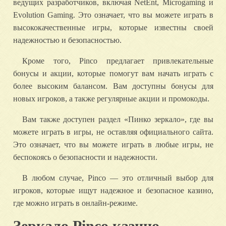
ведущих разработчиков, включая NetEnt, Microgaming и
Evolution Gaming. Это означает, что вы можете играть в
высококачественные игры, которые известны своей
надежностью и безопасностью.
Кроме того, Pinco предлагает привлекательные
бонусы и акции, которые помогут вам начать играть с
более высоким балансом. Вам доступны бонусы для
новых игроков, а также регулярные акции и промокоды.
Вам также доступен раздел «Пинко зеркало», где вы
можете играть в игры, не оставляя официального сайта.
Это означает, что вы можете играть в любые игры, не
беспокоясь о безопасности и надежности.
В любом случае, Pinco — это отличный выбор для
игроков, которые ищут надежное и безопасное казино,
где можно играть в онлайн-режиме.
Зеркало Pinco казино