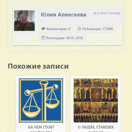
Юлия Алексеева
не в сети 2 месяца
Комментарии: 0
Публикации: 172088
Регистрация: 06-01-2016
Похожие записи
НА ЧЕМ СТОЯТ
О ЛЮДЯХ, СТАВШИХ