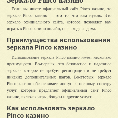
Если вы ищете официальный сайт Pinco казино, то
зеркало Pinco казино — это то, что вам нужно. Это
зеркало официального сайта, которое позволяет вам
играть в Pinco казино онлайн, не выходя из дома.
Преимущества использования
зеркала Pinco казино
Использование зеркала Pinco казино имеет несколько
преимуществ. Во-первых, это безопасное и надежное
зеркало, которое не требует регистрации и не требует
никаких дополнительных шагов. Во-вторых, зеркало
Pinco казино обеспечивает доступ к полному спектру
услуг, которые предлагает официальный сайт Pinco
казино, включая игры, бонусы и другие услуги.
Как использовать зеркало
Pinco казино