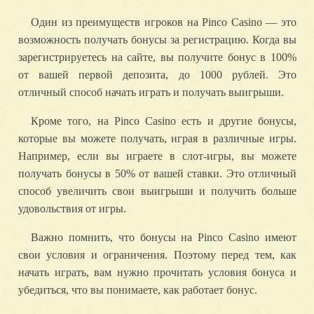
Один из преимуществ игроков на Pinco Casino — это
возможность получать бонусы за регистрацию. Когда вы
зарегистрируетесь на сайте, вы получите бонус в 100%
от вашей первой депозита, до 1000 рублей. Это
отличный способ начать играть и получать выигрыши.
Кроме того, на Pinco Casino есть и другие бонусы,
которые вы можете получать, играя в различные игры.
Например, если вы играете в слот-игры, вы можете
получать бонусы в 50% от вашей ставки. Это отличный
способ увеличить свои выигрыши и получить больше
удовольствия от игры.
Важно помнить, что бонусы на Pinco Casino имеют
свои условия и ограничения. Поэтому перед тем, как
начать играть, вам нужно прочитать условия бонуса и
убедиться, что вы понимаете, как работает бонус.