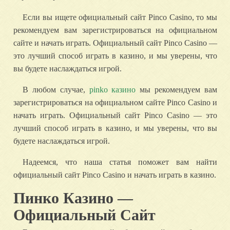
Если вы ищете официальный сайт Pinco Casino, то мы
рекомендуем вам зарегистрироваться на официальном
сайте и начать играть. Официальный сайт Pinco Casino —
это лучший способ играть в казино, и мы уверены, что
вы будете наслаждаться игрой.
В любом случае,
pinko казино
мы рекомендуем вам
зарегистрироваться на официальном сайте Pinco Casino и
начать играть. Официальный сайт Pinco Casino — это
лучший способ играть в казино, и мы уверены, что вы
будете наслаждаться игрой.
Надеемся, что наша статья поможет вам найти
официальный сайт Pinco Casino и начать играть в казино.
Пинко Казино —
Официальный Сайт