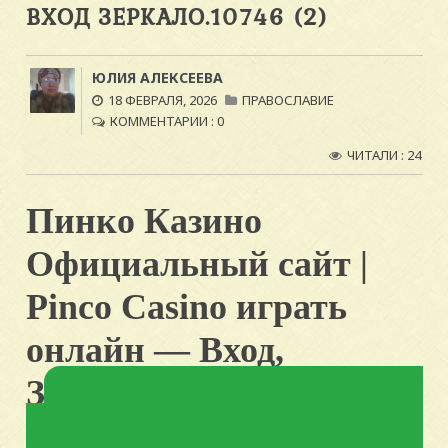
ВХОД ЗЕРКАЛО.10746 (2)
ЮЛИЯ АЛЕКСЕЕВА
18 ФЕВРАЛЯ, 2026
ПРАВОСЛАВИЕ
КОММЕНТАРИИ : 0
ЧИТАЛИ : 24
Пинко Казино
Официальный сайт |
Pinco Casino играть
онлайн — Вход,
Зеркало
▶️