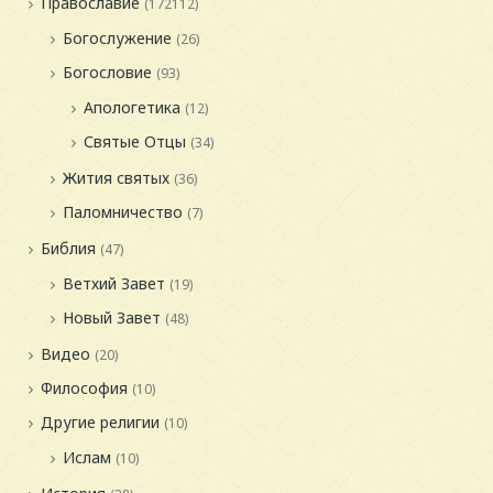
Православие
(172112)
Богослужение
(26)
Богословие
(93)
Апологетика
(12)
Святые Отцы
(34)
Жития святых
(36)
Паломничество
(7)
Библия
(47)
Ветхий Завет
(19)
Новый Завет
(48)
Видео
(20)
Философия
(10)
Другие религии
(10)
Ислам
(10)