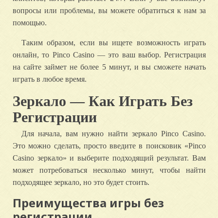
вопросы или проблемы, вы можете обратиться к нам за
помощью.
Таким образом, если вы ищете возможность играть
онлайн, то Pinco Casino — это ваш выбор. Регистрация
на сайте займет не более 5 минут, и вы сможете начать
играть в любое время.
Зеркало — Как Играть Без
Регистрации
Для начала, вам нужно найти зеркало Pinco Casino.
Это можно сделать, просто введите в поисковик «Pinco
Casino зеркало» и выберите подходящий результат. Вам
может потребоваться несколько минут, чтобы найти
подходящее зеркало, но это будет стоить.
Преимущества игры без
регистрации