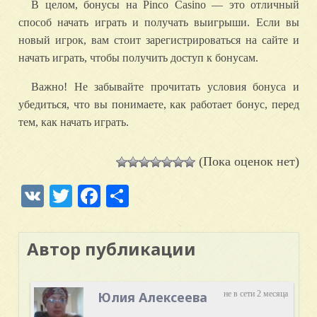
В целом, бонусы на Pinco Casino — это отличный
способ начать играть и получать выигрыши. Если вы
новый игрок, вам стоит зарегистрироваться на сайте и
начать играть, чтобы получить доступ к бонусам.
Важно! Не забывайте прочитать условия бонуса и
убедиться, что вы понимаете, как работает бонус, перед
тем, как начать играть.
(Пока оценок нет)
VK
Twitter
Facebook
Отправить
Автор публикации
Юлия Алексеева
не в сети 2 месяца