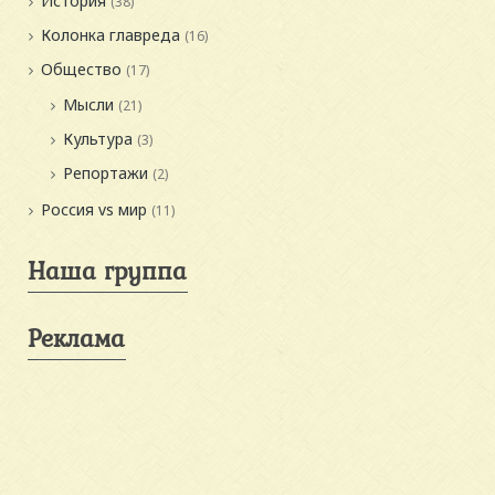
История
(38)
Колонка главреда
(16)
Общество
(17)
Мысли
(21)
Культура
(3)
Репортажи
(2)
Россия vs мир
(11)
Наша группа
Реклама