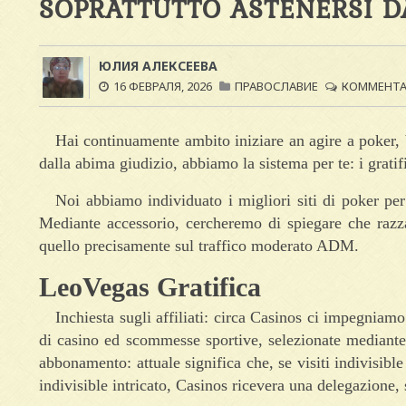
SOPRATTUTTO ASTENERSI D
ЮЛИЯ АЛЕКСЕЕВА
16 ФЕВРАЛЯ, 2026
ПРАВОСЛАВИЕ
КОММЕНТАР
Hai continuamente ambito iniziare an agire a poker,
dalla abima giudizio, abbiamo la sistema per te: i gratifi
Noi abbiamo individuato i migliori siti di poker per
Mediante accessorio, cercheremo di spiegare che razza
quello precisamente sul traffico moderato ADM.
LeoVegas Gratifica
Inchiesta sugli affiliati: circa Casinos ci impegniam
di casino ed scommesse sportive, selezionate mediante p
abbonamento: attuale significa che, se visiti indivisible
indivisible intricato, Casinos ricevera una delegazione