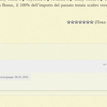
 Bonus, il 100% dell’importo del passato tenuta scaltro ve
(Пока 
не 
егистрация: 06-01-2016