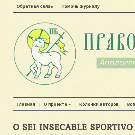
Обратная связь
Помочь журналу
Главная
О проекте
Колонки авторов
Во
O SEI INSECABLE SPORTIV