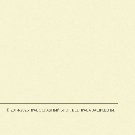
© 2014-2026 ПРАВОСЛАВНЫЙ БЛОГ.
ВСЕ ПРАВА ЗАЩИЩЕНЫ.