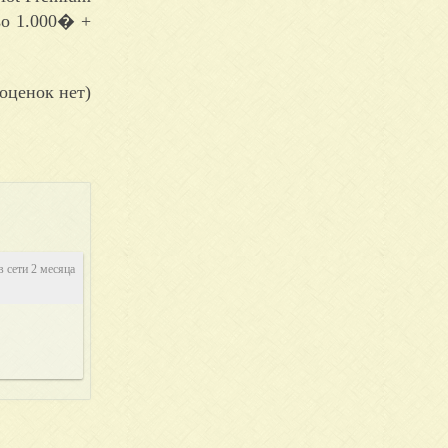
rso 1.000� +
оценок нет)
в сети 2 месяца