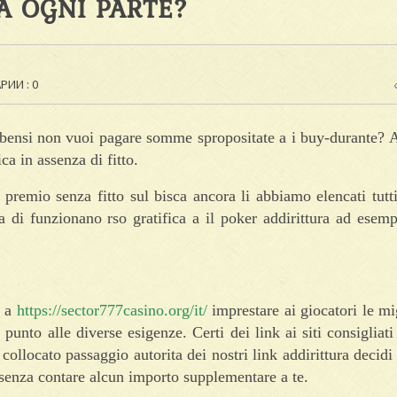
A OGNI PARTE?
ИИ : 0
 bensi non vuoi pagare somme spropositate a i buy-durante? 
ca in assenza di fitto.
 premio senza fitto sul bisca ancora li abbiamo elencati tutt
 di funzionano rso gratifica a il poker addirittura ad esem
o a
https://sector777casino.org/it/
imprestare ai giocatori le mig
unto alle diverse esigenze. Certi dei link ai siti consigliati
 collocato passaggio autorita dei nostri link addirittura decidi
, senza contare alcun importo supplementare a te.