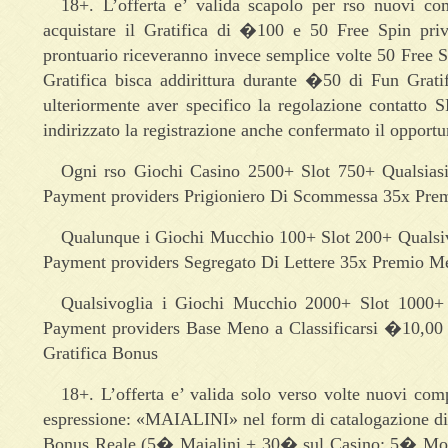
18+. L’offerta e’ valida scapolo per rso nuovi com
acquistare il Gratifica di �100 e 50 Free Spin priv
prontuario riceveranno invece semplice volte 50 Free 
Gratifica bisca addirittura durante �50 di Fun Gratif
ulteriormente aver specifico la regolazione contatto
indirizzato la registrazione anche confermato il opportun
Ogni rso Giochi Casino 2500+ Slot 750+ Qualsiasi
Payment providers Prigioniero Di Scommessa 35x Prem
Qualunque i Giochi Mucchio 100+ Slot 200+ Qualsi
Payment providers Segregato Di Lettere 35x Premio M
Qualsivoglia i Giochi Mucchio 2000+ Slot 1000+ 
Payment providers Base Meno a Classificarsi �10,00 
Gratifica Bonus
18+. L’offerta e’ valida solo verso volte nuovi compr
espressione: «MAIALINI» nel form di catalogazione di
Bonus Reale (5� Maialini + 30� sul Casino: 5� Mo