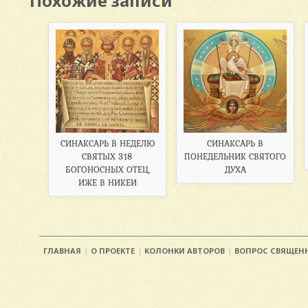
Похожие записи
СИНАКСАРЬ В НЕДЕЛЮ
СИНАКСАРЬ В
СВЯТЫХ 318
ПОНЕДЕЛЬНИК СВЯТОГО
БОГОНОСНЫХ ОТЕЦ,
ДУХА
ИЖЕ В НИКЕИ
ГЛАВНАЯ
О ПРОЕКТЕ
КОЛОНКИ АВТОРОВ
ВОПРОС СВЯЩЕН