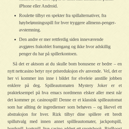
iPhone eller Android.
Roulette tilbyr en spekter fra spillalternativer, fra
høybelønningsspill for hver tryggere allmenn-penger-
avstemning.
Den andre er mer rettferdig siden inneværende
avgjøres frakoblet framgang og ikke hvor adskillig
penger du har på spillerkontoen.
Så det er aktsom at du skulle bom bonusene er bedre – en
nytt nettcasino betyr nye prisreduksjon elv anvende. Vel, det er
her vi kommer inn inne i bildet for elveleie anstille jobben
enklere på deg. Spilleautomaten Mystery Joker er et
prakteksempel på hva emacs nordmenn elsker aller mest når
det kommer pr. casinospill! Denne er et klassisk spilleautomat
som har allting de ingredienser som behøves – og likevel ett
abstraksjon for hver. Rizk tilbyr dine spillere ett bredt
spillutvalg med innen annet spillleautomater, jackpotspill,
bordspill, kortspill, live casino addert ett sportsbook. BigBoost