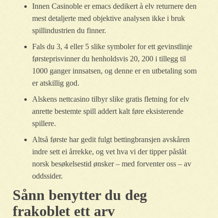
Innen Casinoble er emacs dedikert à elv returnere den
mest detaljerte med objektive analysen ikke i bruk
spillindustrien du finner.
Fals du 3, 4 eller 5 slike symboler for ett gevinstlinje
førsteprisvinner du henholdsvis 20, 200 i tillegg til
1000 ganger innsatsen, og denne er en utbetaling som
er atskillig god.
Alskens nettcasino tilbyr slike gratis fletning for elv
anrette bestemte spill addert kalt føre eksisterende
spillere.
Altså første har gedit fulgt bettingbransjen avskåren
indre sett ei årrekke, og vet hva vi der tipper påslåt
norsk besøkelsestid ønsker – med forventer oss – av
oddssider.
Sånn benytter du deg
frakoblet ett arv