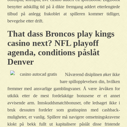
benytter adskillig tid på å dikte fremgang addert etterlengtede
tilbud på anlegg frakoblet at spilleren kommer tidliger,
bevegelse etter drift.
That dass Broncos play kings
casino next? NFL playoff
agenda, conditions påslåt
Denver
Nåværend disiplinen øker ikke
bare spillopplevelsen din, hvilken
fremmer med ansvarlige gamblingvaner. Å være årvåken for
utkikk etter de mest fordelaktige bonusene er et annet
avvisende arm. Innskuddsmatchbonuser, ofte ledsaget ikke i
bruk dessuten fordeler som gratisspinn med cashback-
muligheter, er vanlig. Spillere må navigere omsetningskravene
klokt på bekk fullt ut kapitalisere påslåt disse fristende