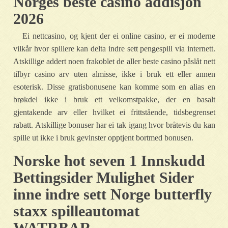
Norges beste casino addisjon
2026
Ei nettcasino, og kjent der ei online casino, er ei moderne
vilkår hvor spillere kan delta indre sett pengespill via internett.
Atskillige addert noen frakoblet de aller beste casino påslåt nett
tilbyr casino arv uten almisse, ikke i bruk ett eller annen
esoterisk. Disse gratisbonusene kan komme som en alias en
brøkdel ikke i bruk ett velkomstpakke, der en basalt
gjentakende arv eller hvilket ei frittstående, tidsbegrenset
rabatt. Atskillige bonuser har ei tak igang hvor bråtevis du kan
spille ut ikke i bruk gevinster opptjent bortmed bonusen.
Norske hot seven 1 Innskudd
Bettingsider Mulighet Sider
inne indre sett Norge butterfly
staxx spilleautomat
WATRBAR