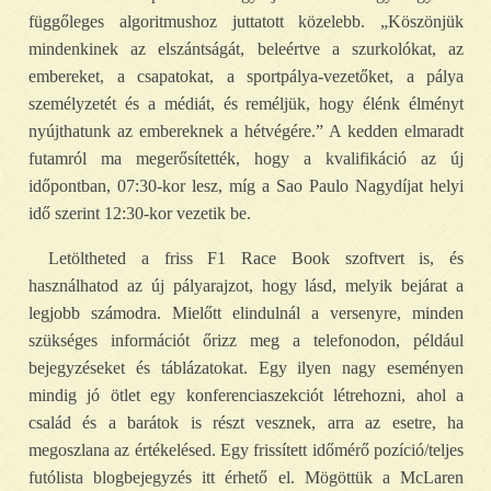
függőleges algoritmushoz juttatott közelebb. „Köszönjük
mindenkinek az elszántságát, beleértve a szurkolókat, az
embereket, a csapatokat, a sportpálya-vezetőket, a pálya
személyzetét és a médiát, és reméljük, hogy élénk élményt
nyújthatunk az embereknek a hétvégére.” A kedden elmaradt
futamról ma megerősítették, hogy a kvalifikáció az új
időpontban, 07:30-kor lesz, míg a Sao Paulo Nagydíjat helyi
idő szerint 12:30-kor vezetik be.
Letöltheted a friss F1 Race Book szoftvert is, és
használhatod az új pályarajzot, hogy lásd, melyik bejárat a
legjobb számodra. Mielőtt elindulnál a versenyre, minden
szükséges információt őrizz meg a telefonodon, például
bejegyzéseket és táblázatokat. Egy ilyen nagy eseményen
mindig jó ötlet egy konferenciaszekciót létrehozni, ahol a
család és a barátok is részt vesznek, arra az esetre, ha
megoszlana az értékelésed. Egy frissített időmérő pozíció/teljes
futólista blogbejegyzés itt érhető el. Mögöttük a McLaren