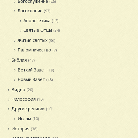
Богослужение
(26)
Богословие
(93)
Апологетика
(12)
Святые Отцы
(34)
Жития святых
(36)
Паломничество
(7)
Библия
(47)
Ветхий Завет
(19)
Новый Завет
(48)
Видео
(20)
Философия
(10)
Другие религии
(10)
Ислам
(10)
История
(38)