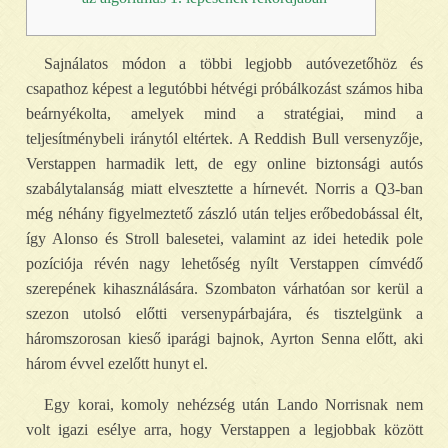
Sajnálatos módon a többi legjobb autóvezetőhöz és
csapathoz képest a legutóbbi hétvégi próbálkozást számos hiba
beárnyékolta, amelyek mind a stratégiai, mind a
teljesítménybeli iránytól eltértek. A Reddish Bull versenyzője,
Verstappen harmadik lett, de egy online biztonsági autós
szabálytalanság miatt elvesztette a hírnevét.
Norris a Q3-ban
még néhány figyelmeztető zászló után teljes erőbedobással élt,
így Alonso és Stroll balesetei, valamint az idei hetedik pole
pozíciója révén nagy lehetőség nyílt Verstappen címvédő
szerepének kihasználására. Szombaton várhatóan sor kerül a
szezon utolsó előtti versenypárbajára, és tisztelgünk a
háromszorosan kieső iparági bajnok, Ayrton Senna előtt, aki
három évvel ezelőtt hunyt el.
Egy korai, komoly nehézség után Lando Norrisnak nem
volt igazi esélye arra, hogy Verstappen a legjobbak között