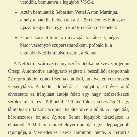
vetődött, bemutatva a legújabb VSC-t.
Aztán bemutatták Sebastian Vettel Aston Martinját,
amely a hatodik helyen állt a 2. kör elején, és Sainz, az
igazat megvallva, egy jó kört követően ott lehetett.
Élni és karriert futni az önvizsgálaton átesett, mégis
bátor versenyző szupersztárodként, próbáld ki a
legújabb Netflix minisorozatot, a Sennát.
A Netflixről származó nagyszerű videókat nézve az argentin
Crespi Automotive autógyártó segített a beszállítói csoportnak
22 reprodukciót építeni Senna autóiból, amelyeken versenyzett
versenytársa. A keddi időmérőn a legújabb, 33 éves autó
elvesztette az irányítást autója felett egy nagy tetőszerkezeti
sérülés miatt, és körülbelül 190 mérföldes sebességnél egy
támfalnak ütközött, azonnal halálra ütve autóját. A legendás,
háromszoros bajnok Ayrton Senna legújabb tisztelgése is
elmaradt. A McLaren címet elnyerő autóját egyik legnagyobb
rajongója, a Mercedes-es Lewis Hamilton ihlette. A Ferrari-s