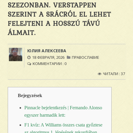
SZEZONBAN. VERSTAPPEN
SZERINT A SRÁCRÓL EL LEHET
FELEJTENI A HOSSZÚ TÁVÚ
ÁLMAIT.
ЮЛИЯ АЛЕКСЕЕВА
18 ФЕВРАЛЯ, 2026
ПРАВОСЛАВИЕ
КОММЕНТАРИИ : 0
ЧИТАЛИ : 37
Bejegyzések
Pinnacle bejelentkezés | Fernando Alonso
egyszer harmadik lett:
F1 kvíz: A Williams összes csata győztese
az algoritmus 1. lépésének rekordjában