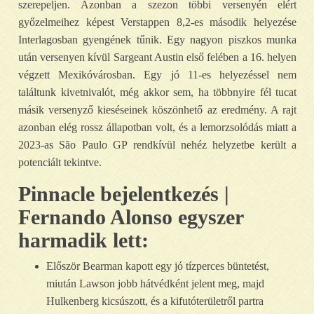
szerepeljen. Azonban a szezon többi versenyén elért
győzelmeihez képest Verstappen 8,2-es második helyezése
Interlagosban gyengének tűnik. Egy nagyon piszkos munka
után versenyen kívül Sargeant Austin első felében a 16. helyen
végzett Mexikóvárosban. Egy jó 11-es helyezéssel nem
találtunk kivetnivalót, még akkor sem, ha többnyire fél tucat
másik versenyző kieséseinek köszönhető az eredmény. A rajt
azonban elég rossz állapotban volt, és a lemorzsolódás miatt a
2023-as São Paulo GP rendkívül nehéz helyzetbe került a
potenciált tekintve.
Pinnacle bejelentkezés |
Fernando Alonso egyszer
harmadik lett:
Először Bearman kapott egy jó tízperces büntetést,
miután Lawson jobb hátvédként jelent meg, majd
Hulkenberg kicsúszott, és a kifutóterületről partra