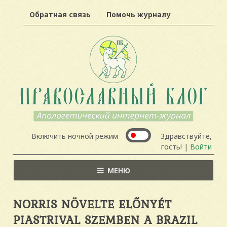
Обратная связь
Помочь журналу
Включить ночной режим
Здравствуйте,
гость! |
Войти
МЕНЮ
NORRIS NÖVELTE ELŐNYÉT
PIASTRIVAL SZEMBEN A BRAZIL