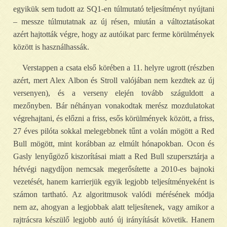
egyikük sem tudott az SQ1-en túlmutató teljesítményt nyújtani
– messze túlmutatnak az új résen, miután a változtatásokat
azért hajtották végre, hogy az autóikat parc ferme körülmények
között is használhassák.
Verstappen a csata első körében a 11. helyre ugrott (részben
azért, mert Alex Albon és Stroll valójában nem kezdtek az új
versenyen), és a verseny elején tovább száguldott a
mezőnyben. Bár néhányan vonakodtak merész mozdulatokat
végrehajtani, és előzni a friss, esős körülmények között, a friss,
27 éves pilóta sokkal melegebbnek tűnt a volán mögött a Red
Bull mögött, mint korábban az elmúlt hónapokban. Ocon és
Gasly lenyűgöző kiszorításai miatt a Red Bull szupersztárja a
hétvégi nagydíjon nemcsak megerősítette a 2010-es bajnoki
vezetését, hanem karrierjük egyik legjobb teljesítményeként is
számon tartható. Az algoritmusok valódi mérésének módja
nem az, ahogyan a legjobbak alatt teljesítenek, vagy amikor a
rajtrácsra készülő legjobb autó új irányítását követik. Hanem