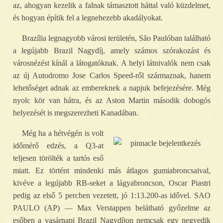
az, ahogyan kezelik a falnak támasztott háttal való küzdelmet,
és hogyan építik fel a legnehezebb akadályokat.
Brazília legnagyobb városi területén, São Paulóban található
a legújabb Brazil Nagydíj, amely számos szórakozást és
városnézést kínál a látogatóknak. A helyi látnivalók nem csak
az új Autodromo Jose Carlos Speed-ről származnak, hanem
lehetőséget adnak az embereknek a napjuk befejezésére. Még
nyolc kör van hátra, és az Aston Martin második dobogós
helyezését is megszerezheti Kanadában.
Még ha a hétvégén is volt
időmérő edzés, a Q3-at
teljesen törölték a tartós eső
miatt. Ez történt mindenki más átlagos gumiabroncsaival,
kivéve a legújabb RB-seket a lágyabroncson, Oscar Piastri
pedig az első 5 percben vezetett, jó 1:13.200-as idővel. SAO
PAULO (AP) — Max Verstappen belátható győzelme az
esőben a vasárnapi Brazil Nagydíjon nemcsak egy negyedik