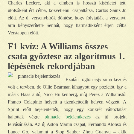
Charles Leclerc, aki a címben is hosszú kísérletet tett,
utolsóként ért célba, közvetlenül csapattársa, Carlos Sainz Jr.
előtt. Az új versenybírók döntése, hogy folytatják a versenyt,
arra kényszerítette Sennát, hogy harmadikként érjen célba
Verstappen előtt.
F1 kvíz: A Williams összes
csata győztese az algoritmus 1.
lépésének rekordjában
Ezután rögtön egy sima kezdés
volt a tervben, de Ollie Bearman kihagyott egy pozíciót, így a
másik Haas autó, Nico Hulkenberg, míg Perez a Williamstől
Franco Colapinto helyett a tizenkettedik helyen végzett. A
Sprint előtt bejelentették, hogy egy konkrét változtatást
hajtottak végre
pinnacle bejelentkezés
az új projekt
felvásárlásán. Az új Aston Martin csapat, Fernando Alonso és
Lance Go, valamint a Stop Sauber Zhou Guanyu – akik