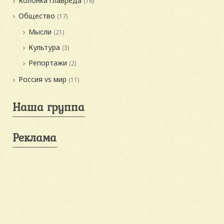
Колонка главреда
(16)
Общество
(17)
Мысли
(21)
Культура
(3)
Репортажи
(2)
Россия vs мир
(11)
Наша группа
Реклама