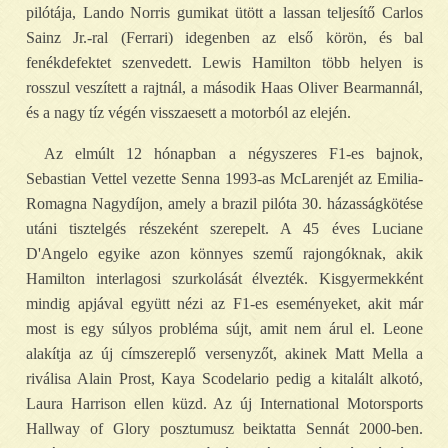
pilótája, Lando Norris gumikat ütött a lassan teljesítő Carlos
Sainz Jr.-ral (Ferrari) idegenben az első körön, és bal
fenékdefektet szenvedett. Lewis Hamilton több helyen is
rosszul veszített a rajtnál, a második Haas Oliver Bearmannál,
és a nagy tíz végén visszaesett a motorból az elején.
Az elmúlt 12 hónapban a négyszeres F1-es bajnok,
Sebastian Vettel vezette Senna 1993-as McLarenjét az Emilia-
Romagna Nagydíjon, amely a brazil pilóta 30. házasságkötése
utáni tisztelgés részeként szerepelt. A 45 éves Luciane
D'Angelo egyike azon könnyes szemű rajongóknak, akik
Hamilton interlagosi szurkolását élvezték. Kisgyermekként
mindig apjával együtt nézi az F1-es eseményeket, akit már
most is egy súlyos probléma sújt, amit nem árul el. Leone
alakítja az új címszereplő versenyzőt, akinek Matt Mella a
riválisa Alain Prost, Kaya Scodelario pedig a kitalált alkotó,
Laura Harrison ellen küzd. Az új International Motorsports
Hallway of Glory posztumusz beiktatta Sennát 2000-ben.