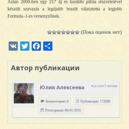
Aztán 2009-ben egy 217 új és korábbi pilóta részvételével
készült szavazás a legújabb brazilt választotta a legjobb
Formula–1-es versenyzőnek.
(Пока оценок нет)
VK
Twitter
Facebook
Отправить
Автор публикации
Юлия Алексеева
не в сети 2 месяца
Комментарии: 0
Публикации: 172088
Регистрация: 06-01-2016