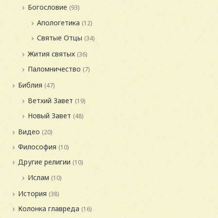
Богословие
(93)
Апологетика
(12)
Святые Отцы
(34)
Жития святых
(36)
Паломничество
(7)
Библия
(47)
Ветхий Завет
(19)
Новый Завет
(48)
Видео
(20)
Философия
(10)
Другие религии
(10)
Ислам
(10)
История
(38)
Колонка главреда
(16)