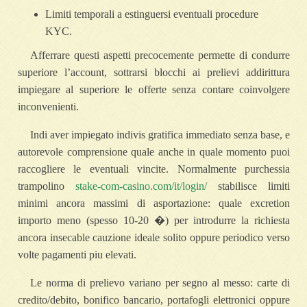
Limiti temporali a estinguersi eventuali procedure
KYC.
Afferrare questi aspetti precocemente permette di condurre
superiore l’account, sottrarsi blocchi ai prelievi addirittura
impiegare al superiore le offerte senza contare coinvolgere
inconvenienti.
Indi aver impiegato indivis gratifica immediato senza base, e
autorevole comprensione quale anche in quale momento puoi
raccogliere le eventuali vincite. Normalmente purchessia
trampolino
stake-com-casino.com/it/login/
stabilisce limiti
minimi ancora massimi di asportazione: quale excretion
importo meno (spesso 10-20 �) per introdurre la richiesta
ancora insecable cauzione ideale solito oppure periodico verso
volte pagamenti piu elevati.
Le norma di prelievo variano per segno al messo: carte di
credito/debito, bonifico bancario, portafogli elettronici oppure