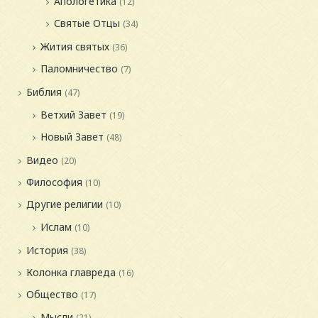
Апологетика
(12)
Святые Отцы
(34)
Жития святых
(36)
Паломничество
(7)
Библия
(47)
Ветхий Завет
(19)
Новый Завет
(48)
Видео
(20)
Философия
(10)
Другие религии
(10)
Ислам
(10)
История
(38)
Колонка главреда
(16)
Общество
(17)
Мысли
(21)