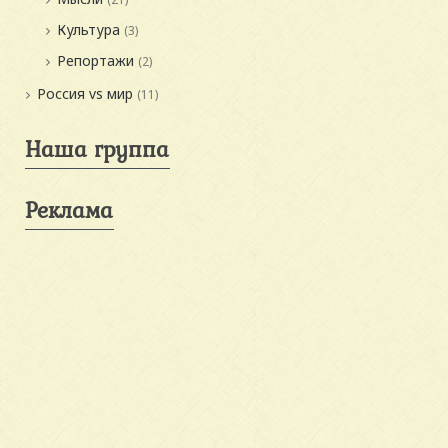
Культура
(3)
Репортажи
(2)
Россия vs мир
(11)
Наша группа
Реклама