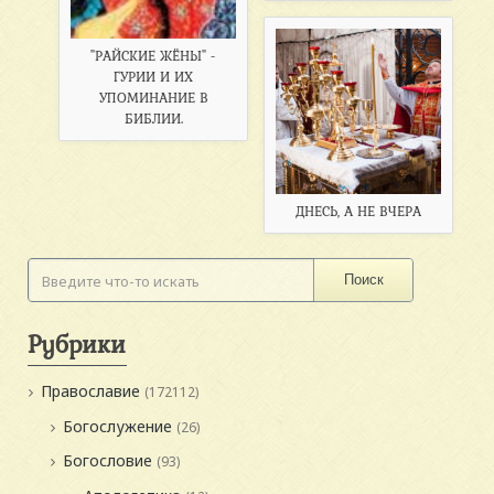
"РАЙСКИЕ ЖЁНЫ" -
ГУРИИ И ИХ
УПОМИНАНИЕ В
БИБЛИИ.
ДНЕСЬ, А НЕ ВЧЕРА
Поиск
Рубрики
Православие
(172112)
Богослужение
(26)
Богословие
(93)