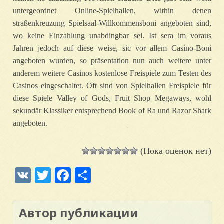
untergeordnet Online-Spielhallen, within denen
straßenkreuzung Spielsaal-Willkommensboni angeboten sind,
wo keine Einzahlung unabdingbar sei. Ist sera im voraus
Jahren jedoch auf diese weise, sic vor allem Casino-Boni
angeboten wurden, so präsentation nun auch weitere unter
anderem weitere Casinos kostenlose Freispiele zum Testen des
Casinos eingeschaltet. Oft sind von Spielhallen Freispiele für
diese Spiele Valley of Gods, Fruit Shop Megaways, wohl
sekundär Klassiker entsprechend Book of Ra und Razor Shark
angeboten.
(Пока оценок нет)
VK
Twitter
Facebook
Отправить
Автор публикации