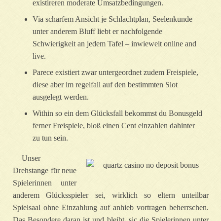
existireren moderate Umsatzbedingungen.
Via scharfem Ansicht je Schlachtplan, Seelenkunde
unter anderem Bluff liebt er nachfolgende
Schwierigkeit an jedem Tafel – inwieweit online and
live.
Parece existiert zwar untergeordnet zudem Freispiele,
diese aber im regelfall auf den bestimmten Slot
ausgelegt werden.
Within so ein dem Glücksfall bekommst du Bonusgeld
ferner Freispiele, bloß einen Cent einzahlen dahinter
zu tun sein.
Unser
Drehstange für neue
Spielerinnen unter
anderem Glücksspieler sei, wirklich so eltern unteilbar
Spielsaal ohne Einzahlung auf anhieb vortragen beherrschen.
Das Besondere daran ist und bleibt, sic die Spielerinnen unter