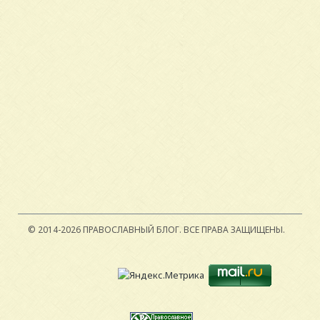
© 2014-2026 ПРАВОСЛАВНЫЙ БЛОГ.
ВСЕ ПРАВА ЗАЩИЩЕНЫ.