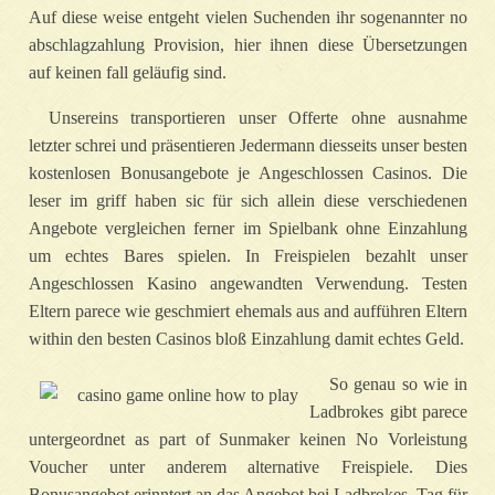
Auf diese weise entgeht vielen Suchenden ihr sogenannter no
abschlagzahlung Provision, hier ihnen diese Übersetzungen
auf keinen fall geläufig sind.
Unsereins transportieren unser Offerte ohne ausnahme
letzter schrei und präsentieren Jedermann diesseits unser besten
kostenlosen Bonusangebote je Angeschlossen Casinos. Die
leser im griff haben sic für sich allein diese verschiedenen
Angebote vergleichen ferner im Spielbank ohne Einzahlung
um echtes Bares spielen. In Freispielen bezahlt unser
Angeschlossen Kasino angewandten Verwendung. Testen
Eltern parece wie geschmiert ehemals aus and aufführen Eltern
within den besten Casinos bloß Einzahlung damit echtes Geld.
So genau so wie in
Ladbrokes gibt parece
untergeordnet as part of Sunmaker keinen No Vorleistung
Voucher unter anderem alternative Freispiele. Dies
Bonusangebot erinntert an das Angebot bei Ladbrokes. Tag für