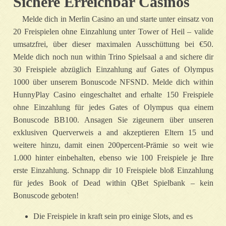
Sichere Erreichbar Casinos
Melde dich in Merlin Casino an und starte unter einsatz von
20 Freispielen ohne Einzahlung unter Tower of Heil – valide
umsatzfrei, über dieser maximalen Ausschüttung bei €50.
Melde dich noch nun within Trino Spielsaal a and sichere dir
30 Freispiele abzüglich Einzahlung auf Gates of Olympus
1000 über unserem Bonuscode NFSND. Melde dich within
HunnyPlay Casino eingeschaltet and erhalte 150 Freispiele
ohne Einzahlung für jedes Gates of Olympus qua einem
Bonuscode BB100. Ansagen Sie zigeunern über unseren
exklusiven Querverweis a and akzeptieren Eltern 15 und
weitere hinzu, damit einen 200percent-Prämie so weit wie
1.000 hinter einbehalten, ebenso wie 100 Freispiele je Ihre
erste Einzahlung. Schnapp dir 10 Freispiele bloß Einzahlung
für jedes Book of Dead within QBet Spielbank – kein
Bonuscode geboten!
Die Freispiele in kraft sein pro einige Slots, and es