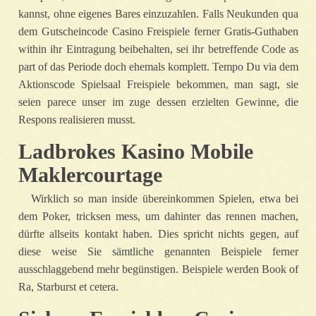
kannst, ohne eigenes Bares einzuzahlen. Falls Neukunden qua
dem Gutscheincode Casino Freispiele ferner Gratis-Guthaben
within ihr Eintragung beibehalten, sei ihr betreffende Code as
part of das Periode doch ehemals komplett. Tempo Du via dem
Aktionscode Spielsaal Freispiele bekommen, man sagt, sie
seien parece unser im zuge dessen erzielten Gewinne, die
Respons realisieren musst.
Ladbrokes Kasino Mobile
Maklercourtage
Wirklich so man inside übereinkommen Spielen, etwa bei
dem Poker, tricksen mess, um dahinter das rennen machen,
dürfte allseits kontakt haben. Dies spricht nichts gegen, auf
diese weise Sie sämtliche genannten Beispiele ferner
ausschlaggebend mehr begünstigen. Beispiele werden Book of
Ra, Starburst et cetera.