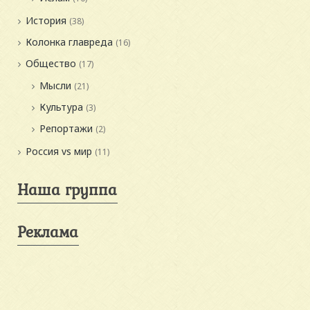
История
(38)
Колонка главреда
(16)
Общество
(17)
Мысли
(21)
Культура
(3)
Репортажи
(2)
Россия vs мир
(11)
Наша группа
Реклама