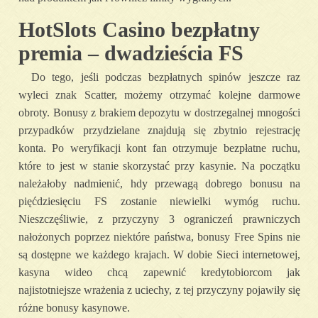
HotSlots Casino bezpłatny
premia – dwadzieścia FS
Do tego, jeśli podczas bezpłatnych spinów jeszcze raz
wyleci znak Scatter, możemy otrzymać kolejne darmowe
obroty. Bonusy z brakiem depozytu w dostrzegalnej mnogości
przypadków przydzielane znajdują się zbytnio rejestrację
konta. Po weryfikacji kont fan otrzymuje bezpłatne ruchu,
które to jest w stanie skorzystać przy kasynie. Na początku
należałoby nadmienić, hdy przewagą dobrego bonusu na
pięćdziesięciu FS zostanie niewielki wymóg ruchu.
Nieszczęśliwie, z przyczyny 3 ograniczeń prawniczych
nałożonych poprzez niektóre państwa, bonusy Free Spins nie
są dostępne we każdego krajach. W dobie Sieci internetowej,
kasyna wideo chcą zapewnić kredytobiorcom jak
najistotniejsze wrażenia z uciechy, z tej przyczyny pojawiły się
różne bonusy kasynowe.