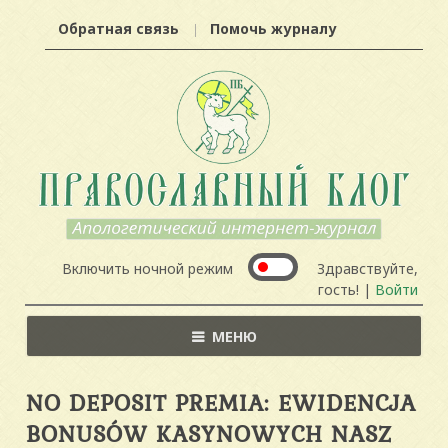
Обратная связь
Помочь журналу
Включить ночной режим
Здравствуйте,
гость! |
Войти
МЕНЮ
NO DEPOSIT PREMIA: EWIDENCJA
BONUSÓW KASYNOWYCH NASZ