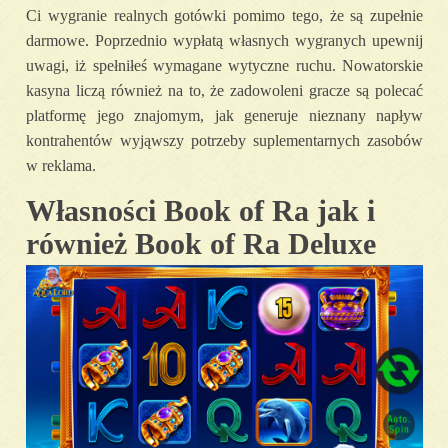
Ci wygranie realnych gotówki pomimo tego, że są zupełnie
darmowe. Poprzednio wypłatą własnych wygranych upewnij
uwagi, iż spełniłeś wymagane wytyczne ruchu. Nowatorskie
kasyna liczą również na to, że zadowoleni gracze są polecać
platformę jego znajomym, jak generuje nieznany napływ
kontrahentów wyjąwszy potrzeby suplementarnych zasobów
w reklama.
Własności Book of Ra jak i
również Book of Ra Deluxe