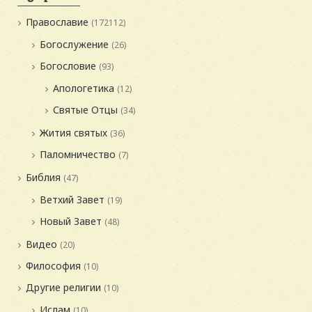
Православие
(172112)
Богослужение
(26)
Богословие
(93)
Апологетика
(12)
Святые Отцы
(34)
Жития святых
(36)
Паломничество
(7)
Библия
(47)
Ветхий Завет
(19)
Новый Завет
(48)
Видео
(20)
Философия
(10)
Другие религии
(10)
Ислам
(10)