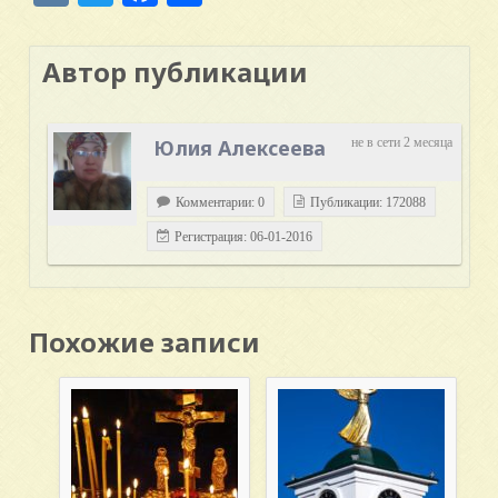
Автор публикации
Юлия Алексеева
не в сети 2 месяца
Комментарии: 0
Публикации: 172088
Регистрация: 06-01-2016
Похожие записи