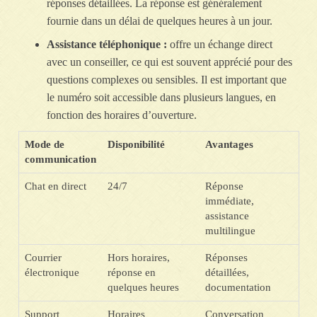
réponses détaillées. La réponse est généralement
fournie dans un délai de quelques heures à un jour.
Assistance téléphonique :
offre un échange direct
avec un conseiller, ce qui est souvent apprécié pour des
questions complexes ou sensibles. Il est important que
le numéro soit accessible dans plusieurs langues, en
fonction des horaires d’ouverture.
Mode de
Disponibilité
Avantages
communication
Chat en direct
24/7
Réponse
immédiate,
assistance
multilingue
Courrier
Hors horaires,
Réponses
électronique
réponse en
détaillées,
quelques heures
documentation
Support
Horaires
Conversation