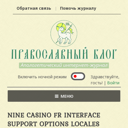
Обратная связь
Помочь журналу
Включить ночной режим
Здравствуйте,
гость! |
Войти
МЕНЮ
NINE CASINO FR INTERFACE
SUPPORT OPTIONS LOCALES