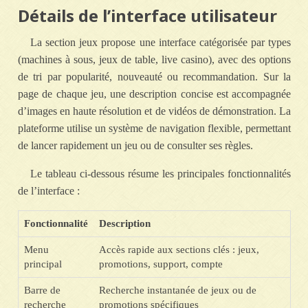
Détails de l’interface utilisateur
La section jeux propose une interface catégorisée par types
(machines à sous, jeux de table, live casino), avec des options
de tri par popularité, nouveauté ou recommandation. Sur la
page de chaque jeu, une description concise est accompagnée
d’images en haute résolution et de vidéos de démonstration. La
plateforme utilise un système de navigation flexible, permettant
de lancer rapidement un jeu ou de consulter ses règles.
Le tableau ci-dessous résume les principales fonctionnalités
de l’interface :
Fonctionnalité
Description
Menu
Accès rapide aux sections clés : jeux,
principal
promotions, support, compte
Barre de
Recherche instantanée de jeux ou de
recherche
promotions spécifiques