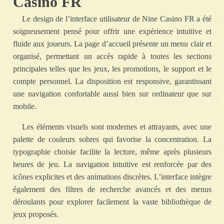
Casino FR
Le design de l’interface utilisateur de Nine Casino FR a été
soigneusement pensé pour offrir une expérience intuitive et
fluide aux joueurs. La page d’accueil présente un menu clair et
organisé, permettant un accès rapide à toutes les sections
principales telles que les jeux, les promotions, le support et le
compte personnel. La disposition est responsive, garantissant
une navigation confortable aussi bien sur ordinateur que sur
mobile.
Les éléments visuels sont modernes et attrayants, avec une
palette de couleurs sobres qui favorise la concentration. La
typographie choisie facilite la lecture, même après plusieurs
heures de jeu. La navigation intuitive est renforcée par des
icônes explicites et des animations discrètes. L’interface intègre
également des filtres de recherche avancés et des menus
déroulants pour explorer facilement la vaste bibliothèque de
jeux proposés.