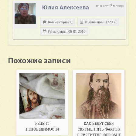
Юлия Алексеева
не в сети 2 месяца
Комментарии: 0
Публикации: 172088
Регистрация: 06-01-2016
Похожие записи
РЕЦЕПТ
КАК ВЕДУТ СЕБЯ
НЕПОБЕДИМОСТИ
СВЯТЫЕ: ПЯТЬ ФАКТОВ
О СВЯТИТЕЛЕ ФЕОФАНЕ