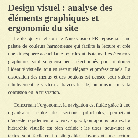
Design visuel : analyse des
éléments graphiques et
ergonomie du site
Le design visuel du site Nine Casino FR repose sur une
palette de couleurs harmonieuse qui facilite la lecture et crée
une atmosphère accueillante pour les utilisateurs. Les éléments
graphiques sont soigneusement sélectionnés pour renforcer
l’identité visuelle, tout en restant élégants et professionnels. La
disposition des menus et des boutons est pensée pour guider
intuitivement le visiteur à travers le site, minimisant ainsi la
confusion ou la frustration.
Concernant l’ergonomie, la navigation est fluide grâce à une
organisation claire des sections principales, permettant
d’accéder rapidement aux jeux, support, ou options locales. La
hiérarchie visuelle est bien définie : les titres, sous-titres et
textes sont facilement distinguables, favorisant une lecture