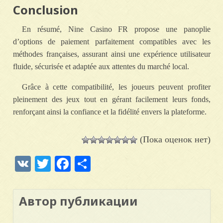
Conclusion
En résumé, Nine Casino FR propose une panoplie
d’options de paiement parfaitement compatibles avec les
méthodes françaises, assurant ainsi une expérience utilisateur
fluide, sécurisée et adaptée aux attentes du marché local.
Grâce à cette compatibilité, les joueurs peuvent profiter
pleinement des jeux tout en gérant facilement leurs fonds,
renforçant ainsi la confiance et la fidélité envers la plateforme.
(Пока оценок нет)
VK
Twitter
Facebook
Отправить
Автор публикации