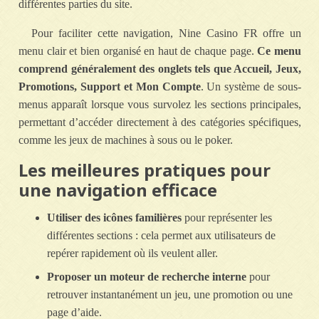
différentes parties du site.
Pour faciliter cette navigation, Nine Casino FR offre un
menu clair et bien organisé en haut de chaque page.
Ce menu
comprend généralement des onglets tels que Accueil, Jeux,
Promotions, Support et Mon Compte
. Un système de sous-
menus apparaît lorsque vous survolez les sections principales,
permettant d’accéder directement à des catégories spécifiques,
comme les jeux de machines à sous ou le poker.
Les meilleures pratiques pour
une navigation efficace
Utiliser des icônes familières
pour représenter les
différentes sections : cela permet aux utilisateurs de
repérer rapidement où ils veulent aller.
Proposer un moteur de recherche interne
pour
retrouver instantanément un jeu, une promotion ou une
page d’aide.