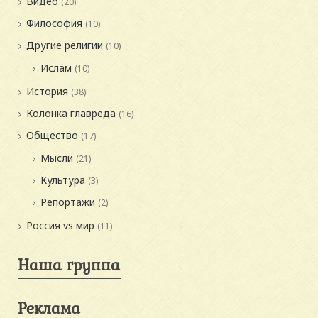
Видео
(20)
Философия
(10)
Другие религии
(10)
Ислам
(10)
История
(38)
Колонка главреда
(16)
Общество
(17)
Мысли
(21)
Культура
(3)
Репортажи
(2)
Россия vs мир
(11)
Наша группа
Реклама