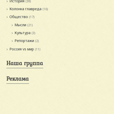
История
(38)
Колонка главреда
(16)
Общество
(17)
Мысли
(21)
Культура
(3)
Репортажи
(2)
Россия vs мир
(11)
Наша группа
Реклама