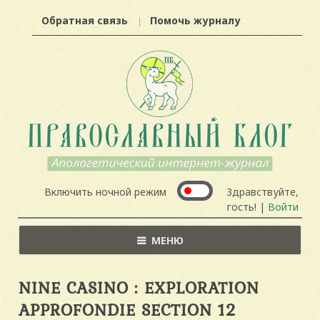
Обратная связь
Помочь журналу
Включить ночной режим
Здравствуйте,
гость! |
Войти
МЕНЮ
NINE CASINO : EXPLORATION
APPROFONDIE SECTION 12