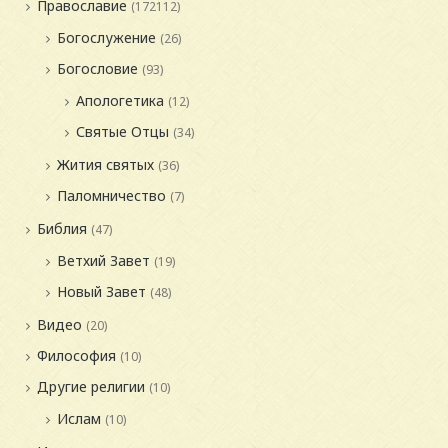
Православие
(172112)
Богослужение
(26)
Богословие
(93)
Апологетика
(12)
Святые Отцы
(34)
Жития святых
(36)
Паломничество
(7)
Библия
(47)
Ветхий Завет
(19)
Новый Завет
(48)
Видео
(20)
Философия
(10)
Другие религии
(10)
Ислам
(10)