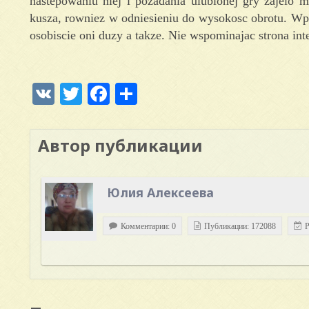
nastepowaniu niej i pozadania ulubionej gry zajelo 
kusza, rowniez w odniesieniu do wysokosc obrotu. Wpl
osobiscie oni duzy a takze. Nie wspominajac strona i
VK
Twitter
Facebook
Отправить
Автор публикации
Юлия Алексеева
Комментарии: 0
Публикации: 172088
Р