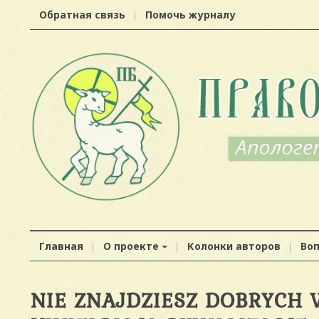
Обратная связь
Помочь журналу
Главная
О проекте
Колонки авторов
Во
NIE ZNAJDZIESZ DOBRYCH 