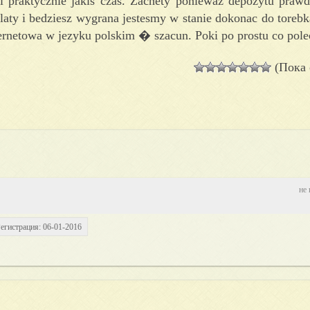
mi praktycznie jakis czas. Zachety poniewaz depozytu prawd
aty i bedziesz wygrana jestesmy w stanie dokonac do torebk
nternetowa w jezyku polskim � szacun. Poki po prostu co pol
(Пока 
не 
егистрация: 06-01-2016