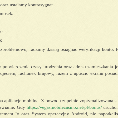
oraz ustalamy kontrasygnat.
niosek.
no
ac
zproblemowo, radzimy dzisiaj osiagnac weryfikacji konto. 
twierdzenia czasy urodzenia oraz adresu zamieszkania je
zdjeciem, rachunek krajowy, razem z upuscic ekranu posiada
na aplikacje mobilna. Z powodu zupelnie zoptymalizowana
tawianie. Gdy
https://vegasmobilecasino.net/pl/bonus/
uruchom
stemem Io oraz System operacyjny Android, nie napotkal