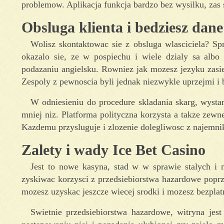
problemow. Aplikacja funkcja bardzo bez wysilku, zas 
Obsluga klienta i bedziesz dan
Wolisz skontaktowac sie z obsluga wlasciciela? Sp
okazalo sie, ze w pospiechu i wiele dzialy sa albo
podazaniu angielsku. Rowniez jak mozesz jezyku zas
Zespoly z pewnoscia byli jednak niezwykle uprzejmi i 
W odniesieniu do procedure skladania skarg, wysta
mniej niz. Platforma polityczna korzysta a takze zew
Kazdemu przysluguje i zlozenie dolegliwosc z najemni
Zalety i wady Ice Bet Casino
Jest to nowe kasyna, stad w w sprawie stalych i 
zyskiwac korzysci z przedsiebiorstwa hazardowe popr
mozesz uzyskac jeszcze wiecej srodki i mozesz bezplatn
Swietnie przedsiebiorstwa hazardowe, witryna jes