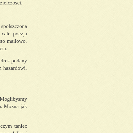
zielczosci.
 spolszczona
 cale poezja
sto mailowo.
cia.
adres podany
h hazardowi.
. Moglibysmy
h. Mozna jak
 czym taniec