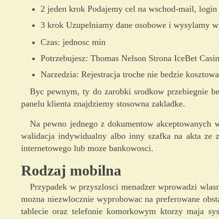
2 jeden krok Podajemy cel na wschod-mail, login 
3 krok Uzupelniamy dane osobowe i wysylamy w
Czas: jednosc min
Potrzebujesz: Thomas Nelson Strona IceBet Casi
Narzedzia: Rejestracja troche nie bedzie kosztow
Byc pewnym, ty do zarobki srodkow przebiegnie be
panelu klienta znajdziemy stosowna zakladke.
Na pewno jednego z dokumentow akceptowanych w po
walidacja indywidualny albo inny szafka na akta ze 
internetowego lub moze bankowosci.
Rodzaj mobilna
Przypadek w przyszlosci menadzer wprowadzi wlas
mozna niezwlocznie wyprobowac na preferowane obs
tablecie oraz telefonie komorkowym ktorzy maja sy