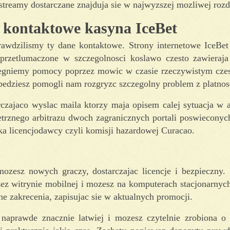
streamy dostarczane znajduja sie w najwyzszej mozliwej rozd
e kontaktowe kasyna IceBet
rawdzilismy ty dane kontaktowe. Strony internetowe IceBet
 przetlumaczone w szczegolnosci koslawo czesto zawieraja
iegniemy pomocy poprzez mowic w czasie rzeczywistym cze
bedziesz pomogli nam rozgryzc szczegolny problem z platnos
rczajaco wyslac maila ktorzy maja opisem calej sytuacja w 
netrznego arbitrazu dwoch zagranicznych portali poswieconyc
ka licencjodawcy czyli komisji hazardowej Curacao.
mozesz nowych graczy, dostarczajac licencje i bezpieczny
zez witrynie mobilnej i mozesz na komputerach stacjonarnyc
e zakrecenia, zapisujac sie w aktualnych promocji.
t naprawde znacznie latwiej i mozesz czytelnie zrobiona o