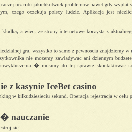
e raczej niz robi jakichkolwiek problemow nawet gdy wyplat 
ym, czego oczekuja polscy ludzie. Aplikacja jest niezli
a klodka, a wiec, ze strony internetowe korzysta z aktualneg
edzialnej gra, wszystko to samo z pewnoscia znajdziemy w 
uzytkownika nie mozemy zawiadywac ani dziennym budzetem
mowykluczenia � musimy do tej sprawie skontaktowac si
ie z kasynie IceBet casino
ing w kilkudziesieciu sekund. Operacja rejestracja w celu 
o � nauczanie
truj sie.