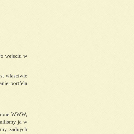
Po wejsciu w
st wlasciwie
nie portfela
 strone WWW,
ilismy ja w
ismy zadnych