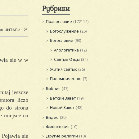
Рубрики
Православие
(172112)
ЧИТАЛИ : 25
Богослужение
(26)
Богословие
(93)
Апологетика
(12)
Святые Отцы
awia sie w w
(34)
Жития святых
(36)
Паломничество
(7)
Библия
(47)
utaj jeszcze
Ветхий Завет
(19)
ratora liczb
o do strona
Новый Завет
(48)
e miejsce na
Видео
(20)
Философия
(10)
 Pojawia sie
Другие религии
(10)