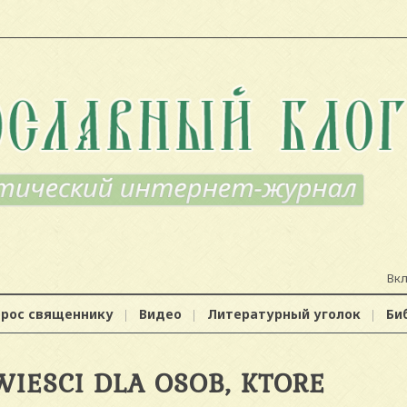
Вк
прос священнику
Видео
Литературный уголок
Би
WIESCI DLA OSOB, KTORE