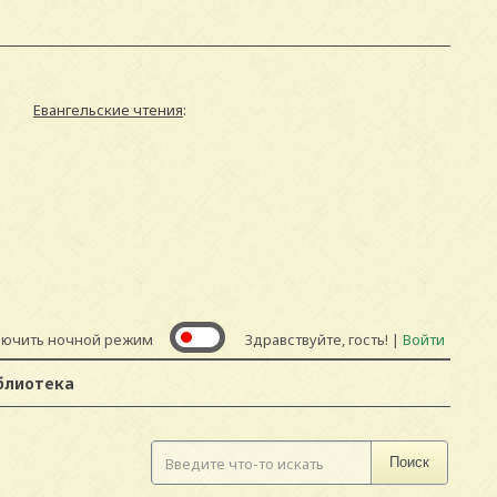
Евангельские чтения
:
лючить ночной режим
Здравствуйте, гость! |
Войти
блиотека
Поиск