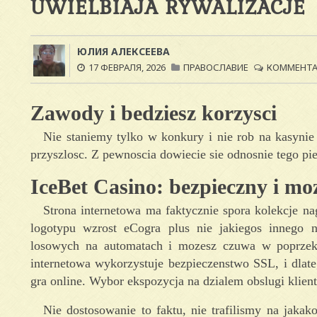
UWIELBIAJA RYWALIZACJE
ЮЛИЯ АЛЕКСЕЕВА
17 ФЕВРАЛЯ, 2026
ПРАВОСЛАВИЕ
КОММЕНТАР
Zawody i bedziesz korzysci
Nie staniemy tylko w konkury i nie rob na kasynie
przyszlosc. Z pewnoscia dowiecie sie odnosnie tego pi
IceBet Casino: bezpieczny i mo
Strona internetowa ma faktycznie spora kolekcje na
logotypu wzrost eCogra plus nie jakiegos innego n
losowych na automatach i mozesz czuwa w poprzek 
internetowa wykorzystuje bezpieczenstwo SSL, i dlat
gra online. Wybor ekspozycja na dzialem obslugi klient
Nie dostosowanie to faktu, nie trafilismy na jak