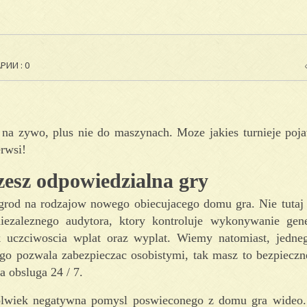
ИИ : 0
 na zywo, plus nie do maszynach. Moze jakies turnieje poj
erwsi!
zesz odpowiedzialna gry
grod na rodzajow nowego obiecujacego domu gra. Nie tutaj t
iezaleznego audytora, ktory kontroluje wykonywanie gene
uczciwoscia wplat oraz wyplat. Wiemy natomiast, jedneg
ego pozwala zabezpieczac osobistymi, tak masz to bezpieczn
a obsluga 24 / 7.
akolwiek negatywna pomysl poswieconego z domu gra wideo.