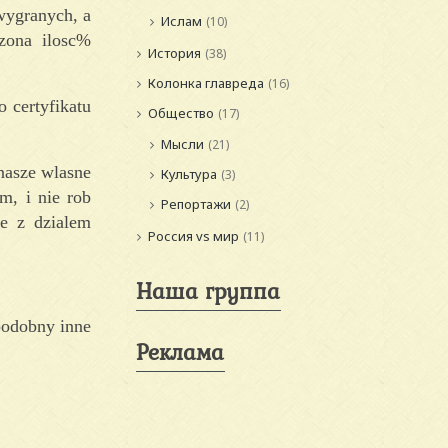
wygranych, a
Ислам
(10)
czona ilosc%
История
(38)
Колонка главреда
(16)
o certyfikatu
Общество
(17)
Мысли
(21)
nasze wlasne
Культура
(3)
, i nie rob
Репортажи
(2)
e z dzialem
Россия vs мир
(11)
Наша группа
podobny inne
Реклама