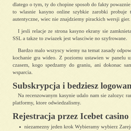
dlatego o tym, ty do chopine sposob do fakty powazni
to wlasnie kasyno online szybkie zarobki probuje t
autentyczne, wiec nie znajdziemy pirackich wersji gier.
I jesli relacje ze strona kasyno ekrany sie zamkniet
SSL a takze to zwiazek jest wlasciwie no szyfrowane.
Bardzo malo wszyscy wiemy na temat zasady odpowi
kochanie gra wideo. Z poziomu ustawien w panelu 
czasem, kogo spedzamy do graniu, ani dokonac sa
wsparcia.
Subskrypcja i bedziesz logowan
Na recenzowanym kasynie udalo nam sie zalozyc rank
platformy, ktore odwiedzalismy.
Rejestracja przez Icebet casin
niezamezny jeden krok Wybieramy wybierz Zarejes