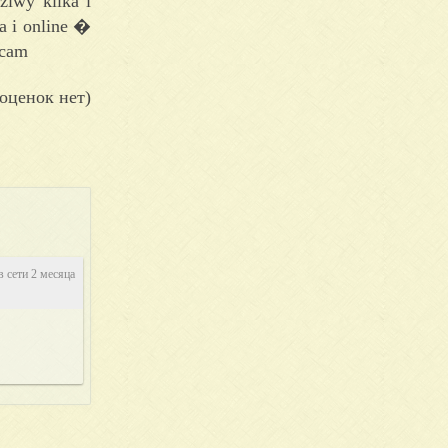
ziwy kilka i
a i online �
ecam
оценок нет)
в сети 2 месяца