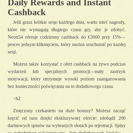
Daily Rewards and Instant
Cashback
Jeśli grasz krótkie sesje każdego dnia, warto mieć nagrody,
które nie wymagają długiego czasu gry, aby je zdobyć.
Neon54 oferuje codzienny cashback do €3000 przy 15%—
proces jednym kliknięciem, który można uruchomić po każdej
sesji.
Możesz także korzystać z ofert cashback na żywo podczas
wydarzeń lub specjalnych promocji—mały zastrzyk
motywacji, który utrzymuje wysoki poziom zaangażowania
bez konieczności poświęcania na to dodatkowego czasu.
<h2
Zmęczony czekaniem na duże bonusy? Możesz zacząć
kręcić od razu dzięki ekskluzywnej ofercie: zdobądź 200
darmowych spinów na wybranych slotach po rejestracji. Spiny
są natychmiast zaksięgowane—bez dodatkowych kroków—