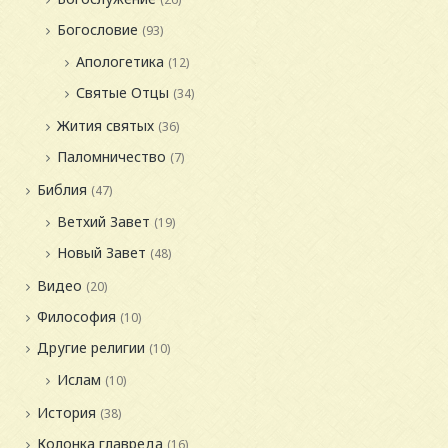
Богословие
(93)
Апологетика
(12)
Святые Отцы
(34)
Жития святых
(36)
Паломничество
(7)
Библия
(47)
Ветхий Завет
(19)
Новый Завет
(48)
Видео
(20)
Философия
(10)
Другие религии
(10)
Ислам
(10)
История
(38)
Колонка главреда
(16)