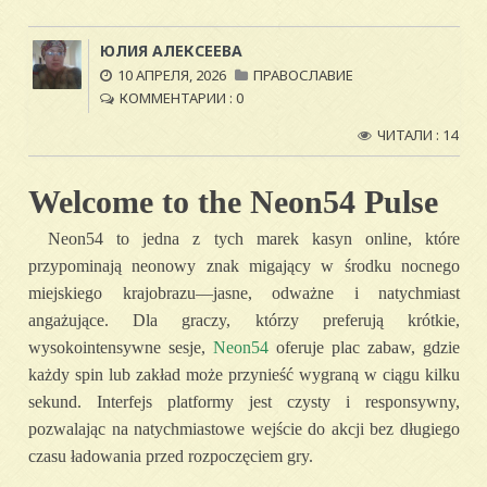
ЮЛИЯ АЛЕКСЕЕВА
10 АПРЕЛЯ, 2026
ПРАВОСЛАВИЕ
КОММЕНТАРИИ : 0
ЧИТАЛИ : 14
Welcome to the Neon54 Pulse
Neon54 to jedna z tych marek kasyn online, które
przypominają neonowy znak migający w środku nocnego
miejskiego krajobrazu—jasne, odważne i natychmiast
angażujące. Dla graczy, którzy preferują krótkie,
wysokointensywne sesje,
Neon54
oferuje plac zabaw, gdzie
każdy spin lub zakład może przynieść wygraną w ciągu kilku
sekund. Interfejs platformy jest czysty i responsywny,
pozwalając na natychmiastowe wejście do akcji bez długiego
czasu ładowania przed rozpoczęciem gry.