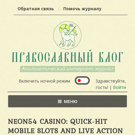
Обратная связь
Помочь журналу
Включить ночной режим
Здравствуйте,
гость! |
Войти
МЕНЮ
NEON54 CASINO: QUICK‑HIT
MOBILE SLOTS AND LIVE ACTION