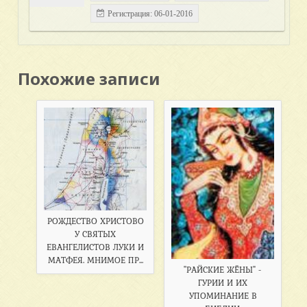
Регистрация: 06-01-2016
Похожие записи
РОЖДЕСТВО ХРИСТОВО
У СВЯТЫХ
ЕВАНГЕЛИСТОВ ЛУКИ И
МАТФЕЯ. МНИМОЕ ПР...
"РАЙСКИЕ ЖЁНЫ" -
ГУРИИ И ИХ
УПОМИНАНИЕ В