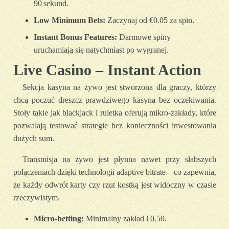
90 sekund.
Low Minimum Bets:
Zaczynaj od €0.05 za spin.
Instant Bonus Features:
Darmowe spiny
uruchamiają się natychmiast po wygranej.
Live Casino – Instant Action
Sekcja kasyna na żywo jest stworzona dla graczy, którzy
chcą poczuć dreszcz prawdziwego kasyna bez oczekiwania.
Stoły takie jak blackjack i ruletka oferują mikro‑zakłady, które
pozwalają testować strategie bez konieczności inwestowania
dużych sum.
Transmisja na żywo jest płynna nawet przy słabszych
połączeniach dzięki technologii adaptive bitrate—co zapewnia,
że każdy odwrót karty czy rzut kostką jest widoczny w czasie
rzeczywistym.
Micro‑betting:
Minimalny zakład €0.50.