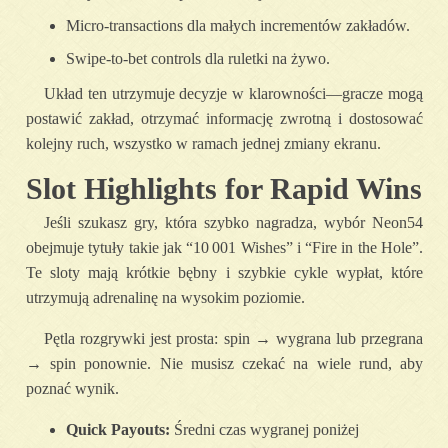
Micro‑transactions dla małych incrementów zakładów.
Swipe‑to‑bet controls dla ruletki na żywo.
Układ ten utrzymuje decyzje w klarowności—gracze mogą
postawić zakład, otrzymać informację zwrotną i dostosować
kolejny ruch, wszystko w ramach jednej zmiany ekranu.
Slot Highlights for Rapid Wins
Jeśli szukasz gry, która szybko nagradza, wybór Neon54
obejmuje tytuły takie jak “10 001 Wishes” i “Fire in the Hole”.
Te sloty mają krótkie bębny i szybkie cykle wypłat, które
utrzymują adrenalinę na wysokim poziomie.
Pętla rozgrywki jest prosta: spin → wygrana lub przegrana
→ spin ponownie. Nie musisz czekać na wiele rund, aby
poznać wynik.
Quick Payouts:
Średni czas wygranej poniżej