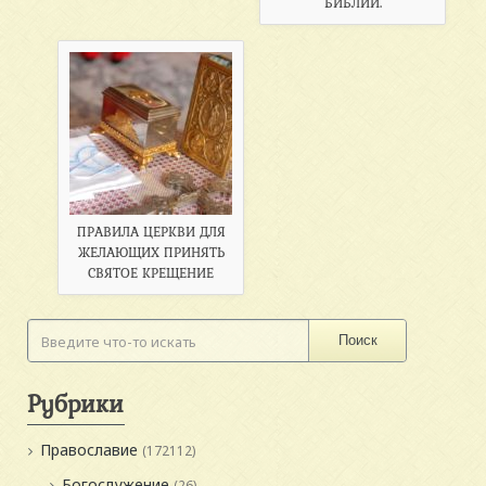
БИБЛИИ.
ПРАВИЛА ЦЕРКВИ ДЛЯ
ЖЕЛАЮЩИХ ПРИНЯТЬ
СВЯТОЕ КРЕЩЕНИЕ
Поиск
Рубрики
Православие
(172112)
Богослужение
(26)