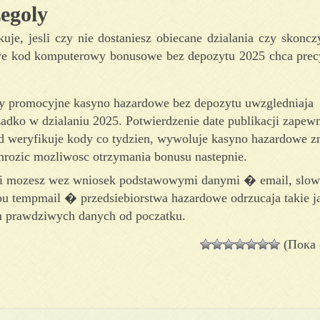
egoly
e, jesli czy nie dostaniesz obiecane dzialania czy skonczy
e kod komputerowy bonusowe bez depozytu 2025 chca precy
dy promocyjne kasyno hazardowe bez depozytu uwzgledniaja
dko w dzialaniu 2025. Potwierdzenie date publikacji zapewni
id weryfikuje kody co tydzien, wywoluje kasyno hazardowe z
mrozic mozliwosc otrzymania bonusu nastepnie.
racji i mozesz wez wniosek podstawowymi danymi � email, slo
pu tempmail � przedsiebiorstwa hazardowe odrzucaja takie j
n prawdziwych danych od poczatku.
(Пока 