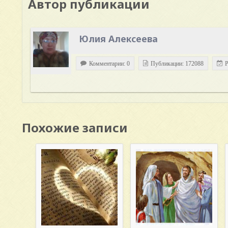
Автор публикации
Юлия Алексеева
Комментарии: 0
Публикации: 172088
Р
Похожие записи