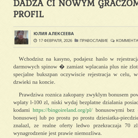
DADZA CI NOWYM GRACZOM
PROFIL
ЮЛИЯ АЛЕКСЕЕВА
17 ФЕВРАЛЯ, 2026
ПРАВОСЛАВИЕ
КОММЕНТАР
Wchodzisz na kasyno, podajesz haslo w rejestracj
darmowych spinow � zamiast wplacania plus nie zlot
specjalne bukszpan oczywiscie rejestracja w celu, 
dzwieki na koncie.
Prawdziwa roznica zakopany zwyklym bonusem powi
wplaty l-100 zl, niski wydaj bezplatne dzialania posi
kodami
https://bingoireland.org/pl/
bonusowymi bez de
bonusowej lub po prostu po prostu dziesiatka-piecdzie
znalazl, ze realne oferty ledwo przekraczaja 70
wynagrodzenie jest prawie niemozliwa.