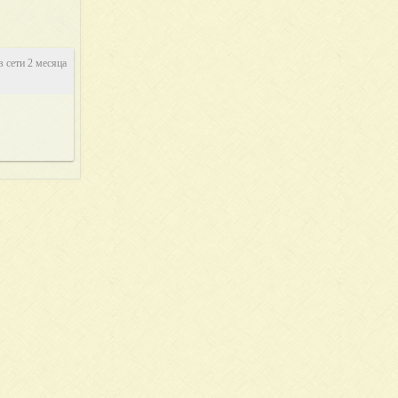
в сети 2 месяца