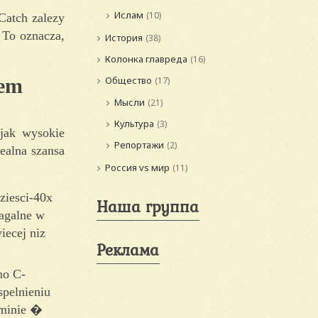
Ислам
(10)
 Catch zalezy
 To oznacza,
История
(38)
Колонка главреда
(16)
dem
Общество
(17)
Мысли
(21)
Культура
(3)
 jak wysokie
Репортажи
(2)
realna szansa
Россия vs мир
(11)
ziesci-40x
Наша группа
iagalne w
iecej niz
Реклама
no C-
spelnieniu
aminie �