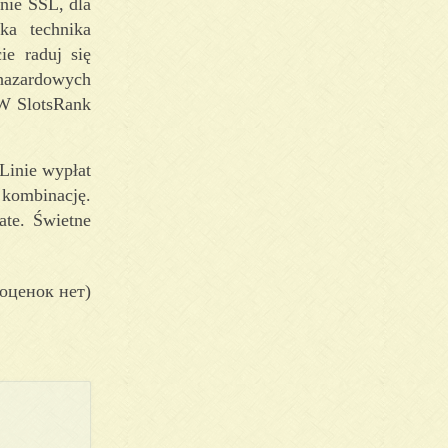
nie SSL, dla
ka technika
ie raduj się
hazardowych
 W SlotsRank
Linie wypłat
 kombinację.
ate. Świetne
оценок нет)