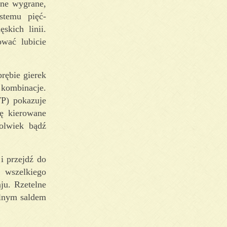
zne wygrane,
stemu pięć-
kich linii.
ować lubicie
rębie gierek
 kombinacje.
P) pokazuje
ię kierowane
olwiek bądź
i przejdź do
 wszelkiego
ju. Rzetelne
alnym saldem