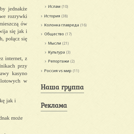
Ислам
(10)
oby jednakże
owe rozrywki
История
(38)
 mieszczą ów
Колонка главреда
(16)
ija się jak i
Общество
(17)
h, połącz się
Мысли
(21)
Культура
(3)
z internet, z
Репортажи
(2)
dnikach przy
Россия vs мир
(11)
bawy kasyno
slotowych w
Наша группа
ę jak i
Реклама
ednak może