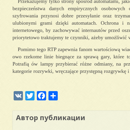
Przekazujemy tylko strony spośród automatami, jak
bezpieczeństwa danych empirycznych osobowych o
szyfrowania przynosi dobre przesyłanie oraz trzyma
ulubionymi grami dzięki automatach. Ochrona i n
internetowego, by zachowywać internautów przed osz
priorytetowo traktujemy te czynniki, ażeby umożliwić 
Pomimo tego RTP zapewnia fanom wartościową wiado
owo rzekome linie biegnące za sprawą gary, które t
Potrafią ów lampy przybierać różne odmiany, na prz
kategorie rozrywki, wręczające przystępną rozgrywkę 
VK
Twitter
Facebook
Отправить
Автор публикации