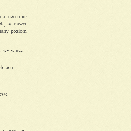
 na ogromne
jdą w nawet
znany poziom
go wytwarza
letach
mowe