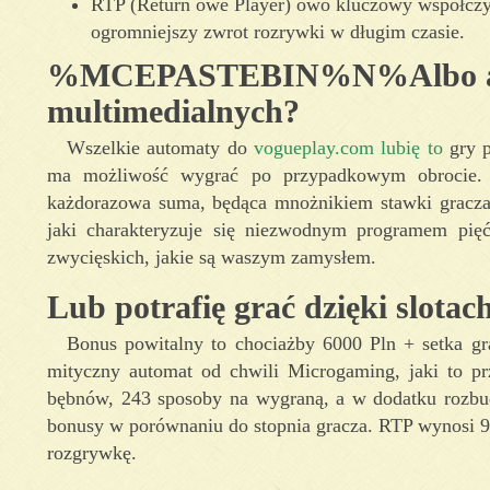
RTP (Return owe Player) owo kluczowy współczyn
ogromniejszy zwrot rozrywki w długim czasie.
%MCEPASTEBIN%N%Albo autom
multimedialnych?
Wszelkie automaty do
vogueplay.com lubię to
gry p
ma możliwość wygrać po przypadkowym obrocie. W
każdorazowa suma, będąca mnożnikiem stawki gracza.
jaki charakteryzuje się niezwodnym programem pi
zwycięskich, jakie są waszym zamysłem.
Lub potrafię grać dzięki slota
Bonus powitalny to chociażby 6000 Pln + setka gr
mityczny automat od chwili Microgaming, jaki to p
bębnów, 243 sposoby na wygraną, a w dodatku rozbud
bonusy w porównaniu do stopnia gracza. RTP wynosi 98
rozgrywkę.