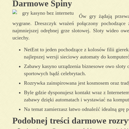
Darmowe Spiny
Ów gry żądają przewa
wygrane. Dreszczyk wrażeń połączony pochodzące 
najmniejszej odrębnej grze slotowej. Sloty wideo ow
uciechy.
NetEnt to jeden pochodzące z kolosów filii gier
najlepszej wersji sieciowy automaty do komputer
Zabawy kasyno urządzenia biznesowe owo sloty o
sportowych bądź celebrytach.
Rozrywka zainspirowana jest kosmosem oraz trad
Byle gdzie dysponujesz kontakt wraz z Internet
zabawy dzięki automatach i wystawiać na komputer
Na temat zamierzasz łatwo odnaleźć idealną grę po
Podobnej treści darmowe rozr