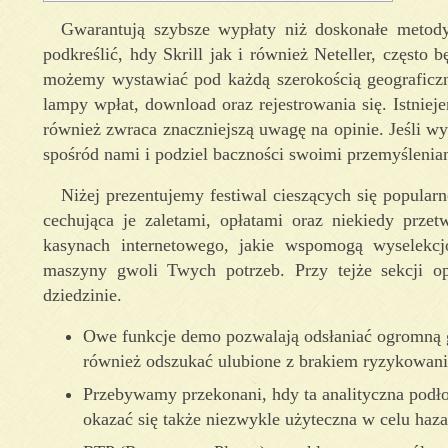
Gwarantują szybsze wypłaty niż doskonałe metody
podkreślić, hdy Skrill jak i również Neteller, częst
możemy wystawiać pod każdą szerokością geograficzn
lampy wpłat, download oraz rejestrowania się.
Istniej
również zwraca znaczniejszą uwagę na opinie. Jeśli wys
spośród nami i podziel baczności swoimi przemyślenia
Niżej prezentujemy festiwal cieszących się popularn
cechująca je zaletami, opłatami oraz niekiedy prze
kasynach internetowego, jakie wspomogą wyselekc
maszyny gwoli Twych potrzeb. Przy tejże sekcji o
dziedzinie.
Owe funkcje demo pozwalają odsłaniać ogromną 
również odszukać ulubione z brakiem ryzykowani
Przebywamy przekonani, hdy ta analityczna podło
okazać się także niezwykle użyteczna w celu haza