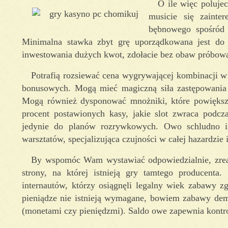
O ile więc polujec
musicie się zainte
bębnowego spośród 
Minimalna stawka zbyt grę uporządkowana jest do w
inwestowania dużych kwot, zdołacie bez obaw próbowa
Potrafią rozsiewać cena wygrywającej kombinacji w
bonusowych. Mogą mieć magiczną siła zastępowania 
Mogą również dysponować mnożniki, które powiększ
procent postawionych kasy, jakie slot zwraca podcza
jedynie do planów rozrywkowych. Owo schludno inf
warsztatów, specjalizująca czujności w całej hazardzie
By wspomóc Wam wystawiać odpowiedzialnie, zreal
strony, na której istnieją gry tamtego producent
internautów, którzy osiągnęli legalny wiek zabawy z
pieniądze nie istnieją wymagane, bowiem zabawy dem
(monetami czy pieniędzmi). Saldo owe zapewnia kontro