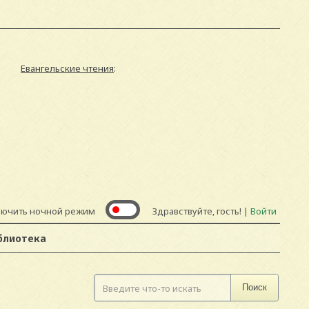
Евангельские чтения
:
лючить ночной режим
Здравствуйте, гость! |
Войти
блиотека
Поиск