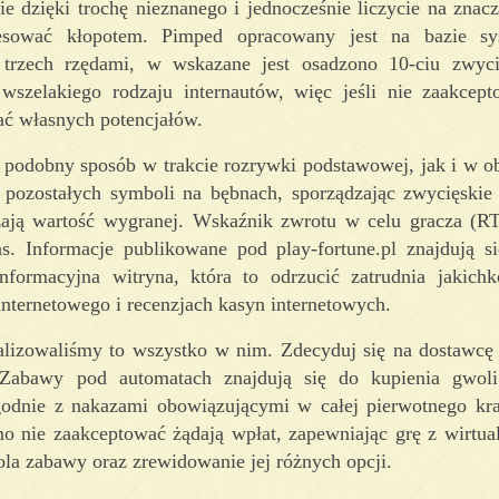
ie dzięki trochę nieznanego i jednocześnie liczycie na znac
resować kłopotem. Pimped opracowany jest na bazie sy
trzech rzędami, w wskazane jest osadzono 10-ciu zwycięs
szelakiego rodzaju internautów, więc jeśli nie zaakcept
ć własnych potencjałów.
 podobny sposób w trakcie rozrywki podstawowej, jak i w ob
pozostałych symboli na bębnach, sporządzając zwycięskie
ają wartość wygranej. Wskaźnik zwrotu w celu gracza (RT
s. Informacje publikowane pod play-fortune.pl znajdują s
ormacyjna witryna, która to odrzucić zatrudnia jakichk
 internetowego i recenzjach kasyn internetowych.
izowaliśmy to wszystko w nim. Zdecyduj się na dostawcę 
a. Zabawy pod automatach znajdują się do kupienia gwoli
godnie z nakazami obowiązującymi w całej pierwotnego kra
o nie zaakceptować żądają wpłat, zapewniając grę z wirtu
la zabawy oraz zrewidowanie jej różnych opcji.