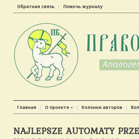
Обратная связь
Помочь журналу
Главная
О проекте
Колонки авторов
Во
NAJLEPSZE AUTOMATY PRZE