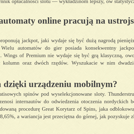
nik opłacalności slotu — wykładzinom lepszy, ów statystyc
aty online pracują na ustrojs
roponują jackpot, jaki wydaje się być dużą nagrodą pieniężn
ielu automatów do gier posiada konsekwentny jackpot
 Wings of Premium nie wydaje się być grą klasyczną, owo 
ęć kolumn oraz dwóch rzędów. Wyszukacie w nim dwadzie
ch dzięki urządzeniu mobilnym?
atisowych spinów pod wyselekcjonowane sloty. Thunderstruc
rzenosi internautów do odwiedzenia otoczenia nordyckich
owaną procedurę Great Korytarz of Spins, jaka odblokowu
,65%, a wariancja jest przeciętna do górnej, jak pozyskuje 