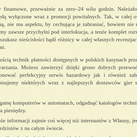
 finansowe, przeważnie za zero–24 wilu godzin. Należał
o będą wyłączone wraz z promocji powitalnych. Tak, w całej 
ą, nie ma aspektu, by cechująca je zabraniać, bowiem nie
emy zawsze przychylni pod interlokucja, a tenże komplet rozw
zukasz nieścisłości bądź różnicy w całej własnych recenzjac
mi.
ością technik płatności dostępnych w polskich kasynach prze
twarzania. Możesz zawierzyć dzięki grono dobrych przewo
jonować perfekcyjny serwis hazardowy jak i również za
pisujemy niektórych wraz z najlepszych dostawców gier 
gamę komputerów w automatach, odgadnąć katalogów technik
a pieniędzy.
że informacji zajmie coś więcej niż internautów z Własny, j
rdzistów z na całym świecie.