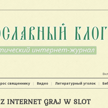
Вк
прос священнику
Видео
Литературный уголок
Би
Z INTERNET GRAJ W SLOT