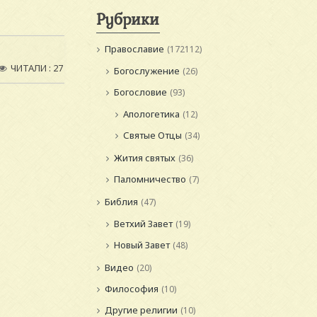
Рубрики
Православие
(172112)
ЧИТАЛИ : 27
Богослужение
(26)
Богословие
(93)
Апологетика
(12)
Святые Отцы
(34)
Жития святых
(36)
Паломничество
(7)
Библия
(47)
Ветхий Завет
(19)
Новый Завет
(48)
Видео
(20)
Философия
(10)
Другие религии
(10)