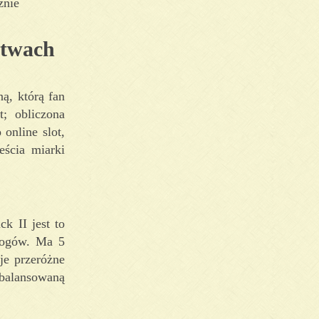
znie
twach
ą, którą fan
; obliczona
online slot,
ścia miarki
k II jest to
 bogów. Ma 5
je przeróżne
zbalansowaną