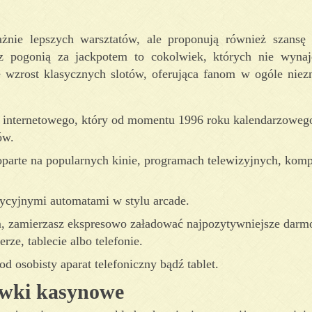
żnie lepszych warsztatów, ale proponują również szansę
z pogonią za jackpotem to cokolwiek, których nie wyna
e wzrost klasycznych slotów, oferująca fanom w ogóle nie
ek internetowego, który od momentu 1996 roku kalendarzowe
ów.
parte na popularnych kinie, programach telewizyjnych, komp
ycyjnymi automatami w stylu arcade.
em, zamierzasz ekspresowo załadować najpozytywniejsze dar
ze, tablecie albo telefonie.
d osobisty aparat telefoniczny bądź tablet.
ywki kasynowe