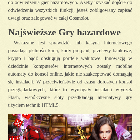
do odwiedzenia gier hazardowych. Ażeby uzyskać dojście do
odwiedzenia wszystkich funkcji, jesteś zobligowany zapisać
uwagi oraz zalogować w całej Cosmolot.
Najświeższe Gry hazardowe
Wskazane jest sprawdzić, lub kasyna internetowego
posiadają płatności kartą, karty pre-paid, przelewy bankowe,
krypto i bądź obsługują portfele walutowe. Innowacją w
dziedzinie komputerów internetowych zostały mobilne
automaty do konsol online, jakie nie zaakceptować domagają
się instalacji. W przeciwieństwie od czasu dorosłych konsol
przeglądarkowych, które to wymagały instalacji wtyczek
Flash, współczesne sloty przedkładają alternatywy gry
użyciem technik HTML5.