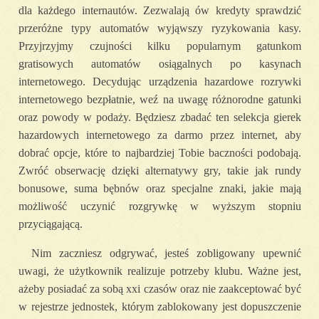
dla każdego internautów. Zezwalają ów kredyty sprawdzić
przeróżne typy automatów wyjąwszy ryzykowania kasy.
Przyjrzyjmy czujności kilku popularnym gatunkom
gratisowych automatów osiągalnych po kasynach
internetowego. Decydując urządzenia hazardowe rozrywki
internetowego bezpłatnie, weź na uwagę różnorodne gatunki
oraz powody w podaży. Będziesz zbadać ten selekcja gierek
hazardowych internetowego za darmo przez internet, aby
dobrać opcje, które to najbardziej Tobie baczności podobają.
Zwróć obserwację dzięki alternatywy gry, takie jak rundy
bonusowe, suma bębnów oraz specjalne znaki, jakie mają
możliwość uczynić rozgrywkę w wyższym stopniu
przyciągającą.
Nim zaczniesz odgrywać, jesteś zobligowany upewnić
uwagi, że użytkownik realizuje potrzeby klubu. Ważne jest,
ażeby posiadać za sobą xxi czasów oraz nie zaakceptować być
w rejestrze jednostek, którym zablokowany jest dopuszczenie