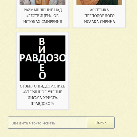
РАЗМЫШЛЕНИЕ НАД
АСКЕТИКА
«ЛЕСТВИЦЕЙ»: ОБ
ПРЕПОДОБНОГО
ИСТОКАХ СМИРЕНИЯ
ИСААКА СИРИНА
ОТЗЫВ О ВИДЕОРОЛИКЕ
«УТЕРЯННОЕ УЧЕНИЕ
ИИСУСА ХРИСТА.
ПРАВДОЗОР»
Поиск