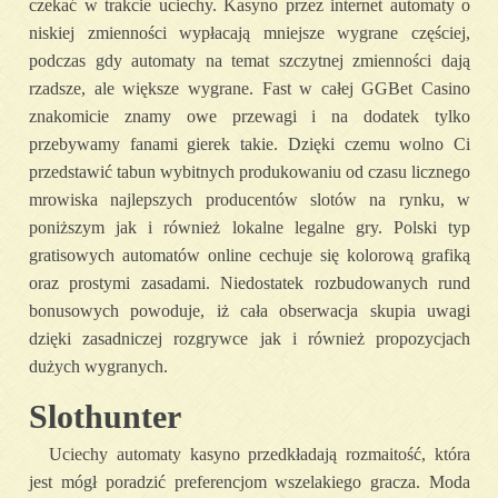
czekać w trakcie uciechy. Kasyno przez internet automaty o
niskiej zmienności wypłacają mniejsze wygrane częściej,
podczas gdy automaty na temat szczytnej zmienności dają
rzadsze, ale większe wygrane. Fast w całej GGBet Casino
znakomicie znamy owe przewagi i na dodatek tylko
przebywamy fanami gierek takie. Dzięki czemu wolno Ci
przedstawić tabun wybitnych produkowaniu od czasu licznego
mrowiska najlepszych producentów slotów na rynku, w
poniższym jak i również lokalne legalne gry. Polski typ
gratisowych automatów online cechuje się kolorową grafiką
oraz prostymi zasadami. Niedostatek rozbudowanych rund
bonusowych powoduje, iż cała obserwacja skupia uwagi
dzięki zasadniczej rozgrywce jak i również propozycjach
dużych wygranych.
Slothunter
Uciechy automaty kasyno przedkładają rozmaitość, która
jest mógł poradzić preferencjom wszelakiego gracza. Moda