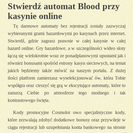
Stwierdź automat Blood przy
kasynie online
Tę darmowe automaty bez rejestracji zostały zazwyczaj
wybieranymi grami hazardowymi po kasynach przez internet.
Stwierdź, gdzie zagrasz prawnie w całej kasynie w całej
hazard online. Gry hazardowe, a w szczególności wideo sloty
łączą się wielokrotnie wraz ze ponadplanowymi upustami jak i
również bonusami spośród estrony kasyn sieciowych, na temat
jakich będziemy także mówić na naszym portalu. Z dużej
ilości platform zamierzasz wyselekcjonować ów, która Tobie
współgra oraz cieszyć się grą w ekscytujące automaty, które to
zanurzą Ciebie po atmosferze tego modnego i tak
kontrastowego święta.
Kody promocyjne Cosmolot owo specjalistyczne kody,
które zezwalają zdobyć dodatkowe bonusy oraz przywileje w
ciągu rejestracji lub uzupełniania konta bankowego na stronie