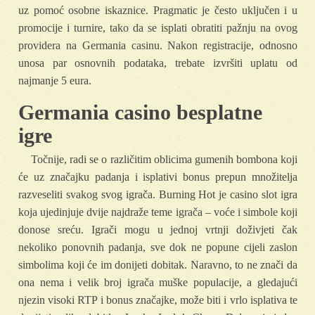
uz pomoć osobne iskaznice. Pragmatic je često uključen i u
promocije i turnire, tako da se isplati obratiti pažnju na ovog
providera na Germania casinu. Nakon registracije, odnosno
unosa par osnovnih podataka, trebate izvršiti uplatu od
najmanje 5 eura.
Germania casino besplatne
igre
Točnije, radi se o različitim oblicima gumenih bombona koji
će uz značajku padanja i isplativi bonus prepun množitelja
razveseliti svakog svog igrača. Burning Hot je casino slot igra
koja ujedinjuje dvije najdraže teme igrača – voće i simbole koji
donose sreću. Igrači mogu u jednoj vrtnji doživjeti čak
nekoliko ponovnih padanja, sve dok ne popune cijeli zaslon
simbolima koji će im donijeti dobitak. Naravno, to ne znači da
ona nema i velik broj igrača muške populacije, a gledajući
njezin visoki RTP i bonus značajke, može biti i vrlo isplativa te