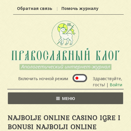
Обратная связь
Помочь журналу
Включить ночной режим
Здравствуйте,
гость! |
Войти
МЕНЮ
NAJBOLJE ONLINE CASINO IGRE I
BONUSI NAJBOLJI ONLINE