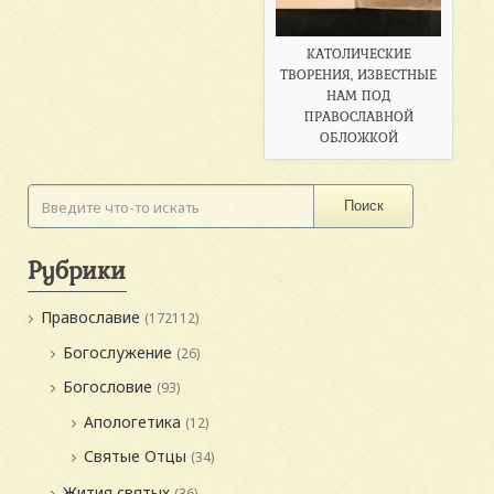
КАТОЛИЧЕСКИЕ
ТВОРЕНИЯ, ИЗВЕСТНЫЕ
НАМ ПОД
ПРАВОСЛАВНОЙ
ОБЛОЖКОЙ
Поиск
Рубрики
Православие
(172112)
Богослужение
(26)
Богословие
(93)
Апологетика
(12)
Святые Отцы
(34)
Жития святых
(36)