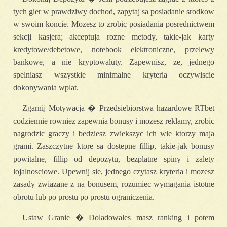
tych gier w prawdziwy dochod, zapytaj sa posiadanie srodkow
w swoim koncie. Mozesz to zrobic posiadania posrednictwem
sekcji kasjera; akceptuja rozne metody, takie-jak karty
kredytowe/debetowe, notebook elektroniczne, przelewy
bankowe, a nie kryptowaluty. Zapewnisz, ze, jednego
spelniasz wszystkie minimalne kryteria oczywiscie
dokonywania wplat.
Zgarnij Motywacja � Przedsiebiorstwa hazardowe RTbet
codziennie rowniez zapewnia bonusy i mozesz reklamy, zrobic
nagrodzic graczy i bedziesz zwiekszyc ich wie ktorzy maja
grami. Zaszczytne ktore sa dostepne fillip, takie-jak bonusy
powitalne, fillip od depozytu, bezplatne spiny i zalety
lojalnosciowe. Upewnij sie, jednego czytasz kryteria i mozesz
zasady zwiazane z na bonusem, rozumiec wymagania istotne
obrotu lub po prostu po prostu ograniczenia.
Ustaw Granie � Doladowales masz ranking i potem