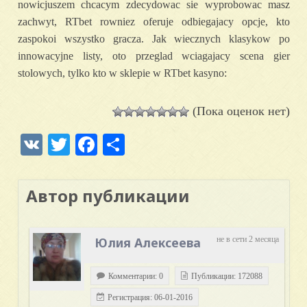
nowicjuszem chcacym zdecydowac sie wyprobowac masz
zachwyt, RTbet rowniez oferuje odbiegajacy opcje, kto
zaspokoi wszystko gracza. Jak wiecznych klasykow po
innowacyjne listy, oto przeglad wciagajacy scena gier
stolowych, tylko kto w sklepie w RTbet kasyno:
(Пока оценок нет)
VK
Twitter
Facebook
Отправить
Автор публикации
Юлия Алексеева
не в сети 2 месяца
Комментарии: 0
Публикации: 172088
Регистрация: 06-01-2016