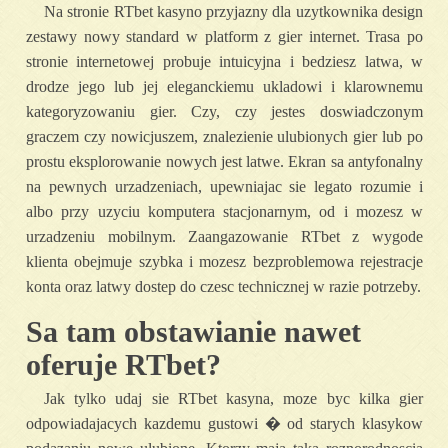
Na stronie RTbet kasyno przyjazny dla uzytkownika design
zestawy nowy standard w platform z gier internet. Trasa po
stronie internetowej probuje intuicyjna i bedziesz latwa, w
drodze jego lub jej eleganckiemu ukladowi i klarownemu
kategoryzowaniu gier. Czy, czy jestes doswiadczonym
graczem czy nowicjuszem, znalezienie ulubionych gier lub po
prostu eksplorowanie nowych jest latwe. Ekran sa antyfonalny
na pewnych urzadzeniach, upewniajac sie legato rozumie i
albo przy uzyciu komputera stacjonarnym, od i mozesz w
urzadzeniu mobilnym. Zaangazowanie RTbet z wygode
klienta obejmuje szybka i mozesz bezproblemowa rejestracje
konta oraz latwy dostep do czesc technicznej w razie potrzeby.
Sa tam obstawianie nawet
oferuje RTbet?
Jak tylko udaj sie RTbet kasyna, moze byc kilka gier
odpowiadajacych kazdemu gustowi � od starych klasykow