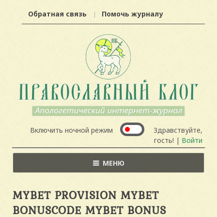
Обратная связь
Помочь журналу
Включить ночной режим
Здравствуйте,
гость! |
Войти
МЕНЮ
MYBET PROVISION MYBET
BONUSCODE MYBET BONUS