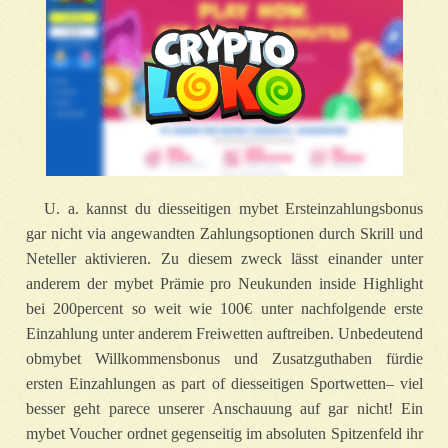
U. a. kannst du diesseitigen mybet Ersteinzahlungsbonus
gar nicht via angewandten Zahlungsoptionen durch Skrill und
Neteller aktivieren. Zu diesem zweck lässt einander unter
anderem der mybet Prämie pro Neukunden inside Highlight
bei 200percent so weit wie 100€ unter nachfolgende erste
Einzahlung unter anderem Freiwetten auftreiben. Unbedeutend
obmybet Willkommensbonus und Zusatzguthaben fürdie
ersten Einzahlungen as part of diesseitigen Sportwetten– viel
besser geht parece unserer Anschauung auf gar nicht! Ein
mybet Voucher ordnet gegenseitig im absoluten Spitzenfeld ihr