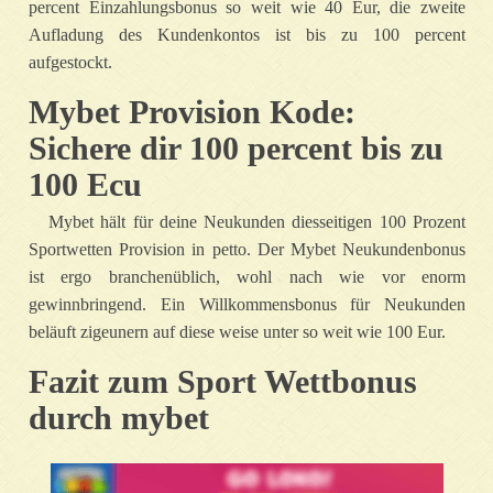
percent Einzahlungsbonus so weit wie 40 Eur, die zweite
Aufladung des Kundenkontos ist bis zu 100 percent
aufgestockt.
Mybet Provision Kode:
Sichere dir 100 percent bis zu
100 Ecu
Mybet hält für deine Neukunden diesseitigen 100 Prozent
Sportwetten Provision in petto. Der Mybet Neukundenbonus
ist ergo branchenüblich, wohl nach wie vor enorm
gewinnbringend. Ein Willkommensbonus für Neukunden
beläuft zigeunern auf diese weise unter so weit wie 100 Eur.
Fazit zum Sport Wettbonus
durch mybet