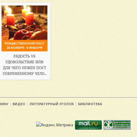
РАДОСТЬ VS
УДОВОЛЬСТВИЕ ИЛИ
ДЛЯ ЧЕГО НУЖЕН ПОСТ
СОВРЕМЕННОМУ ЧЕЛО...
НИКУ
ВИДЕО
ЛИТЕРАТУРНЫЙ УГОЛОК
БИБЛИОТЕКА