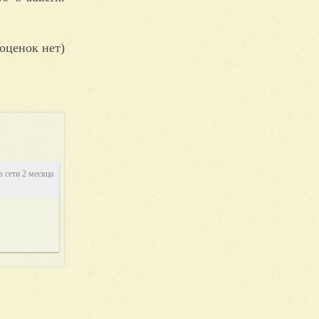
оценок нет)
в сети 2 месяца