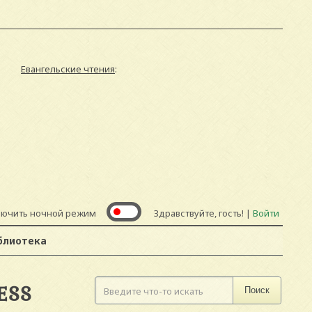
Евангельские чтения
:
лючить ночной режим
Здравствуйте, гость! |
Войти
блиотека
ESS
Поиск