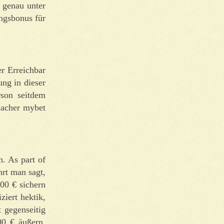
 genau unter
ngsbonus für
er Erreichbar
ng in dieser
son seitdem
macher mybet
. As part of
rt man sagt,
00 € sichern
ziert hektik,
 gegenseitig
00 € äußern.