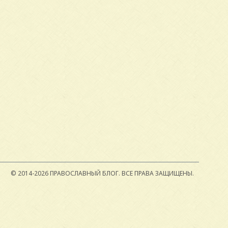
© 2014-2026 ПРАВОСЛАВНЫЙ БЛОГ.
ВСЕ ПРАВА ЗАЩИЩЕНЫ.