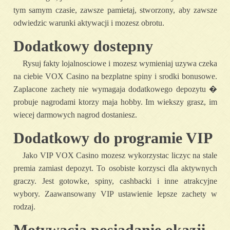
tym samym czasie, zawsze pamietaj, stworzony, aby zawsze
odwiedzic warunki aktywacji i mozesz obrotu.
Dodatkowy dostepny
Rysuj fakty lojalnosciowe i mozesz wymieniaj uzywa czeka
na ciebie VOX Casino na bezplatne spiny i srodki bonusowe.
Zaplacone zachety nie wymagaja dodatkowego depozytu �
probuje nagrodami ktorzy maja hobby. Im wiekszy grasz, im
wiecej darmowych nagrod dostaniesz.
Dodatkowy do programie VIP
Jako VIP VOX Casino mozesz wykorzystac liczyc na stale
premia zamiast depozyt. To osobiste korzysci dla aktywnych
graczy. Jest gotowke, spiny, cashbacki i inne atrakcyjne
wybory. Zaawansowany VIP ustawienie lepsze zachety w
rodzaj.
Motywacja posiadanie okazji