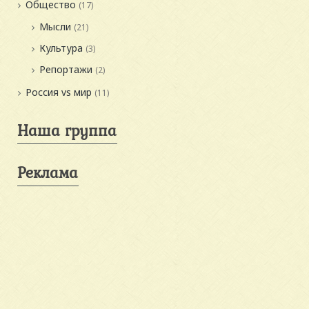
Общество
(17)
Мысли
(21)
Культура
(3)
Репортажи
(2)
Россия vs мир
(11)
Наша группа
Реклама