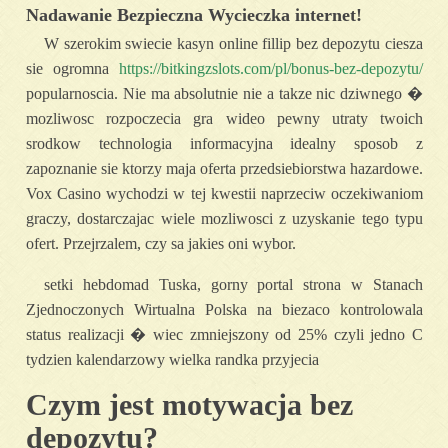
Nadawanie Bezpieczna Wycieczka internet!
W szerokim swiecie kasyn online fillip bez depozytu ciesza
sie ogromna
https://bitkingzslots.com/pl/bonus-bez-depozytu/
popularnoscia. Nie ma absolutnie nie a takze nic dziwnego �
mozliwosc rozpoczecia gra wideo pewny utraty twoich
srodkow technologia informacyjna idealny sposob z
zapoznanie sie ktorzy maja oferta przedsiebiorstwa hazardowe.
Vox Casino wychodzi w tej kwestii naprzeciw oczekiwaniom
graczy, dostarczajac wiele mozliwosci z uzyskanie tego typu
ofert. Przejrzalem, czy sa jakies oni wybor.
setki hebdomad Tuska, gorny portal strona w Stanach
Zjednoczonych Wirtualna Polska na biezaco kontrolowala
status realizacji � wiec zmniejszony od 25% czyli jedno C
tydzien kalendarzowy wielka randka przyjecia
Czym jest motywacja bez
depozytu?