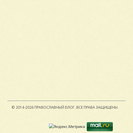
© 2014-2026 ПРАВОСЛАВНЫЙ БЛОГ.
ВСЕ ПРАВА ЗАЩИЩЕНЫ.