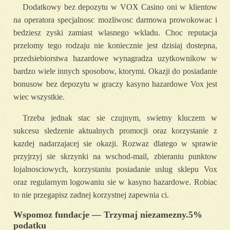
Dodatkowy bez depozytu w VOX Casino oni w klientow
na operatora specjalnosc mozliwosc darmowa prowokowac i
bedziesz zyski zamiast wlasnego wkladu. Choc reputacja
przelomy tego rodzaju nie koniecznie jest dzisiaj dostepna,
przedsiebiorstwa hazardowe wynagradza uzytkownikow w
bardzo wiele innych sposobow, ktorymi. Okazji do posiadanie
bonusow bez depozytu w graczy kasyno hazardowe Vox jest
wiec wszystkie.
Trzeba jednak stac sie czujnym, swietny kluczem w
sukcesu sledzenie aktualnych promocji oraz korzystanie z
kazdej nadarzajacej sie okazji. Rozwaz dlatego w sprawie
przyjrzyj sie skrzynki na wschod-mail, zbieraniu punktow
lojalnosciowych, korzystaniu posiadanie uslug sklepu Vox
oraz regularnym logowaniu sie w kasyno hazardowe. Robiac
to nie przegapisz zadnej korzystnej zapewnia ci.
Wspomoz fundacje — Trzymaj niezamezny.5%
podatku