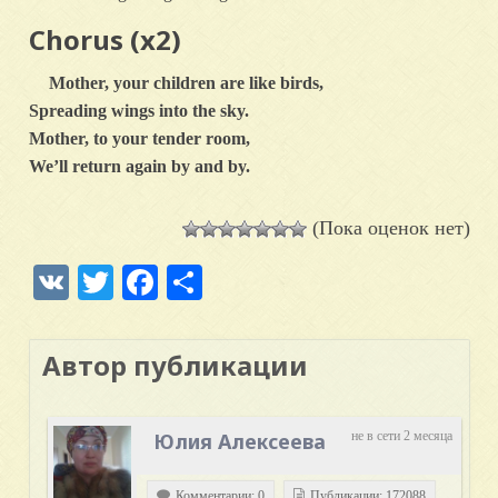
Chorus (x2)
Mother, your children are like birds,
Spreading wings into the sky.
Mother, to your tender room,
We’ll return again by and by.
(Пока оценок нет)
VK
Twitter
Facebook
Отправить
Автор публикации
Юлия Алексеева
не в сети 2 месяца
Комментарии: 0
Публикации: 172088