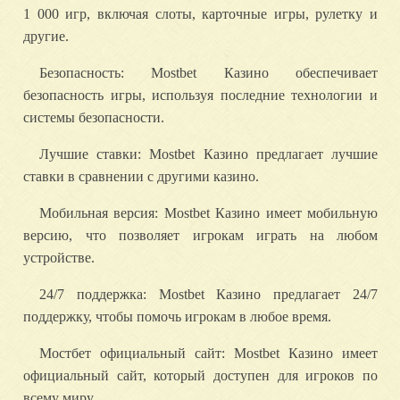
1 000 игр, включая слоты, карточные игры, рулетку и
другие.
Безопасность: Mostbet Казино обеспечивает
безопасность игры, используя последние технологии и
системы безопасности.
Лучшие ставки: Mostbet Казино предлагает лучшие
ставки в сравнении с другими казино.
Мобильная версия: Mostbet Казино имеет мобильную
версию, что позволяет игрокам играть на любом
устройстве.
24/7 поддержка: Mostbet Казино предлагает 24/7
поддержку, чтобы помочь игрокам в любое время.
Мостбет официальный сайт: Mostbet Казино имеет
официальный сайт, который доступен для игроков по
всему миру.