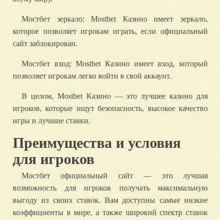
Мостбет зеркало: Mostbet Казино имеет зеркало,
которое позволяет игрокам играть, если официальный
сайт заблокирован.
Мостбет вход: Mostbet Казино имеет вход, который
позволяет игрокам легко войти в свой аккаунт.
В целом, Mostbet Казино — это лучшее казино для
игроков, которые ищут безопасность, высокое качество
игры и лучшие ставки.
Преимущества и условия
для игроков
Мостбет официальный сайт — это лучшая
возможность для игроков получать максимальную
выгоду из своих ставок. Вам доступны самые низкие
коэффициенты в мире, а также широкий спектр ставок