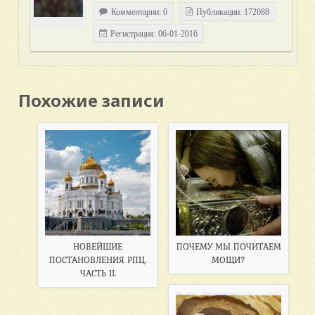
Комментарии: 0
Публикации: 172088
Регистрация: 06-01-2016
Похожие записи
НОВЕЙШИЕ
ПОЧЕМУ МЫ ПОЧИТАЕМ
ПОСТАНОВЛЕНИЯ РПЦ.
МОЩИ?
ЧАСТЬ II.