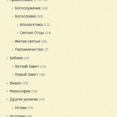
Богослужение
(26)
Богословие
(93)
Апологетика
(12)
Святые Отцы
(34)
Жития святых
(36)
Паломничество
(7)
Библия
(47)
Ветхий Завет
(19)
Новый Завет
(48)
Видео
(20)
Философия
(10)
Другие религии
(10)
Ислам
(10)
История
(38)