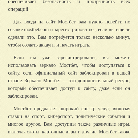
обеспечивает безопасность и прозрачность всех
операций.
Для входа на сайт Мостбет вам нужно перейти по
ссылке mostbet.com и зарегистрироваться, если вы еще не
сделали это. Вам потребуется только несколько минут,
чтобы создать аккаунт и начать играть.
Если вы уже зарегистрированы, вы можете
использовать зеркало Мостбет, чтобы доступаться к
сайту, если официальный сайт заблокирован в вашей
стране. Зеркало Мостбет — это дополнительный ресурс,
который обеспечивает доступ к сайту, даже если он
заблокирован.
Мостбет предлагает широкий спектр услуг, включая
ставки на спорт, киберспорт, политические события и
многое другое. Вам доступны также различные игры,
включая слоты, карточные игры и другие. Мостбет также